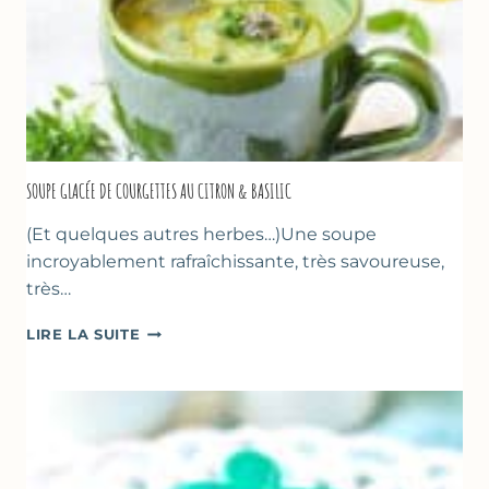
SOUPE GLACÉE DE COURGETTES AU CITRON & BASILIC
(Et quelques autres herbes…)Une soupe
incroyablement rafraîchissante, très savoureuse,
très…
SOUPE
LIRE LA SUITE
GLACÉE
DE
COURGETTES
AU
CITRON
&
BASILIC