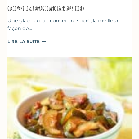
GLACE VANILLE & FROMAGE BLANC (SANS SORBETIÈRE)
Une glace au lait concentré sucré, la meilleure
façon de…
GLACE
LIRE LA SUITE
VANILLE
&
FROMAGE
BLANC
(SANS
SORBETIÈRE)