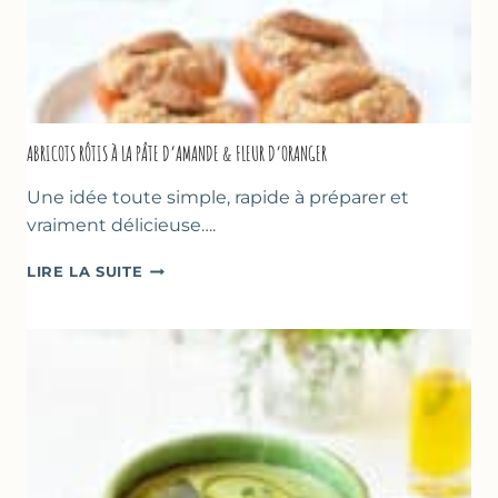
ABRICOTS RÔTIS À LA PÂTE D’AMANDE & FLEUR D’ORANGER
Une idée toute simple, rapide à préparer et
vraiment délicieuse….
ABRICOTS
LIRE LA SUITE
RÔTIS
À
LA
PÂTE
D’AMANDE
&
FLEUR
D’ORANGER