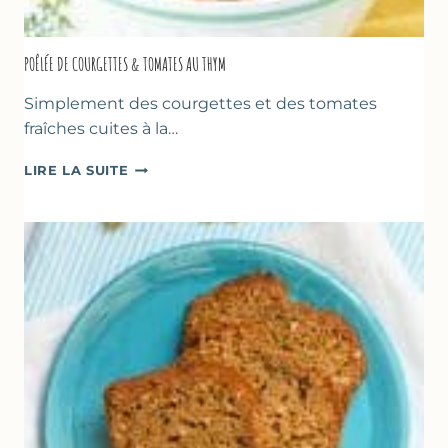
POÊLÉE DE COURGETTES & TOMATES AU THYM
Simplement des courgettes et des tomates
fraîches cuites à la…
POÊLÉE
LIRE LA SUITE
DE
COURGETTES
&
TOMATES
AU
THYM