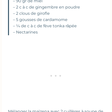
– 90 gr de miel
– 2 c à c de gingembre en poudre
– 2 clous de girofle
– 5 gousses de cardamome
– ¼ de c à c de fève tonka râpée
– Nectarines
Mélanger la maïzena avec 2 cuillères à soupe de