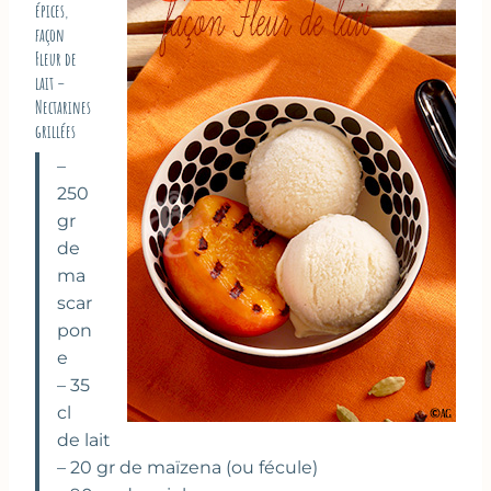
épices,
façon
Fleur de
lait –
Nectarines
grillées
–
250
gr
de
ma
scar
pon
e
– 35
cl
de lait
– 20 gr de maïzena (ou fécule)