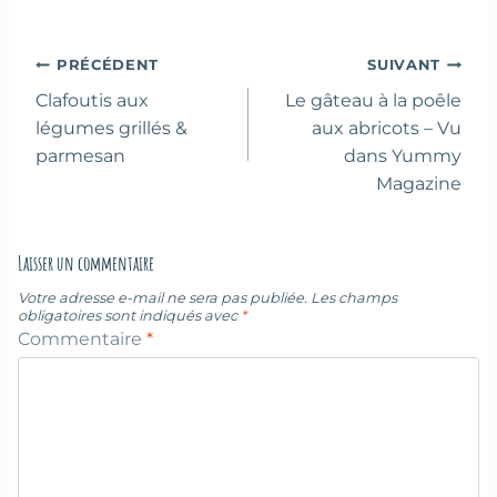
publication :
Navigation
PRÉCÉDENT
SUIVANT
de
Clafoutis aux
Le gâteau à la poêle
l’article
légumes grillés &
aux abricots – Vu
parmesan
dans Yummy
Magazine
Laisser un commentaire
Votre adresse e-mail ne sera pas publiée.
Les champs
obligatoires sont indiqués avec
*
Commentaire
*