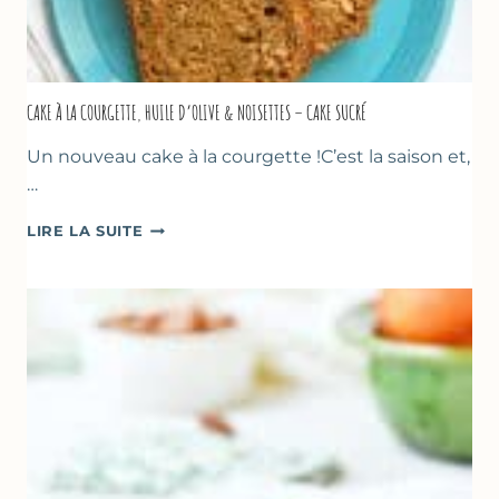
CAKE À LA COURGETTE, HUILE D’OLIVE & NOISETTES – CAKE SUCRÉ
Un nouveau cake à la courgette !C’est la saison et,
…
CAKE
LIRE LA SUITE
À
LA
COURGETTE,
HUILE
D’OLIVE
&
NOISETTES
–
CAKE
SUCRÉ