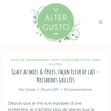
Aller
au
contenu
GOÛT DE GOURMANDISE
|
GOÛT SUCRÉ
|
RECETTES
|
SANS
GLUTEN
Glace au miel & épices, façon Fleur de lait –
Nectarines grillées
Par
Carole
29 juin 2011
19 Commentaires
Depuis que je me suis équipée d’une
sorbetière, je n’achète plus de glaces que je