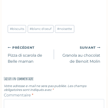
Étiquettes
#
biscuits
#
blanc d'oeuf
#
noisette
de
la
publication :
Navigation
PRÉCÉDENT
SUIVANT
de
Pizza di scarola de
Granola au chocolat
l’article
Belle maman
de Benoit Molin
Laisser un commentaire
Votre adresse e-mail ne sera pas publiée.
Les champs
obligatoires sont indiqués avec
*
Commentaire
*