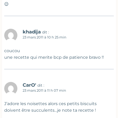
😉
khadija
dit :
23 mars 2011 à 10 h 25 min
coucou
une recette qui merite bcp de patience bravo !!
CarO'
dit :
23 mars 2011 à 11 h 07 min
J’adore les noisettes alors ces petits biscuits
doivent être succulents…je note ta recette !