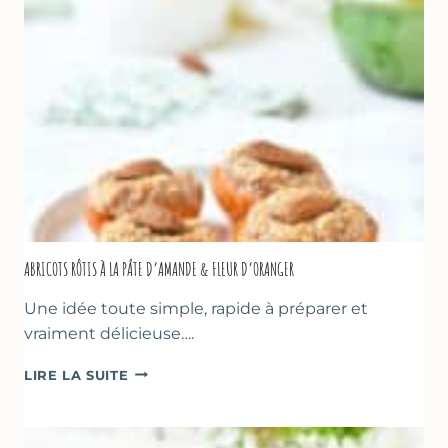
&
NOISETTES
–
CAKE
SUCRÉ
ABRICOTS RÔTIS À LA PÂTE D’AMANDE & FLEUR D’ORANGER
Une idée toute simple, rapide à préparer et
vraiment délicieuse….
ABRICOTS
LIRE LA SUITE
RÔTIS
À
LA