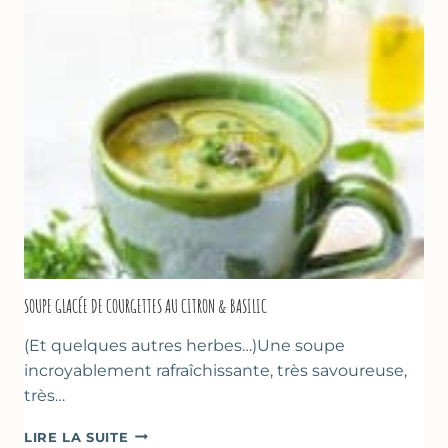
PÂTE
D’AMANDE
&
FLEUR
D’ORANGER
SOUPE GLACÉE DE COURGETTES AU CITRON & BASILIC
(Et quelques autres herbes…)Une soupe
incroyablement rafraîchissante, très savoureuse,
très…
SOUPE
LIRE LA SUITE