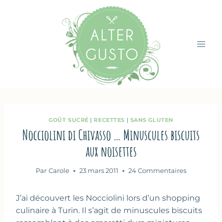
Aller
au
contenu
GOÛT SUCRÉ
|
RECETTES
|
SANS GLUTEN
Nocciolini di Chivasso … Minuscules biscuits
aux noisettes
Par
Carole
23 mars 2011
24 Commentaires
J’ai découvert les Nocciolini lors d’un shopping
culinaire à Turin. Il s’agit de minuscules biscuits