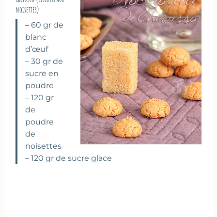
noisettes)
– 60 gr de
blanc
d’œuf
– 30 gr de
sucre en
poudre
– 120 gr
de
poudre
de
noisettes
– 120 gr de sucre glace