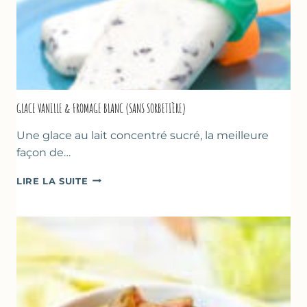
GLACE VANILLE & FROMAGE BLANC (SANS SORBETIÈRE)
Une glace au lait concentré sucré, la meilleure
façon de…
GLACE
LIRE LA SUITE
VANILLE
&
FROMAGE
BLANC
(SANS
SORBETIÈRE)