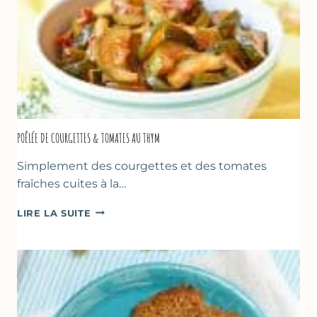
POÊLÉE DE COURGETTES & TOMATES AU THYM
Simplement des courgettes et des tomates
fraîches cuites à la…
POÊLÉE
LIRE LA SUITE
DE
COURGETTES
&
TOMATES
AU
THYM