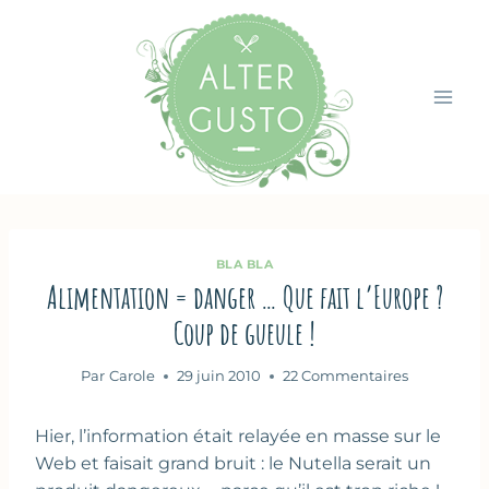
Aller
au
contenu
BLA BLA
Alimentation = danger … Que fait l’Europe ?
Coup de gueule !
Par
Carole
29 juin 2010
22 Commentaires
Hier, l’information était relayée en masse sur le
Web et faisait grand bruit : le Nutella serait un