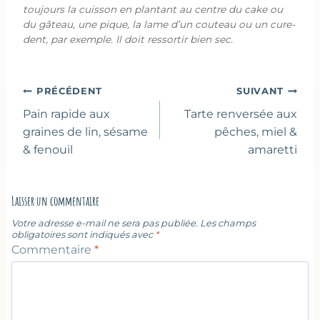
toujours la cuisson en plantant au centre du cake ou
du gâteau, une pique, la lame d’un couteau ou un cure-
dent, par exemple. Il doit ressortir bien sec.
Navigation
PRÉCÉDENT
SUIVANT
de
Pain rapide aux
Tarte renversée aux
l’article
graines de lin, sésame
pêches, miel &
& fenouil
amaretti
Laisser un commentaire
Votre adresse e-mail ne sera pas publiée.
Les champs
obligatoires sont indiqués avec
*
Commentaire
*