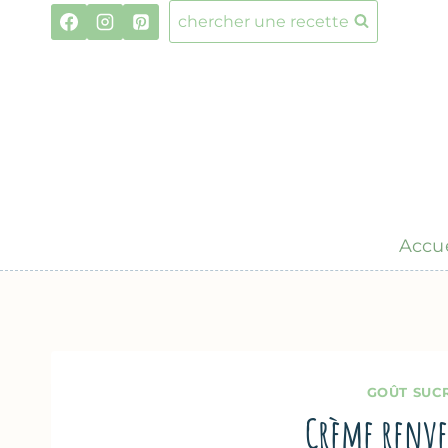
Aller
chercher une recette
au
contenu
Accue
GOÛT SUC
Crème renve