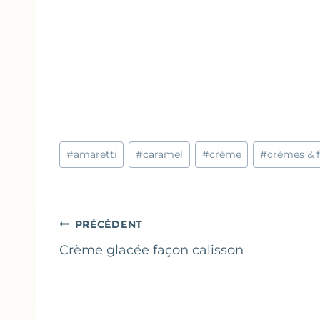
Étiquettes
#
amaretti
#
caramel
#
crème
#
crèmes & f
de
la
publication :
Navigation
PRÉCÉDENT
de
Crème glacée façon calisson
l’article