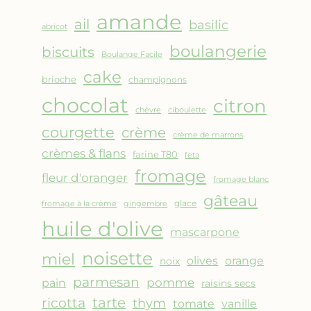
AMANDES
amande
&
ail
basilic
abricot
FRUITS
boulangerie
biscuits
ROUGES
Boulange Facile
cake
brioche
champignons
chocolat
citron
chèvre
ciboulette
courgette
crème
crème de marrons
crèmes & flans
farine T80
feta
fromage
fleur d'oranger
fromage blanc
gâteau
glace
fromage à la crème
gingembre
huile d'olive
mascarpone
noisette
miel
olives
orange
noix
parmesan
pomme
pain
raisins secs
ricotta
tarte
thym
vanille
tomate