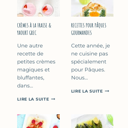
FÊTE
DES
MÈRES
ET
CRÈMES À LA FRAISE &
RECETTES POUR PÂQUES
DES
YAOURT GREC
GOURMANDES
PÈRES
Une autre
Cette année, je
recette de
ne cuisine pas
petites crèmes
spécialement
magiques et
pour Pâques.
bluffantes,
Nous…
dans…
RECETTES
LIRE LA SUITE
POUR
CRÈMES
LIRE LA SUITE
PÂQUES
À
GOURMAN
LA
FRAISE
&