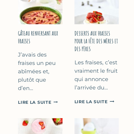
GÂTEAU RENVERSANT AUX
DESSERTS AUX FRAISES
FRAISES
POUR LA FÊTE DES MÈRES ET
DES PÈRES
J’avais des
Les fraises, c’est
fraises un peu
vraiment le fruit
abîmées et,
qui annonce
plutôt que
l’arrivée du…
d’en…
DESSERTS
GÂTEAU
LIRE LA SUITE
LIRE LA SUITE
AUX
RENVERSANT
FRAISES
AUX
POUR
FRAISES
LA