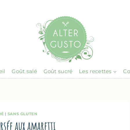
il
Goût salé
Goût sucré
Les recettes
Co
RÉ
|
SANS GLUTEN
rsée aux amaretti