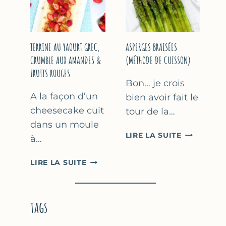
YAOURT
GREC
TERRINE AU YAOURT GREC,
ASPERGES BRAISÉES
CRUMBLE AUX AMANDES &
(MÉTHODE DE CUISSON)
FRUITS ROUGES
Bon… je crois
A la façon d’un
bien avoir fait le
cheesecake cuit
tour de la…
dans un moule
ASPERGES
LIRE LA SUITE
à…
BRAISÉES
(MÉTHODE
TERRINE
LIRE LA SUITE
DE
AU
CUISSON)
YAOURT
GREC,
tags
CRUMBLE
AUX