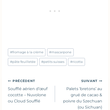
Étiquettes
#
fromage à la crème
#
mascarpone
de
la
#
pâte feuilletée
#
petits suisses
#
ricotta
publication :
Navigation
PRÉCÉDENT
SUIVANT
de
Soufflé aérien d’œuf
Palets ‘bretons’ au
l’article
cocotte – Nuvolone
grué de cacao &
ou Cloud Soufflé
poivre du Szechuan
(ou Sichuan)