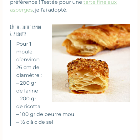
préférence ! Testée pour une
tarte fine aux
asperges
, je l’ai adopté.
Pâte feuilletée rapide
à la ricotta
Pour 1
moule
d’environ
26 cm de
diamètre :
– 200 gr
de farine
– 200 gr
de ricotta
– 100 gr de beurre mou
– ½ c à c de sel