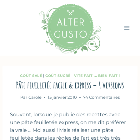
Aller
au
contenu
GOÛT SALÉ
|
GOÛT SUCRÉ
|
VITE FAIT ... BIEN FAIT !
Pâte feuilletée facile & express – 4 versions
Par
Carole
15 janvier 2010
74 Commentaires
Souvent, lorsque je publie des recettes avec
une pâte feuilletée express, on me dit préférer
la vraie … Moi aussi ! Mais réaliser une pâte
feuilletée dans les règles de l’art est très très