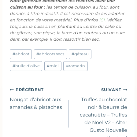
Note générale concernant les recettes avec une
cuisson au four :
les temps de cuisson, au four, sont
donnés à titre indicatif. Il est nécessaire de les adapter
en fonction de votre matériel. Plus d’infos
ICI
. Vérifiez
toujours la cuisson en plantant au centre du cake ou
du gâteau, une pique, la lame d’un couteau ou un cure-
dent, par exemple. Il doit ressortir bien sec.
Étiquettes
#
abricot
#
abricots secs
#
gâteau
de
la
#
huile d'olive
#
miel
#
romarin
publication :
Navigation
PRÉCÉDENT
SUIVANT
de
Nougat d’abricot aux
Truffes au chocolat
l’article
amandes & pistaches
noir & beurre de
cacahuète – Truffes
de Noël V2 – Alter
Gusto Nouvelle