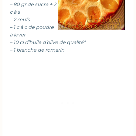
– 80 gr de sucre + 2
c à s
– 2 œufs
– 1 c à c de poudre
à lever
– 10 cl d’huile d’olive de qualité*
– 1 branche de romarin