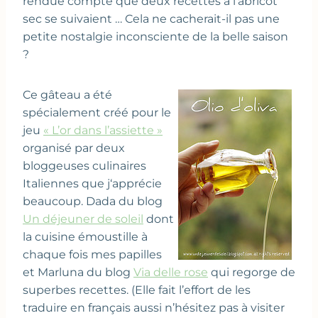
rendue compte que deux recettes à l’abricot
sec se suivaient … Cela ne cacherait-il pas une
petite nostalgie inconsciente de la belle saison
?
Ce gâteau a été
spécialement créé pour le
jeu
« L’or dans l’assiette »
organisé par deux
bloggeuses culinaires
Italiennes que j‘apprécie
beaucoup. Dada du blog
Un déjeuner de soleil
dont
la cuisine émoustille à
chaque fois mes papilles
et Marluna du blog
Via delle rose
qui regorge de
superbes recettes. (Elle fait l’effort de les
traduire en français aussi n’hésitez pas à visiter