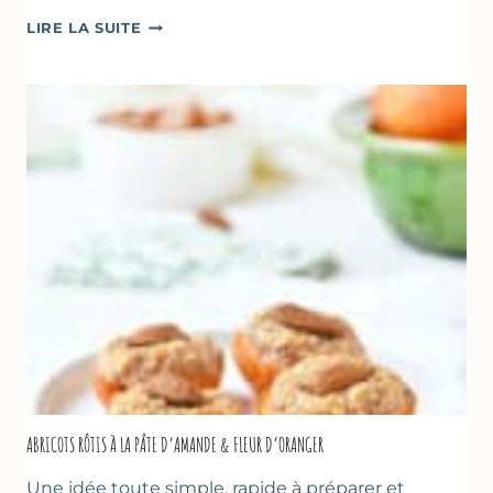
CAKE
LIRE LA SUITE
À
LA
COURGETTE,
HUILE
D’OLIVE
&
NOISETTES
–
CAKE
SUCRÉ
ABRICOTS RÔTIS À LA PÂTE D’AMANDE & FLEUR D’ORANGER
Une idée toute simple, rapide à préparer et