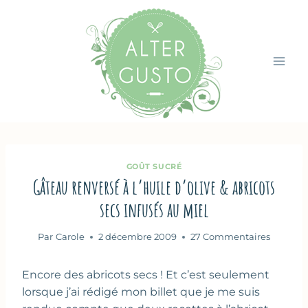
Aller
au
contenu
GOÛT SUCRÉ
Gâteau renversé à l’huile d’olive & abricots
secs infusés au miel
Par
Carole
2 décembre 2009
27 Commentaires
Encore des abricots secs ! Et c’est seulement
lorsque j’ai rédigé mon billet que je me suis