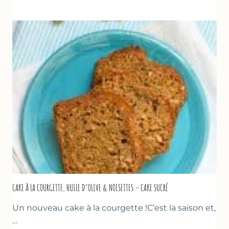
DE
COURGETTES
&
TOMATES
AU
THYM
CAKE À LA COURGETTE, HUILE D’OLIVE & NOISETTES – CAKE SUCRÉ
Un nouveau cake à la courgette !C’est la saison et,
…