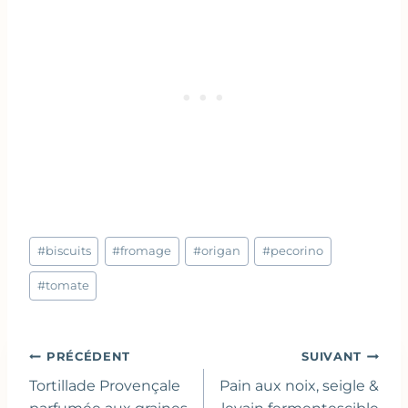
Étiquettes
#
biscuits
#
fromage
#
origan
#
pecorino
de
la
#
tomate
publication :
Navigation
PRÉCÉDENT
SUIVANT
de
Tortillade Provençale
Pain aux noix, seigle &