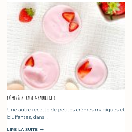
POUR
LA
FÊTE
DES
MÈRES
ET
DES
PÈRES
CRÈMES À LA FRAISE & YAOURT GREC
Une autre recette de petites crèmes magiques et
bluffantes, dans…
CRÈMES
LIRE LA SUITE