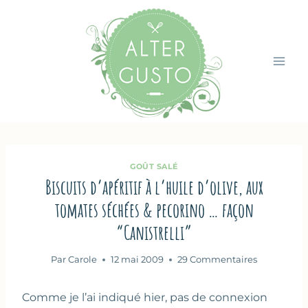
Aller
au
contenu
GOÛT SALÉ
Biscuits d’apéritif à l’huile d’olive, aux
tomates séchées & pecorino … façon
“Canistrelli”
Par
Carole
12 mai 2009
29 Commentaires
Comme je l’ai indiqué hier, pas de connexion