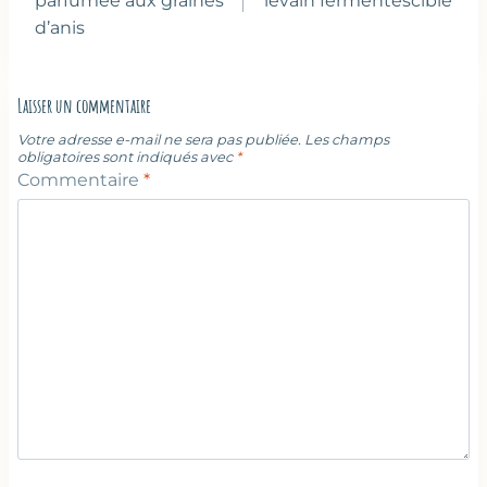
l’article
parfumée aux graines
levain fermentescible
d’anis
Laisser un commentaire
Votre adresse e-mail ne sera pas publiée.
Les champs
obligatoires sont indiqués avec
*
Commentaire
*