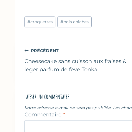
Étiquettes
#
croquettes
#
pois chiches
de
la
publication :
Navigation
PRÉCÉDENT
de
Cheesecake sans cuisson aux fraises &
léger parfum de fève Tonka
l’article
Laisser un commentaire
Votre adresse e-mail ne sera pas publiée.
Les cham
Commentaire
*