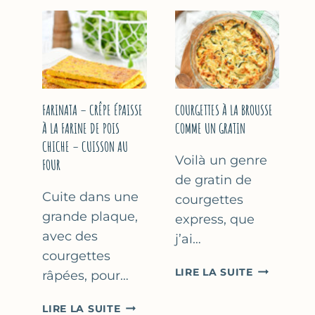
COURGETT
&
À
YAOURT
LA
GREC
BIÈRE
–
–
SANS
COMME
SORBETIÈRE
À
FARINATA – CRÊPE ÉPAISSE
COURGETTES À LA BROUSSE
MARSEILLE
À LA FARINE DE POIS
COMME UN GRATIN
CHICHE – CUISSON AU
Voilà un genre
FOUR
de gratin de
Cuite dans une
courgettes
grande plaque,
express, que
avec des
j’ai…
courgettes
COURGETT
LIRE LA SUITE
râpées, pour…
À
LA
FARINATA
LIRE LA SUITE