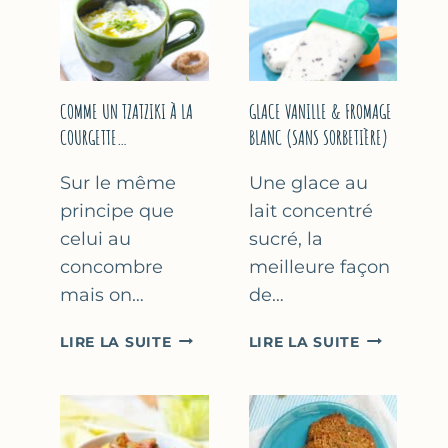
COMME UN TZATZIKI À LA
GLACE VANILLE & FROMAGE
COURGETTE…
BLANC (SANS SORBETIÈRE)
Sur le même
Une glace au
principe que
lait concentré
celui au
sucré, la
concombre
meilleure façon
mais on…
de…
COMME
GLACE
LIRE LA SUITE
LIRE LA SUITE
UN
VANILLE
TZATZIKI
&
À
FROMAGE
LA
BLANC