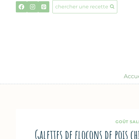
Aller
chercher une recette
au
contenu
Accue
GOÛT SAL
Galettes de flocons de pois c