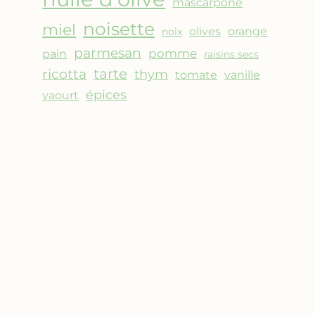
mascarpone
noisette
miel
olives
orange
noix
parmesan
pomme
pain
raisins secs
ricotta
tarte
thym
vanille
tomate
épices
yaourt