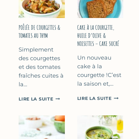
COURGETTE…
(SANS
SORBETIÈR
POÊLÉE DE COURGETTES &
CAKE À LA COURGETTE,
TOMATES AU THYM
HUILE D’OLIVE &
NOISETTES – CAKE SUCRÉ
Simplement
Un nouveau
des courgettes
cake à la
et des tomates
courgette !C’est
fraîches cuites à
la saison et,…
la…
CAKE
POÊLÉE
LIRE LA SUITE
LIRE LA SUITE
À
DE
LA
COURGETTES
COURGETT
&
HUILE
TOMATES
D’OLIVE
AU