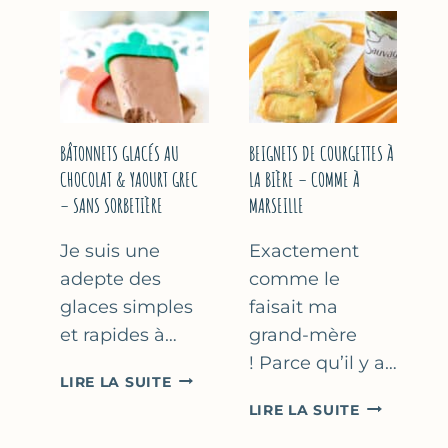
&
COURGETT
FLEUR
AU
D’ORANGER
CITRON
&
BASILIC
BÂTONNETS GLACÉS AU
BEIGNETS DE COURGETTES À
CHOCOLAT & YAOURT GREC
LA BIÈRE – COMME À
– SANS SORBETIÈRE
MARSEILLE
Je suis une
Exactement
adepte des
comme le
glaces simples
faisait ma
et rapides à…
grand-mère
! Parce qu’il y a…
BÂTONNETS
LIRE LA SUITE
GLACÉS
BEIGNETS
LIRE LA SUITE
AU
DE
CHOCOLAT