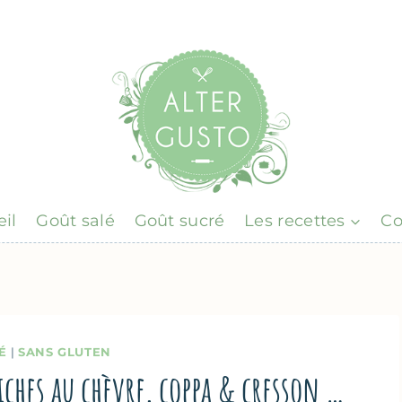
il
Goût salé
Goût sucré
Les recettes
Co
É
|
SANS GLUTEN
hiches au chèvre, coppa & cresson …