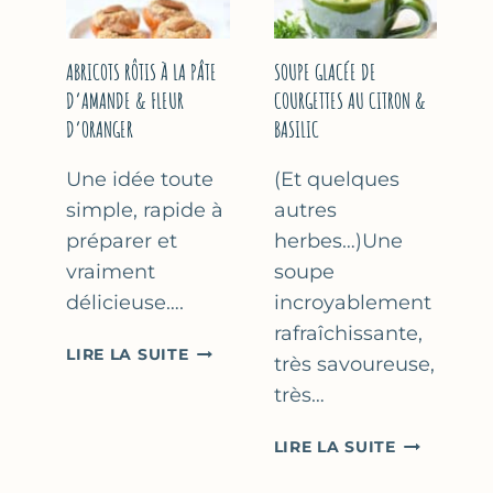
&
THYM
NOISETTES
–
ABRICOTS RÔTIS À LA PÂTE
SOUPE GLACÉE DE
CAKE
D’AMANDE & FLEUR
COURGETTES AU CITRON &
SUCRÉ
D’ORANGER
BASILIC
Une idée toute
(Et quelques
simple, rapide à
autres
préparer et
herbes…)Une
vraiment
soupe
délicieuse….
incroyablement
rafraîchissante,
ABRICOTS
LIRE LA SUITE
très savoureuse,
RÔTIS
très…
À
LA
SOUPE
LIRE LA SUITE
PÂTE
GLACÉE
D’AMANDE
DE