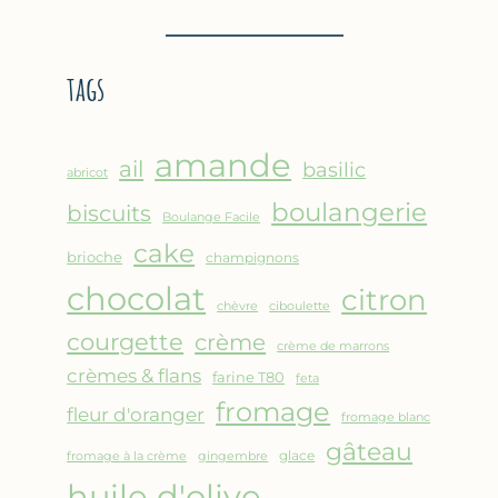
BROUSSE
–
COMME
CRÊPE
UN
ÉPAISSE
tags
GRATIN
À
LA
FARINE
amande
DE
ail
basilic
abricot
POIS
boulangerie
biscuits
CHICHE
Boulange Facile
–
cake
brioche
champignons
CUISSON
chocolat
AU
citron
chèvre
ciboulette
FOUR
courgette
crème
crème de marrons
crèmes & flans
farine T80
feta
fromage
fleur d'oranger
fromage blanc
gâteau
glace
fromage à la crème
gingembre
huile d'olive