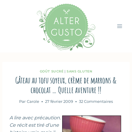
Aller
au
contenu
GOÛT SUCRÉ
|
SANS GLUTEN
Gâteau au tofu soyeux, crème de marrons &
chocolat … Quelle aventure !!
Par
Carole
27 février 2009
32 Commentaires
A lire avec précaution.
Ce récit est tiré d’une