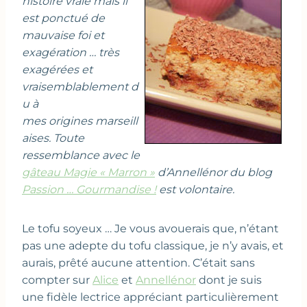
histoire vraie mais il
est ponctué de
mauvaise foi et
exagération … très
exagérées et
vraisemblablement d
u à
mes origines marseill
aises. Toute
ressemblance avec le
gâteau Magie « Marron »
d’Annellénor du blog
Passion … Gourmandise !
est volontaire.
Le tofu soyeux … Je vous avouerais que, n’étant
pas une adepte du tofu classique, je n’y avais, et
aurais, prêté aucune attention. C’était sans
compter sur
Alice
et
Annellénor
dont je suis
une fidèle lectrice appréciant particulièrement