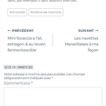
dent, par exemple. Il doit ressortir bien sec.
Étiquettes
#
chocolat
#
crème de marrons
de
la
publication :
Navigation
PRÉCÉDENT
SUIVANT
de
Mini focaccia à l’ail,
Les navettes
l’article
estragon & au levain
Marseillaises à ma
fermentescible
façon
Laisser un commentaire
Votre adresse e-mail ne sera pas publiée.
Les champs
obligatoires sont indiqués avec
*
Commentaire
*