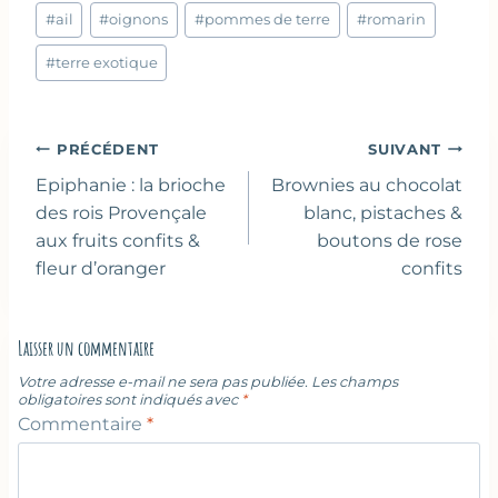
Étiquettes
#
ail
#
oignons
#
pommes de terre
#
romarin
de
la
#
terre exotique
publication :
Navigation
PRÉCÉDENT
SUIVANT
de
Epiphanie : la brioche
Brownies au chocolat
l’article
des rois Provençale
blanc, pistaches &
aux fruits confits &
boutons de rose
fleur d’oranger
confits
Laisser un commentaire
Votre adresse e-mail ne sera pas publiée.
Les champs
obligatoires sont indiqués avec
*
Commentaire
*