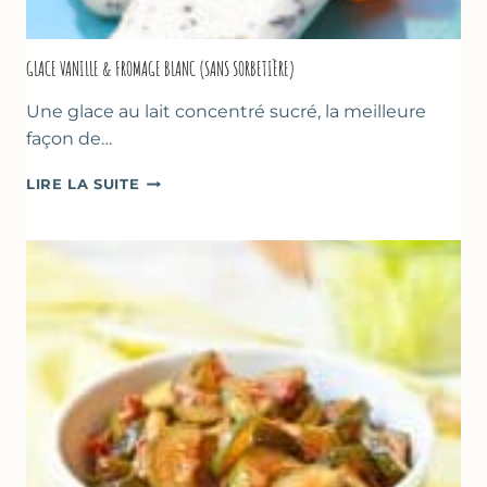
GLACE VANILLE & FROMAGE BLANC (SANS SORBETIÈRE)
Une glace au lait concentré sucré, la meilleure
façon de…
GLACE
LIRE LA SUITE
VANILLE
&
FROMAGE
BLANC
(SANS
SORBETIÈRE)