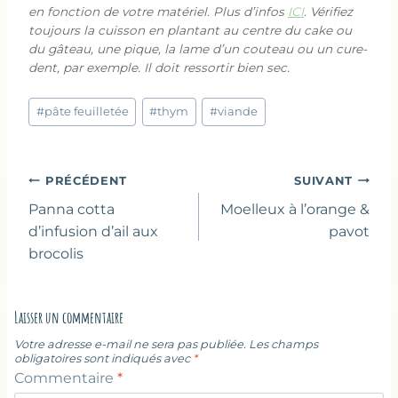
en fonction de votre matériel. Plus d’infos
ICI
. Vérifiez
toujours la cuisson en plantant au centre du cake ou
du gâteau, une pique, la lame d’un couteau ou un cure-
dent, par exemple. Il doit ressortir bien sec.
Étiquettes
#
pâte feuilletée
#
thym
#
viande
de
la
publication :
Navigation
PRÉCÉDENT
SUIVANT
de
Panna cotta
Moelleux à l’orange &
l’article
d’infusion d’ail aux
pavot
brocolis
Laisser un commentaire
Votre adresse e-mail ne sera pas publiée.
Les champs
obligatoires sont indiqués avec
*
Commentaire
*