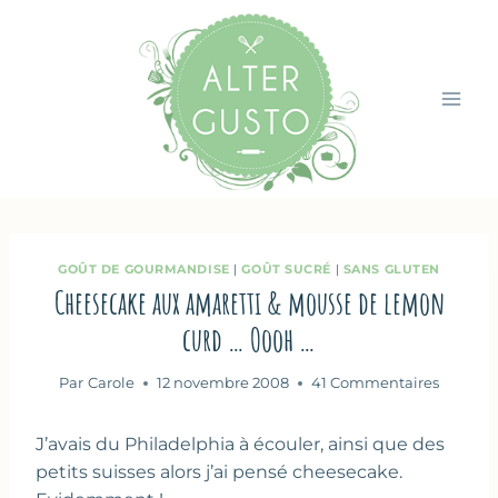
Aller
au
contenu
GOÛT DE GOURMANDISE
|
GOÛT SUCRÉ
|
SANS GLUTEN
Cheesecake aux amaretti & mousse de lemon
curd … Oooh …
Par
Carole
12 novembre 2008
41 Commentaires
J’avais du Philadelphia à écouler, ainsi que des
petits suisses alors j’ai pensé cheesecake.