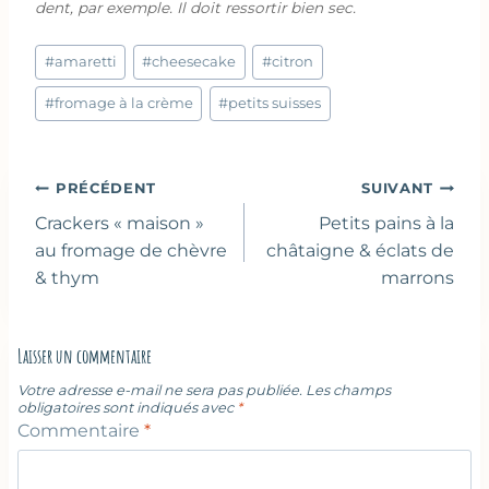
dent, par exemple. Il doit ressortir bien sec.
Étiquettes
#
amaretti
#
cheesecake
#
citron
de
la
#
fromage à la crème
#
petits suisses
publication :
Navigation
PRÉCÉDENT
SUIVANT
de
Crackers « maison »
Petits pains à la
l’article
au fromage de chèvre
châtaigne & éclats de
& thym
marrons
Laisser un commentaire
Votre adresse e-mail ne sera pas publiée.
Les champs
obligatoires sont indiqués avec
*
Commentaire
*