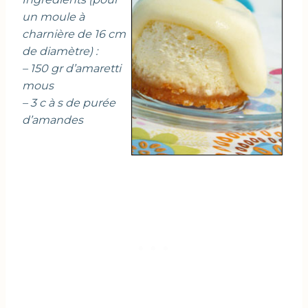
un moule à
charnière de 16 cm
de diamètre) :
– 150 gr d’amaretti
mous
– 3 c à s de purée
d’amandes