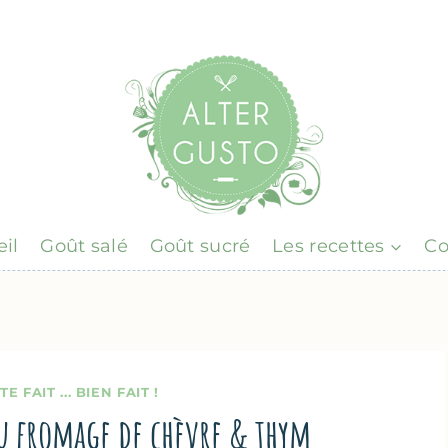
il
Goût salé
Goût sucré
Les recettes
Co
TE FAIT ... BIEN FAIT !
u fromage de chèvre & thym