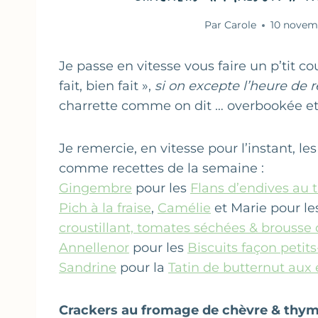
Par
Carole
10 novem
Je passe en vitesse vous faire un p’tit c
fait, bien fait »,
si on excepte l’heure de r
charrette comme on dit … overbookée etc
Je remercie, en vitesse pour l’instant, l
comme recettes de la semaine :
Gingembre
pour les
Flans d’endives au 
Pich à la fraise
,
Camélie
et Marie pour l
croustillant, tomates séchées & brousse 
Annellenor
pour les
Biscuits façon petit
Sandrine
pour la
Tatin de butternut aux 
Crackers au fromage de chèvre & thy