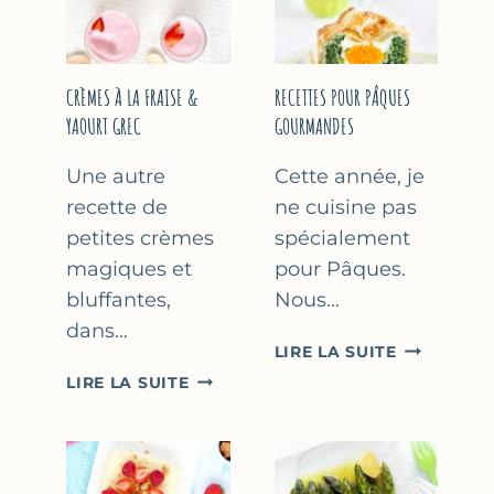
FÊTE
DES
MÈRES
ET
CRÈMES À LA FRAISE &
RECETTES POUR PÂQUES
DES
YAOURT GREC
GOURMANDES
PÈRES
Une autre
Cette année, je
recette de
ne cuisine pas
petites crèmes
spécialement
magiques et
pour Pâques.
bluffantes,
Nous…
dans…
RECETTES
LIRE LA SUITE
POUR
CRÈMES
LIRE LA SUITE
PÂQUES
À
GOURMAN
LA
FRAISE
&