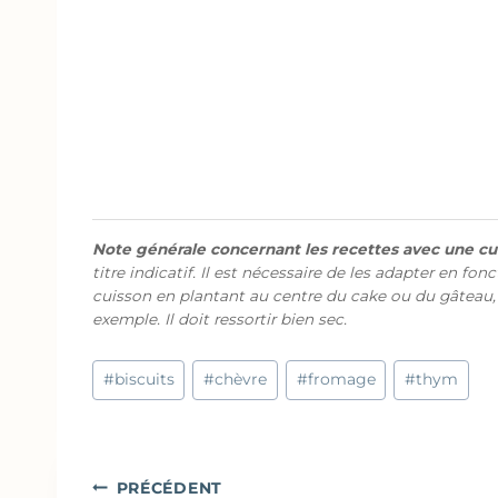
Note générale concernant les recettes avec une cui
titre indicatif. Il est nécessaire de les adapter en fon
cuisson en plantant au centre du cake ou du gâteau,
exemple. Il doit ressortir bien sec.
Étiquettes
#
biscuits
#
chèvre
#
fromage
#
thym
de
la
publication :
Navigation
PRÉCÉDENT