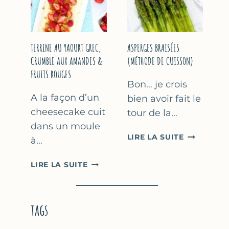
YAOURT
GREC
TERRINE AU YAOURT GREC,
ASPERGES BRAISÉES
CRUMBLE AUX AMANDES &
(MÉTHODE DE CUISSON)
FRUITS ROUGES
Bon… je crois
A la façon d’un
bien avoir fait le
cheesecake cuit
tour de la…
dans un moule
ASPERGES
LIRE LA SUITE
à…
BRAISÉES
(MÉTHODE
TERRINE
LIRE LA SUITE
DE
AU
CUISSON)
YAOURT
GREC,
tags
CRUMBLE
AUX