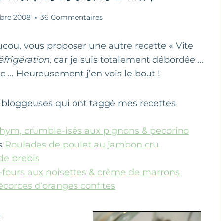
bre 2008
36 Commentaires
oucou, vous proposer une autre recette « Vite
éfrigération
, car je suis totalement débordée …
 … Heureusement j’en vois le bout !
es bloggeuses qui ont taggé mes recettes
thym, crumble-isés aux pignons & pecorino
es
Roulades de poulet au jambon cru
de brebis
s-fours aux noisettes & crème de marrons
écorces d’oranges confites
m