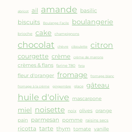
AMANDES
amande
&
ail
basilic
abricot
FRUITS
boulangerie
biscuits
ROUGES
Boulange Facile
cake
brioche
champignons
chocolat
citron
chèvre
ciboulette
courgette
crème
crème de marrons
crèmes & flans
farine T80
feta
fromage
fleur d'oranger
fromage blanc
gâteau
glace
fromage à la crème
gingembre
huile d'olive
mascarpone
noisette
miel
olives
orange
noix
parmesan
pomme
pain
raisins secs
ricotta
tarte
thym
vanille
tomate