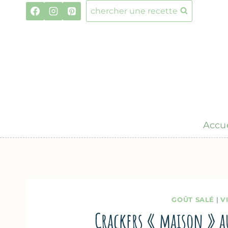
Aller
chercher une recette
au
contenu
Accue
GOÛT SALÉ
|
VI
Crackers « maison » a