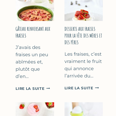
GÂTEAU RENVERSANT AUX
DESSERTS AUX FRAISES
FRAISES
POUR LA FÊTE DES MÈRES ET
DES PÈRES
J’avais des
Les fraises, c’est
fraises un peu
vraiment le fruit
abîmées et,
qui annonce
plutôt que
l’arrivée du…
d’en…
DESSERTS
GÂTEAU
LIRE LA SUITE
LIRE LA SUITE
AUX
RENVERSANT
FRAISES
AUX
POUR
FRAISES
LA