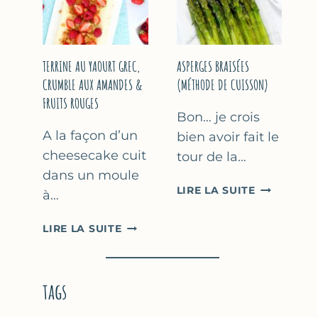
YAOURT
GREC
TERRINE AU YAOURT GREC,
ASPERGES BRAISÉES
CRUMBLE AUX AMANDES &
(MÉTHODE DE CUISSON)
FRUITS ROUGES
Bon… je crois
A la façon d’un
bien avoir fait le
cheesecake cuit
tour de la…
dans un moule
ASPERGES
LIRE LA SUITE
à…
BRAISÉES
(MÉTHODE
TERRINE
LIRE LA SUITE
DE
AU
CUISSON)
YAOURT
GREC,
tags
CRUMBLE
AUX