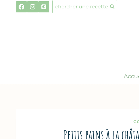
Aller
chercher une recette
au
contenu
Accue
G
Petits pains à la châ