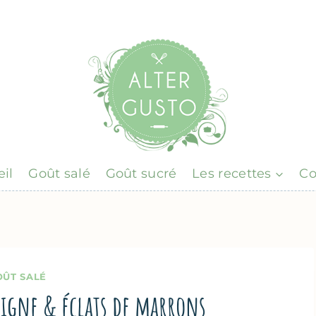
il
Goût salé
Goût sucré
Les recettes
Co
OÛT SALÉ
taigne & éclats de marrons