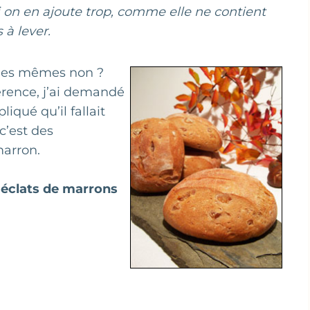
i on en ajoute trop, comme elle ne contient
 à lever.
t les mêmes non ?
érence, j’ai demandé
qué qu’il fallait
 c’est des
marron.
& éclats de marrons