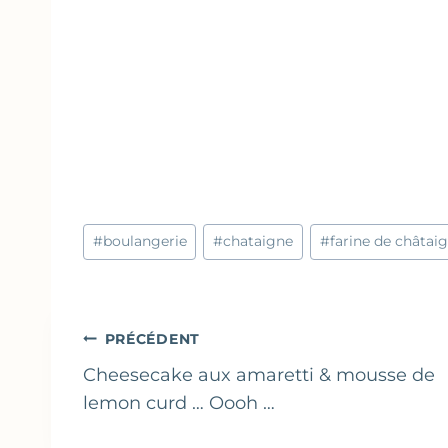
Étiquettes
#
boulangerie
#
chataigne
#
farine de châtai
de
la
publication :
Navigation
PRÉCÉDENT
de
Cheesecake aux amaretti & mousse de
lemon curd … Oooh …
l’article