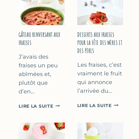
GÂTEAU RENVERSANT AUX
DESSERTS AUX FRAISES
FRAISES
POUR LA FÊTE DES MÈRES ET
DES PÈRES
J’avais des
Les fraises, c’est
fraises un peu
vraiment le fruit
abîmées et,
qui annonce
plutôt que
l’arrivée du…
d’en…
DESSERTS
GÂTEAU
LIRE LA SUITE
LIRE LA SUITE
AUX
RENVERSANT
FRAISES
AUX
POUR
FRAISES
LA