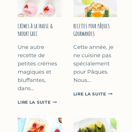
FÊTE
DES
MÈRES
ET
CRÈMES À LA FRAISE &
RECETTES POUR PÂQUES
DES
YAOURT GREC
GOURMANDES
PÈRES
Une autre
Cette année, je
recette de
ne cuisine pas
petites crèmes
spécialement
magiques et
pour Pâques.
bluffantes,
Nous…
dans…
RECETTES
LIRE LA SUITE
POUR
CRÈMES
LIRE LA SUITE
PÂQUES
À
GOURMAN
LA
FRAISE
&