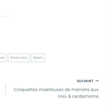
gne
#
marrons
#
pain
SUIVANT
Croquettes moelleuses de marrons aux
noix & cardamome