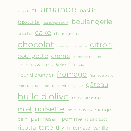
AMANDES
amande
&
ail
basilic
abricot
FRUITS
boulangerie
biscuits
ROUGES
Boulange Facile
cake
brioche
champignons
chocolat
citron
chèvre
ciboulette
courgette
crème
crème de marrons
crèmes & flans
farine T80
feta
fromage
fleur d'oranger
fromage blanc
gâteau
glace
fromage à la crème
gingembre
huile d'olive
mascarpone
noisette
miel
olives
orange
noix
parmesan
pomme
pain
raisins secs
ricotta
tarte
thym
vanille
tomate