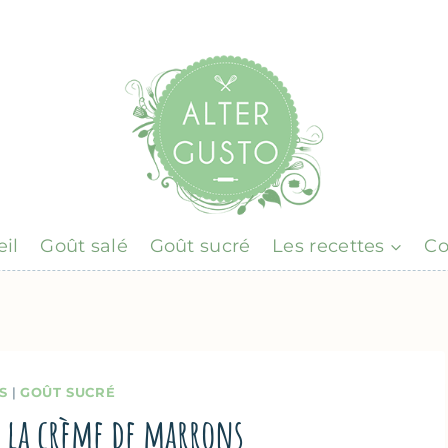
il
Goût salé
Goût sucré
Les recettes
Co
S
|
GOÛT SUCRÉ
 à la crème de marrons