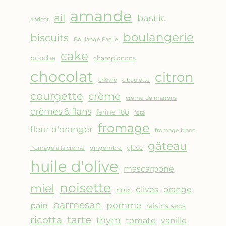
AMANDES
amande
&
ail
basilic
abricot
FRUITS
boulangerie
biscuits
ROUGES
Boulange Facile
cake
brioche
champignons
chocolat
citron
chèvre
ciboulette
courgette
crème
crème de marrons
crèmes & flans
farine T80
feta
fromage
fleur d'oranger
fromage blanc
gâteau
glace
fromage à la crème
gingembre
huile d'olive
mascarpone
noisette
miel
olives
orange
noix
parmesan
pomme
pain
raisins secs
ricotta
tarte
thym
vanille
tomate