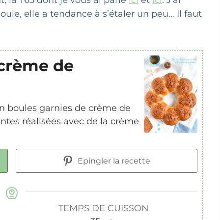
, la T65 dont je vous ai parlé
ici
et
ici
. J’ai
le, elle a tendance à s’étaler un peu… Il faut
 crème de
n boules garnies de crème de
antes réalisées avec de la crème
Epingler la recette
TEMPS DE CUISSON