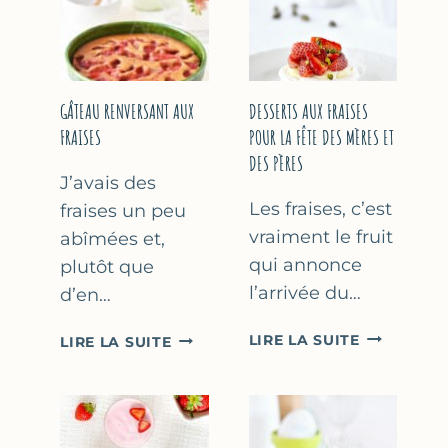
GÂTEAU RENVERSANT AUX
DESSERTS AUX FRAISES
FRAISES
POUR LA FÊTE DES MÈRES ET
DES PÈRES
J’avais des
Les fraises, c’est
fraises un peu
vraiment le fruit
abîmées et,
qui annonce
plutôt que
l’arrivée du…
d’en…
DESSERTS
GÂTEAU
LIRE LA SUITE
LIRE LA SUITE
AUX
RENVERSANT
FRAISES
AUX
POUR
FRAISES
LA