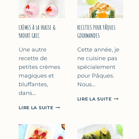
FÊTE
DES
MÈRES
ET
CRÈMES À LA FRAISE &
RECETTES POUR PÂQUES
DES
YAOURT GREC
GOURMANDES
PÈRES
Une autre
Cette année, je
recette de
ne cuisine pas
petites crèmes
spécialement
magiques et
pour Pâques.
bluffantes,
Nous…
dans…
RECETTES
LIRE LA SUITE
POUR
CRÈMES
LIRE LA SUITE
PÂQUES
À
GOURMAN
LA
FRAISE
&