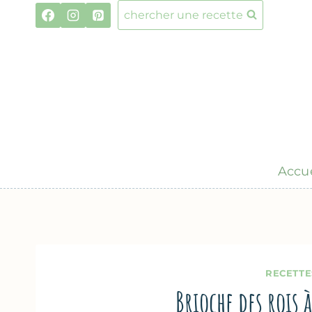
Aller
chercher une recette
au
contenu
Accue
RECETTE
Brioche des rois