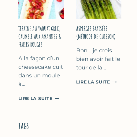
YAOURT
GREC
TERRINE AU YAOURT GREC,
ASPERGES BRAISÉES
CRUMBLE AUX AMANDES &
(MÉTHODE DE CUISSON)
FRUITS ROUGES
Bon… je crois
A la façon d’un
bien avoir fait le
cheesecake cuit
tour de la…
dans un moule
ASPERGES
LIRE LA SUITE
à…
BRAISÉES
(MÉTHODE
TERRINE
LIRE LA SUITE
DE
AU
CUISSON)
YAOURT
GREC,
tags
CRUMBLE
AUX