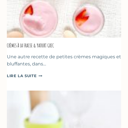
CRÈMES À LA FRAISE & YAOURT GREC
Une autre recette de petites crèmes magiques et
bluffantes, dans…
CRÈMES
LIRE LA SUITE
À
LA
FRAISE
&
YAOURT
GREC