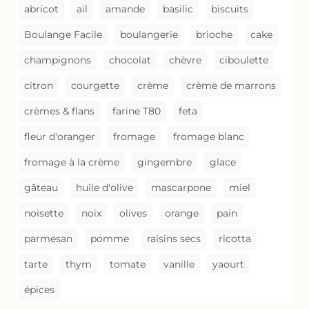
abricot
ail
amande
basilic
biscuits
Boulange Facile
boulangerie
brioche
cake
champignons
chocolat
chèvre
ciboulette
citron
courgette
crème
crème de marrons
crèmes & flans
farine T80
feta
fleur d'oranger
fromage
fromage blanc
fromage à la crème
gingembre
glace
gâteau
huile d'olive
mascarpone
miel
noisette
noix
olives
orange
pain
parmesan
pomme
raisins secs
ricotta
tarte
thym
tomate
vanille
yaourt
épices