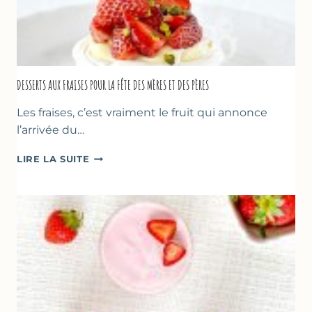
DESSERTS AUX FRAISES POUR LA FÊTE DES MÈRES ET DES PÈRES
Les fraises, c’est vraiment le fruit qui annonce
l’arrivée du…
DESSERTS
LIRE LA SUITE
AUX
FRAISES
POUR
LA
FÊTE
DES
MÈRES
ET
DES
PÈRES