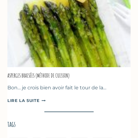
&
FRUITS
ROUGES
ASPERGES BRAISÉES (MÉTHODE DE CUISSON)
Bon… je crois bien avoir fait le tour de la…
ASPERGES
LIRE LA SUITE
BRAISÉES
(MÉTHODE
DE
tags
CUISSON)