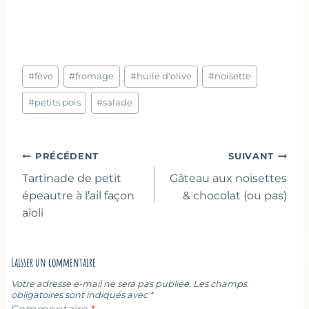
Étiquettes
#
fève
#
fromage
#
huile d'olive
#
noisette
de
la
#
petits pois
#
salade
publication :
Navigation
PRÉCÉDENT
SUIVANT
de
Tartinade de petit
Gâteau aux noisettes
l’article
épeautre à l’ail façon
& chocolat (ou pas)
aïoli
Laisser un commentaire
Votre adresse e-mail ne sera pas publiée.
Les champs
obligatoires sont indiqués avec
*