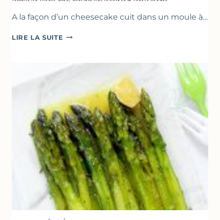
A la façon d’un cheesecake cuit dans un moule à…
TERRINE
LIRE LA SUITE
AU
YAOURT
GREC,
CRUMBLE
AUX
AMANDES
&
FRUITS
ROUGES