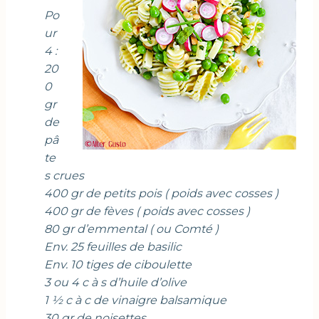
Po
ur
4 :
20
0
gr
de
pâ
te
s crues
400 gr de petits pois ( poids avec cosses )
400 gr de fèves ( poids avec cosses )
80 gr d’emmental ( ou Comté )
Env. 25 feuilles de basilic
Env. 10 tiges de ciboulette
3 ou 4 c à s d’huile d’olive
1 ½ c à c de vinaigre balsamique
30 gr de noisettes