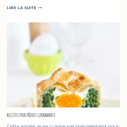
CRÈMES
LIRE LA SUITE
À
LA
FRAISE
&
YAOURT
GREC
RECETTES POUR PÂQUES GOURMANDES
Cette année, je ne cuisine pas spécialement pour