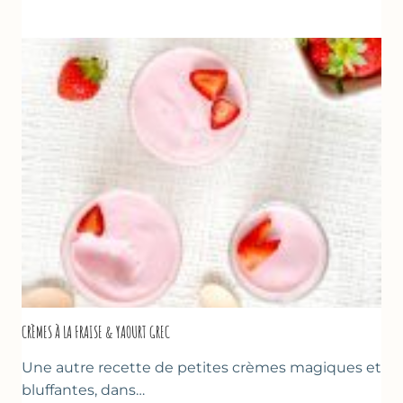
AUX
FRAISES
POUR
LA
FÊTE
DES
MÈRES
ET
DES
PÈRES
CRÈMES À LA FRAISE & YAOURT GREC
Une autre recette de petites crèmes magiques et
bluffantes, dans…