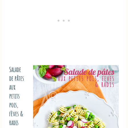
Salade
de pâtes
aux
petits
pois,
fèves &
radis