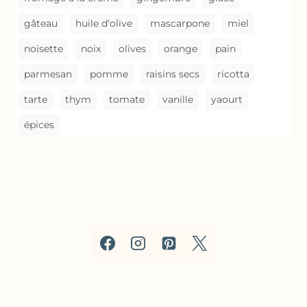
gâteau
huile d'olive
mascarpone
miel
noisette
noix
olives
orange
pain
parmesan
pomme
raisins secs
ricotta
tarte
thym
tomate
vanille
yaourt
épices