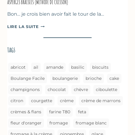
ASPERGES BRAISÉES (MÉTHODE DE CUISSON)
Bon… je crois bien avoir fait le tour de la…
ASPERGES
LIRE LA SUITE
BRAISÉES
(MÉTHODE
DE
tags
CUISSON)
abricot
ail
amande
basilic
biscuits
Boulange Facile
boulangerie
brioche
cake
champignons
chocolat
chèvre
ciboulette
citron
courgette
crème
crème de marrons
crèmes & flans
farine T80
feta
fleur d'oranger
fromage
fromage blanc
fromage à la crème
gingembre
glace