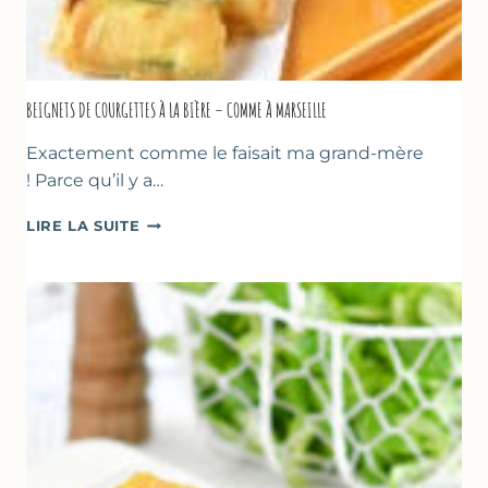
BEIGNETS DE COURGETTES À LA BIÈRE – COMME À MARSEILLE
Exactement comme le faisait ma grand-mère
! Parce qu’il y a…
BEIGNETS
LIRE LA SUITE
DE
COURGETTES
À
LA
BIÈRE
–
COMME
À
MARSEILLE