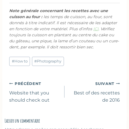
Note générale concernant les recettes avec une
cuisson au four :
les temps de cuisson, au four, sont
donnés à titre indicatif. Il est nécessaire de les adapter
en fonction de votre matériel. Plus d’infos
ICI
. Vérifiez
toujours la cuisson en plantant au centre du cake ou
du gâteau, une pique, la lame d’un couteau ou un cure-
dent, par exemple. Il doit ressortir bien sec.
Étiquettes
#
How to
#
Photography
de
la
publication :
Navigation
PRÉCÉDENT
SUIVANT
de
Website that you
Best of des recettes
l’article
should check out
de 2016
Laisser un commentaire