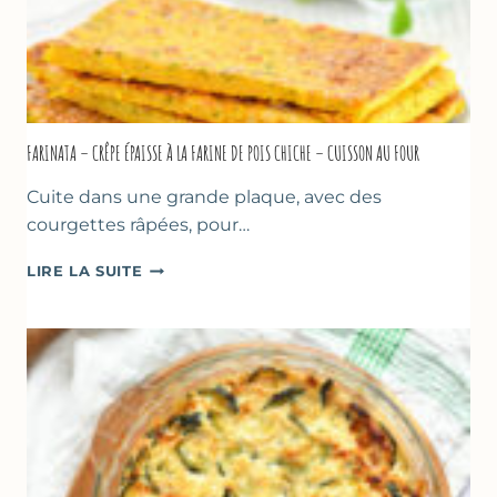
FARINATA – CRÊPE ÉPAISSE À LA FARINE DE POIS CHICHE – CUISSON AU FOUR
Cuite dans une grande plaque, avec des
courgettes râpées, pour…
FARINATA
LIRE LA SUITE
–
CRÊPE
ÉPAISSE
À
LA
FARINE
DE
POIS
CHICHE
–