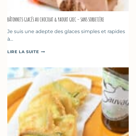
BÂTONNETS GLACÉS AU CHOCOLAT & YAOURT GREC – SANS SORBETIÈRE
Je suis une adepte des glaces simples et rapides
à…
BÂTONNETS
LIRE LA SUITE
GLACÉS
AU
CHOCOLAT
&
YAOURT
GREC
–
SANS
SORBETIÈRE