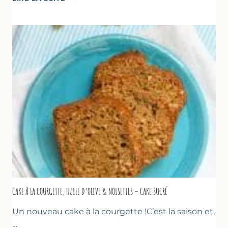
DE
COURGETTES
&
TOMATES
AU
THYM
CAKE À LA COURGETTE, HUILE D’OLIVE & NOISETTES – CAKE SUCRÉ
Un nouveau cake à la courgette !C’est la saison et,
…