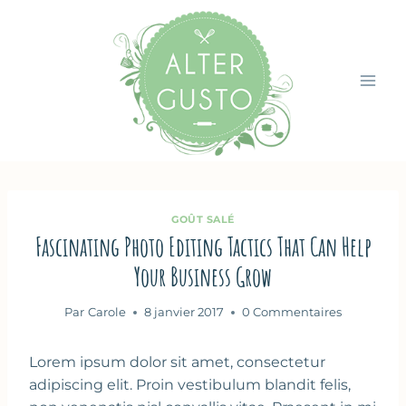
Aller
au
contenu
GOÛT SALÉ
Fascinating Photo Editing Tactics That Can Help
Your Business Grow
Par
Carole
8 janvier 2017
0 Commentaires
Lorem ipsum dolor sit amet, consectetur
adipiscing elit. Proin vestibulum blandit felis,