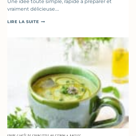
Une idée toute simple, rapide à préparer et
vraiment délicieuse….
ABRICOTS
LIRE LA SUITE
RÔTIS
À
LA
PÂTE
D’AMANDE
&
FLEUR
D’ORANGER