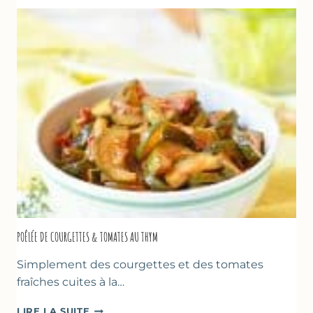
FROMAGE
BLANC
(SANS
SORBETIÈRE)
POÊLÉE DE COURGETTES & TOMATES AU THYM
Simplement des courgettes et des tomates
fraîches cuites à la…
POÊLÉE
LIRE LA SUITE