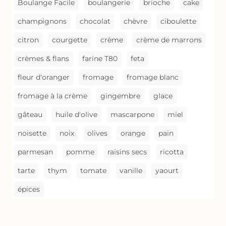
Boulange Facile
boulangerie
brioche
cake
champignons
chocolat
chèvre
ciboulette
citron
courgette
crème
crème de marrons
crèmes & flans
farine T80
feta
fleur d'oranger
fromage
fromage blanc
fromage à la crème
gingembre
glace
gâteau
huile d'olive
mascarpone
miel
noisette
noix
olives
orange
pain
parmesan
pomme
raisins secs
ricotta
tarte
thym
tomate
vanille
yaourt
épices