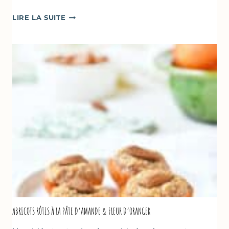
CAKE
LIRE LA SUITE
À
LA
COURGETTE,
HUILE
D’OLIVE
&
NOISETTES
–
CAKE
SUCRÉ
ABRICOTS RÔTIS À LA PÂTE D’AMANDE & FLEUR D’ORANGER