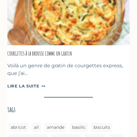
CUISSON
AU
FOUR
COURGETTES À LA BROUSSE COMME UN GRATIN
Voilà un genre de gratin de courgettes express,
que j’ai…
COURGETTES
LIRE LA SUITE
À
LA
BROUSSE
tags
COMME
UN
GRATIN
abricot
ail
amande
basilic
biscuits