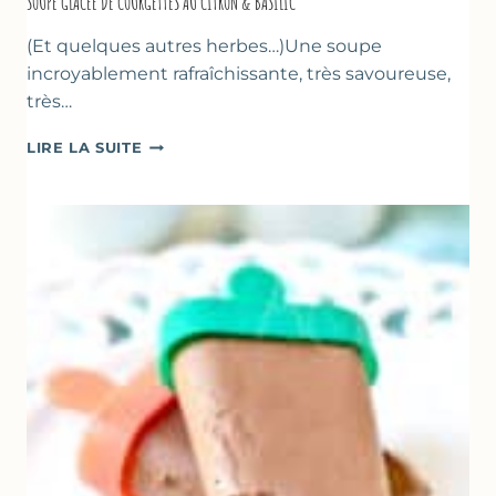
SOUPE GLACÉE DE COURGETTES AU CITRON & BASILIC
(Et quelques autres herbes…)Une soupe
incroyablement rafraîchissante, très savoureuse,
très…
SOUPE
LIRE LA SUITE
GLACÉE
DE
COURGETTES
AU
CITRON
&
BASILIC