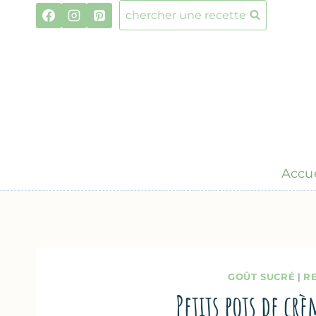
Aller
chercher une recette
au
contenu
Accue
GOÛT SUCRÉ
|
R
Petits pots de cr