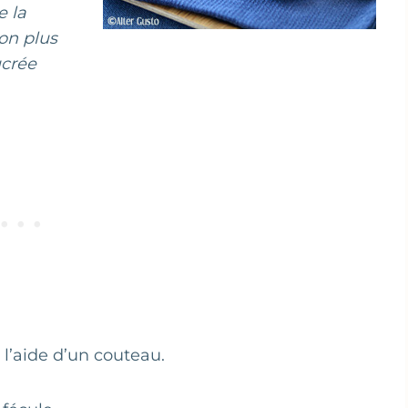
e la
ion plus
ucrée
 l’aide d’un couteau.