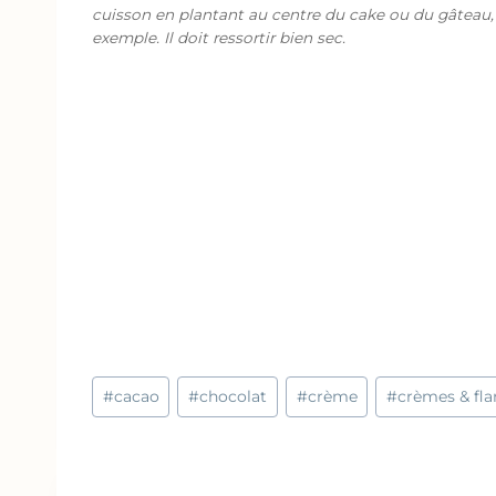
cuisson en plantant au centre du cake ou du gâteau,
exemple. Il doit ressortir bien sec.
Étiquettes
#
cacao
#
chocolat
#
crème
#
crèmes & fla
de
la
publication :