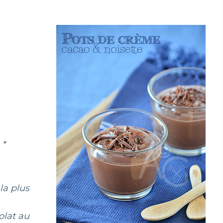
 *
la plus
olat au