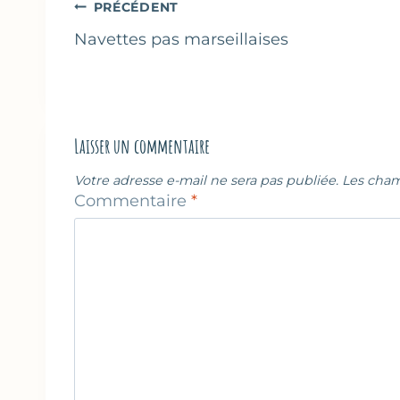
Navigation
PRÉCÉDENT
de
Navettes pas marseillaises
l’article
Laisser un commentaire
Votre adresse e-mail ne sera pas publiée.
Les cham
Commentaire
*