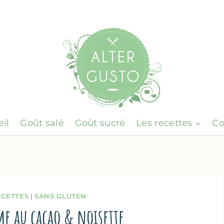
il
Goût salé
Goût sucré
Les recettes
Co
ECETTES
|
SANS GLUTEN
ème au cacao & noisette