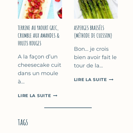
YAOURT
GREC
TERRINE AU YAOURT GREC,
ASPERGES BRAISÉES
CRUMBLE AUX AMANDES &
(MÉTHODE DE CUISSON)
FRUITS ROUGES
Bon… je crois
A la façon d’un
bien avoir fait le
cheesecake cuit
tour de la…
dans un moule
ASPERGES
LIRE LA SUITE
à…
BRAISÉES
(MÉTHODE
TERRINE
LIRE LA SUITE
DE
AU
CUISSON)
YAOURT
GREC,
tags
CRUMBLE
AUX