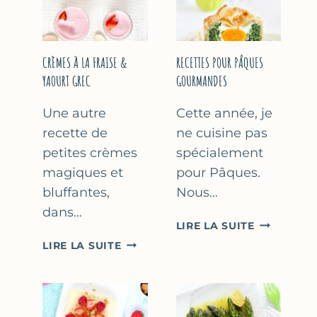
FÊTE
DES
MÈRES
ET
CRÈMES À LA FRAISE &
RECETTES POUR PÂQUES
DES
YAOURT GREC
GOURMANDES
PÈRES
Une autre
Cette année, je
recette de
ne cuisine pas
petites crèmes
spécialement
magiques et
pour Pâques.
bluffantes,
Nous…
dans…
RECETTES
LIRE LA SUITE
POUR
CRÈMES
LIRE LA SUITE
PÂQUES
À
GOURMAN
LA
FRAISE
&