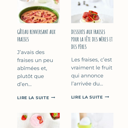
GÂTEAU RENVERSANT AUX
DESSERTS AUX FRAISES
FRAISES
POUR LA FÊTE DES MÈRES ET
DES PÈRES
J’avais des
Les fraises, c’est
fraises un peu
vraiment le fruit
abîmées et,
qui annonce
plutôt que
l’arrivée du…
d’en…
DESSERTS
GÂTEAU
LIRE LA SUITE
LIRE LA SUITE
AUX
RENVERSANT
FRAISES
AUX
POUR
FRAISES
LA