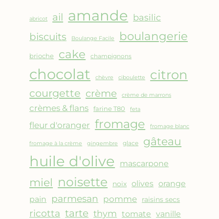
AMANDES
amande
&
ail
basilic
abricot
FRUITS
boulangerie
biscuits
ROUGES
Boulange Facile
cake
brioche
champignons
chocolat
citron
chèvre
ciboulette
courgette
crème
crème de marrons
crèmes & flans
farine T80
feta
fromage
fleur d'oranger
fromage blanc
gâteau
glace
fromage à la crème
gingembre
huile d'olive
mascarpone
noisette
miel
olives
orange
noix
parmesan
pomme
pain
raisins secs
ricotta
tarte
thym
vanille
tomate