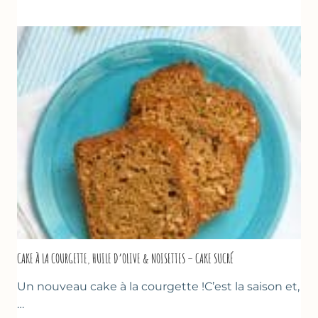
DE
COURGETTES
&
TOMATES
AU
THYM
CAKE À LA COURGETTE, HUILE D’OLIVE & NOISETTES – CAKE SUCRÉ
Un nouveau cake à la courgette !C’est la saison et,
…