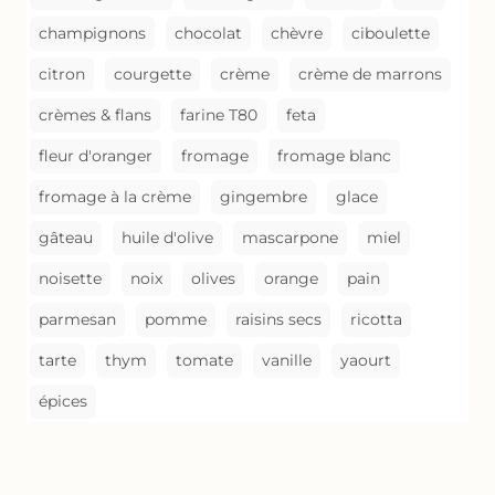
champignons
chocolat
chèvre
ciboulette
citron
courgette
crème
crème de marrons
crèmes & flans
farine T80
feta
fleur d'oranger
fromage
fromage blanc
fromage à la crème
gingembre
glace
gâteau
huile d'olive
mascarpone
miel
noisette
noix
olives
orange
pain
parmesan
pomme
raisins secs
ricotta
tarte
thym
tomate
vanille
yaourt
épices