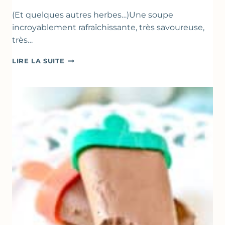
(Et quelques autres herbes…)Une soupe
incroyablement rafraîchissante, très savoureuse,
très…
SOUPE
LIRE LA SUITE
GLACÉE
DE
COURGETTES
AU
CITRON
&
BASILIC