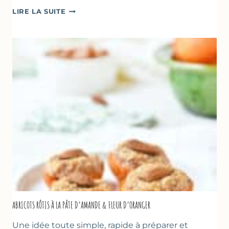
CAKE
LIRE LA SUITE
À
LA
COURGETTE,
HUILE
D’OLIVE
&
NOISETTES
–
CAKE
SUCRÉ
ABRICOTS RÔTIS À LA PÂTE D’AMANDE & FLEUR D’ORANGER
Une idée toute simple, rapide à préparer et