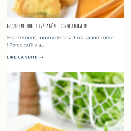
BEIGNETS DE COURGETTES À LA BIÈRE – COMME À MARSEILLE
Exactement comme le faisait ma grand-mère
! Parce qu’il y a…
BEIGNETS
LIRE LA SUITE
DE
COURGETTES
À
LA
BIÈRE
–
COMME
À
MARSEILLE