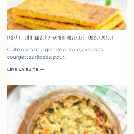
FARINATA – CRÊPE ÉPAISSE À LA FARINE DE POIS CHICHE – CUISSON AU FOUR
Cuite dans une grande plaque, avec des
courgettes râpées, pour…
FARINATA
LIRE LA SUITE
–
CRÊPE
ÉPAISSE
À
LA
FARINE
DE
POIS
CHICHE
–
CUISSON