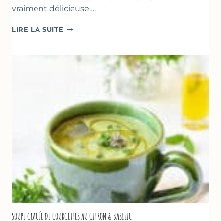
vraiment délicieuse….
ABRICOTS
LIRE LA SUITE
RÔTIS
À
LA
PÂTE
D’AMANDE
&
FLEUR
D’ORANGER
SOUPE GLACÉE DE COURGETTES AU CITRON & BASILIC