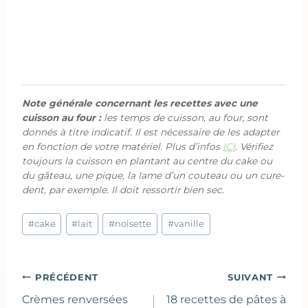
Note générale concernant les recettes avec une
cuisson au four :
les temps de cuisson, au four, sont
donnés à titre indicatif. Il est nécessaire de les adapter
en fonction de votre matériel. Plus d’infos
ICI
. Vérifiez
toujours la cuisson en plantant au centre du cake ou
du gâteau, une pique, la lame d’un couteau ou un cure-
dent, par exemple. Il doit ressortir bien sec.
Étiquettes
#
cake
#
lait
#
noisette
#
vanille
de
la
publication :
Navigation
PRÉCÉDENT
SUIVANT
de
Crèmes renversées
18 recettes de pâtes à