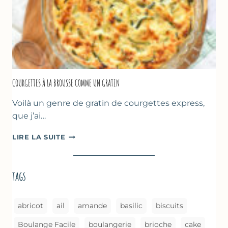
AU
FOUR
COURGETTES À LA BROUSSE COMME UN GRATIN
Voilà un genre de gratin de courgettes express,
que j’ai…
COURGETTES
LIRE LA SUITE
À
LA
BROUSSE
tags
COMME
UN
GRATIN
abricot
ail
amande
basilic
biscuits
Boulange Facile
boulangerie
brioche
cake