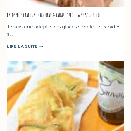
BÂTONNETS GLACÉS AU CHOCOLAT & YAOURT GREC – SANS SORBETIÈRE
Je suis une adepte des glaces simples et rapides
à…
BÂTONNETS
LIRE LA SUITE
GLACÉS
AU
CHOCOLAT
&
YAOURT
GREC
–
SANS
SORBETIÈRE