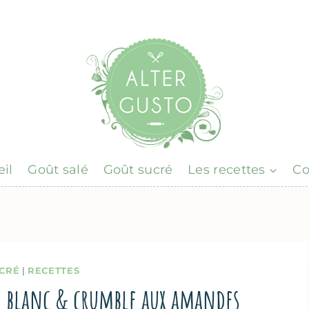
il
Goût salé
Goût sucré
Les recettes
Co
CRÉ
|
RECETTES
ge blanc & crumble aux amandes