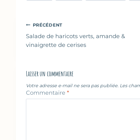
la
publication :
Navigation
PRÉCÉDENT
de
Salade de haricots verts, amande &
vinaigrette de cerises
l’article
Laisser un commentaire
Votre adresse e-mail ne sera pas publiée.
Les cham
Commentaire
*