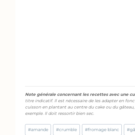
Note générale concernant les recettes avec une cui
titre indicatif. Il est nécessaire de les adapter en fon
cuisson en plantant au centre du cake ou du gâteau,
exemple. Il doit ressortir bien sec.
Étiquettes
#
amande
#
crumble
#
fromage blanc
#
gâ
de