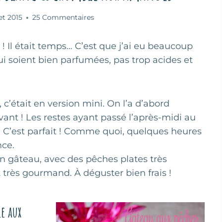
let 2015
25 Commentaires
! Il était temps… C’est que j’ai eu beaucoup
ui soient bien parfumées, pas trop acides et
 c’était en version mini. On l’a d’abord
vant ! Les restes ayant passé l’après-midi au
là… C’est parfait ! Comme quoi, quelques heures
nce.
on gâteau, avec des pêches plates très
 très gourmand. À déguster bien frais !
e aux