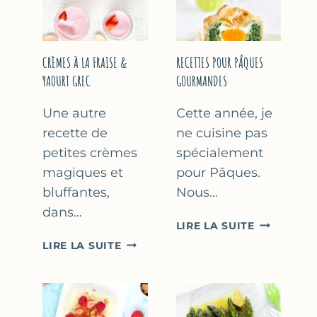
FÊTE
DES
MÈRES
ET
CRÈMES À LA FRAISE &
RECETTES POUR PÂQUES
DES
YAOURT GREC
GOURMANDES
PÈRES
Une autre
Cette année, je
recette de
ne cuisine pas
petites crèmes
spécialement
magiques et
pour Pâques.
bluffantes,
Nous…
dans…
RECETTES
LIRE LA SUITE
POUR
CRÈMES
LIRE LA SUITE
PÂQUES
À
GOURMAN
LA
FRAISE
&