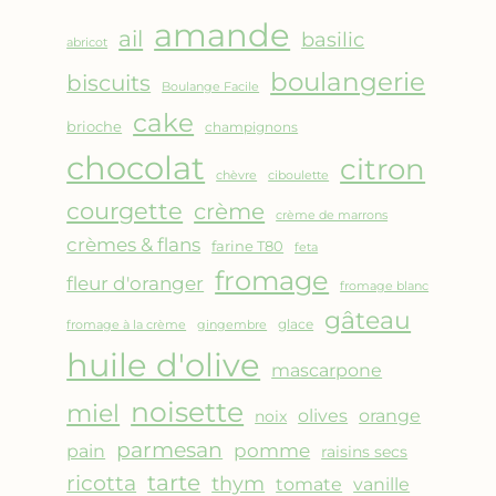
AMANDES
amande
&
ail
basilic
abricot
FRUITS
boulangerie
biscuits
ROUGES
Boulange Facile
cake
brioche
champignons
chocolat
citron
chèvre
ciboulette
courgette
crème
crème de marrons
crèmes & flans
farine T80
feta
fromage
fleur d'oranger
fromage blanc
gâteau
glace
fromage à la crème
gingembre
huile d'olive
mascarpone
noisette
miel
olives
orange
noix
parmesan
pomme
pain
raisins secs
ricotta
tarte
thym
vanille
tomate