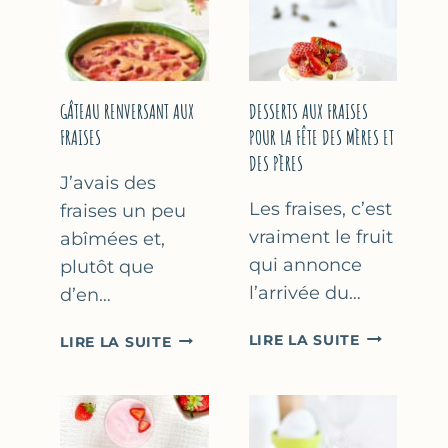
GÂTEAU RENVERSANT AUX
DESSERTS AUX FRAISES
FRAISES
POUR LA FÊTE DES MÈRES ET
DES PÈRES
J’avais des
Les fraises, c’est
fraises un peu
vraiment le fruit
abîmées et,
qui annonce
plutôt que
l’arrivée du…
d’en…
DESSERTS
GÂTEAU
LIRE LA SUITE
LIRE LA SUITE
AUX
RENVERSANT
FRAISES
AUX
POUR
FRAISES
LA