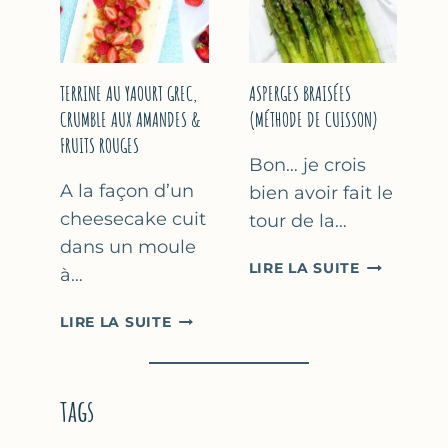
YAOURT
GREC
TERRINE AU YAOURT GREC,
ASPERGES BRAISÉES
CRUMBLE AUX AMANDES &
(MÉTHODE DE CUISSON)
FRUITS ROUGES
Bon… je crois
A la façon d’un
bien avoir fait le
cheesecake cuit
tour de la…
dans un moule
ASPERGES
LIRE LA SUITE
à…
BRAISÉES
(MÉTHODE
TERRINE
LIRE LA SUITE
DE
AU
CUISSON)
YAOURT
GREC,
tags
CRUMBLE
AUX