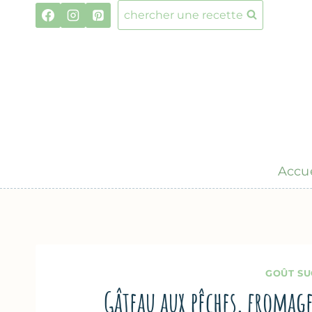
Aller
chercher une recette
au
contenu
Accue
GOÛT SU
Gâteau aux pêches, froma