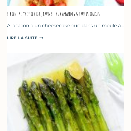
TERRINE AU YAOURT GREC, CRUMBLE AUX AMANDES & FRUITS ROUGES
A la façon d’un cheesecake cuit dans un moule à…
TERRINE
LIRE LA SUITE
AU
YAOURT
GREC,
CRUMBLE
AUX
AMANDES
&
FRUITS
ROUGES