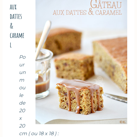
aux
dattes
&
carame
l
Po
ur
un
m
ou
le
de
20
x
20
cm ( ou 18 x 18 ) :