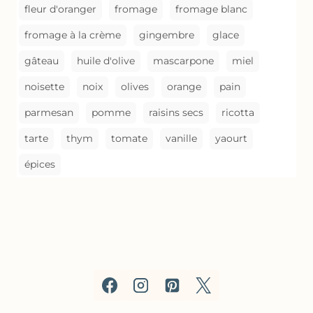
fleur d'oranger
fromage
fromage blanc
fromage à la crème
gingembre
glace
gâteau
huile d'olive
mascarpone
miel
noisette
noix
olives
orange
pain
parmesan
pomme
raisins secs
ricotta
tarte
thym
tomate
vanille
yaourt
épices