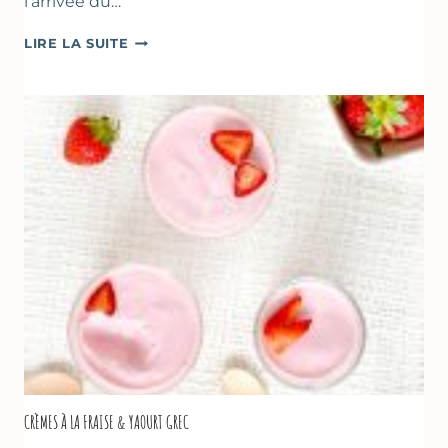
l’arrivée du…
DESSERTS
LIRE LA SUITE
AUX
FRAISES
POUR
LA
FÊTE
DES
MÈRES
ET
DES
PÈRES
CRÈMES À LA FRAISE & YAOURT GREC