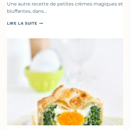
Une autre recette de petites crèmes magiques et
bluffantes, dans…
CRÈMES
LIRE LA SUITE
À
LA
FRAISE
&
YAOURT
GREC