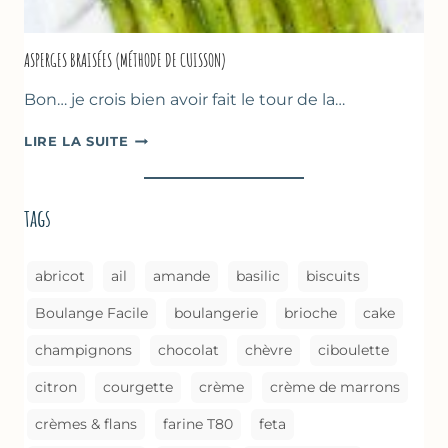
ASPERGES BRAISÉES (MÉTHODE DE CUISSON)
Bon… je crois bien avoir fait le tour de la…
ASPERGES
LIRE LA SUITE
BRAISÉES
(MÉTHODE
DE
tags
CUISSON)
abricot
ail
amande
basilic
biscuits
Boulange Facile
boulangerie
brioche
cake
champignons
chocolat
chèvre
ciboulette
citron
courgette
crème
crème de marrons
crèmes & flans
farine T80
feta