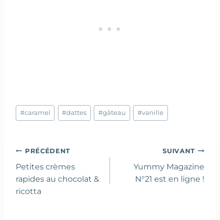
Étiquettes
#
caramel
#
dattes
#
gâteau
#
vanille
de
la
publication :
Navigation
PRÉCÉDENT
SUIVANT
de
Petites crèmes
Yummy Magazine
l’article
rapides au chocolat &
N°21 est en ligne !
ricotta