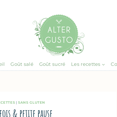
il
Goût salé
Goût sucré
Les recettes
Co
ECETTES
|
SANS GLUTEN
eois & petite pause