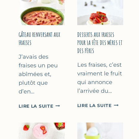
GÂTEAU RENVERSANT AUX
DESSERTS AUX FRAISES
FRAISES
POUR LA FÊTE DES MÈRES ET
DES PÈRES
J’avais des
Les fraises, c’est
fraises un peu
vraiment le fruit
abîmées et,
qui annonce
plutôt que
l’arrivée du…
d’en…
DESSERTS
GÂTEAU
LIRE LA SUITE
LIRE LA SUITE
AUX
RENVERSANT
FRAISES
AUX
POUR
FRAISES
LA