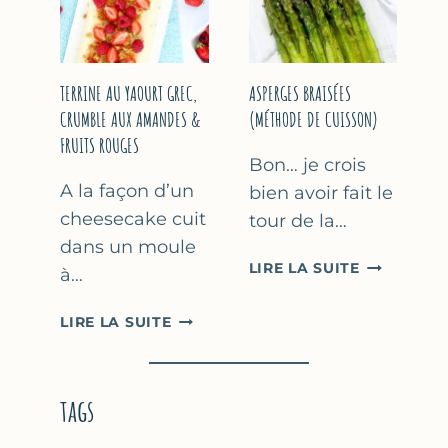
YAOURT
GREC
TERRINE AU YAOURT GREC,
ASPERGES BRAISÉES
CRUMBLE AUX AMANDES &
(MÉTHODE DE CUISSON)
FRUITS ROUGES
Bon… je crois
A la façon d’un
bien avoir fait le
cheesecake cuit
tour de la…
dans un moule
ASPERGES
LIRE LA SUITE
à…
BRAISÉES
(MÉTHODE
TERRINE
LIRE LA SUITE
DE
AU
CUISSON)
YAOURT
GREC,
tags
CRUMBLE
AUX