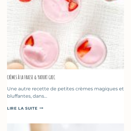
DES
MÈRES
ET
DES
PÈRES
CRÈMES À LA FRAISE & YAOURT GREC
Une autre recette de petites crèmes magiques et
bluffantes, dans…
CRÈMES
LIRE LA SUITE
À
LA
FRAISE
&