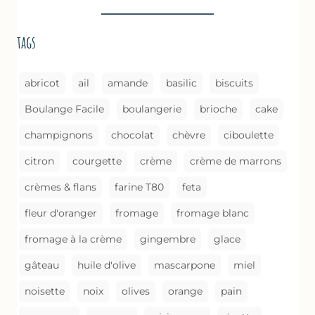
(MÉTHODE
DE
tags
CUISSON)
abricot
ail
amande
basilic
biscuits
Boulange Facile
boulangerie
brioche
cake
champignons
chocolat
chèvre
ciboulette
citron
courgette
crème
crème de marrons
crèmes & flans
farine T80
feta
fleur d'oranger
fromage
fromage blanc
fromage à la crème
gingembre
glace
gâteau
huile d'olive
mascarpone
miel
noisette
noix
olives
orange
pain