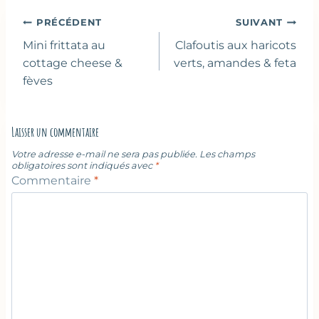
Navigation
PRÉCÉDENT
SUIVANT
de
Mini frittata au
Clafoutis aux haricots
l’article
cottage cheese &
verts, amandes & feta
fèves
Laisser un commentaire
Votre adresse e-mail ne sera pas publiée.
Les champs
obligatoires sont indiqués avec
*
Commentaire
*