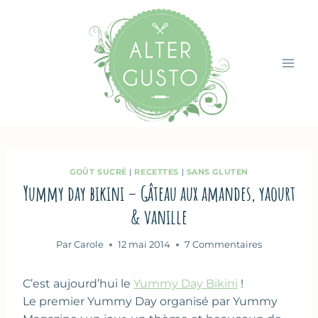
Aller
au
contenu
GOÛT SUCRÉ
|
RECETTES
|
SANS GLUTEN
Yummy day bikini – Gâteau aux amandes, yaourt
& vanille
Par
Carole
12 mai 2014
7 Commentaires
C’est aujourd’hui le
Yummy Day Bikini
!
Le premier Yummy Day organisé par Yummy