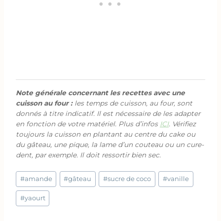
Note générale concernant les recettes avec une
cuisson au four :
les temps de cuisson, au four, sont
donnés à titre indicatif. Il est nécessaire de les adapter
en fonction de votre matériel. Plus d’infos
ICI
. Vérifiez
toujours la cuisson en plantant au centre du cake ou
du gâteau, une pique, la lame d’un couteau ou un cure-
dent, par exemple. Il doit ressortir bien sec.
Étiquettes
#
amande
#
gâteau
#
sucre de coco
#
vanille
de
la
#
yaourt
publication :