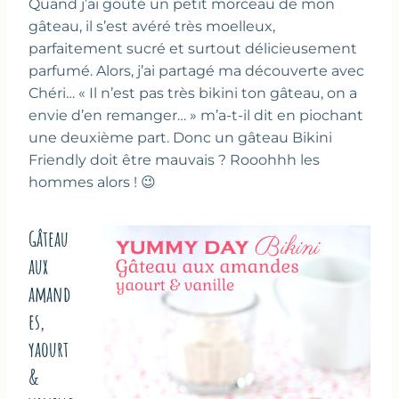
Quand j’ai goûté un petit morceau de mon
gâteau, il s’est avéré très moelleux,
parfaitement sucré et surtout délicieusement
parfumé. Alors, j’ai partagé ma découverte avec
Chéri… « Il n’est pas très bikini ton gâteau, on a
envie d’en remanger… » m’a-t-il dit en piochant
une deuxième part. Donc un gâteau Bikini
Friendly doit être mauvais ? Rooohhh les
hommes alors ! 😉
Gâteau
aux
amand
es,
yaourt
&