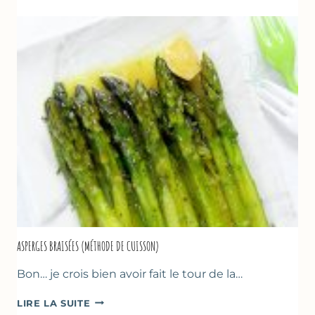
YAOURT
GREC,
CRUMBLE
AUX
AMANDES
&
FRUITS
ROUGES
ASPERGES BRAISÉES (MÉTHODE DE CUISSON)
Bon… je crois bien avoir fait le tour de la…
ASPERGES
LIRE LA SUITE
BRAISÉES