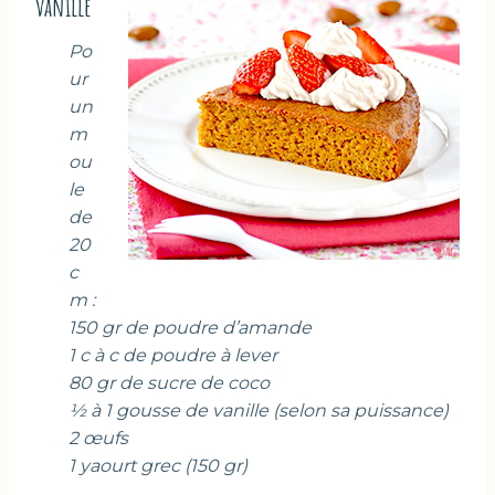
vanille
Po
ur
un
m
ou
le
de
20
c
m :
150 gr de poudre d’amande
1 c à c de poudre à lever
80 gr de sucre de coco
½ à 1 gousse de vanille (selon sa puissance)
2 œufs
1 yaourt grec (150 gr)