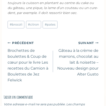
toujours la cuisson en plantant au centre du cake ou
du gâteau, une pique, la lame d’un couteau ou un cure-
dent, par exemple. Il doit ressortir bien sec.
Étiquettes
#
brocoli
#
citron
#
pates
de
la
publication :
Navigation
PRÉCÉDENT
SUIVANT
de
Brochettes de
Gâteau à la crème de
l’article
boulettes & Coup de
marrons, chocolat au
cœur pour le livre Les
lait & noisette –
recettes du Camion à
Nouveau design pour
Boulettes de Jez
Alter Gusto
Felwick
Laisser un commentaire
Votre adresse e-mail ne sera pas publiée.
Les champs