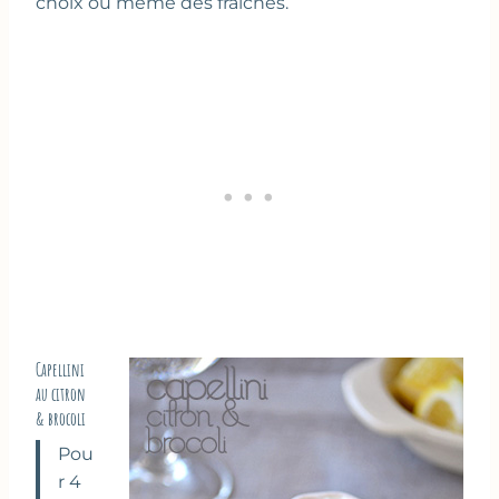
choix ou même des fraîches.
Capellini
au citron
& brocoli
Pou
r 4