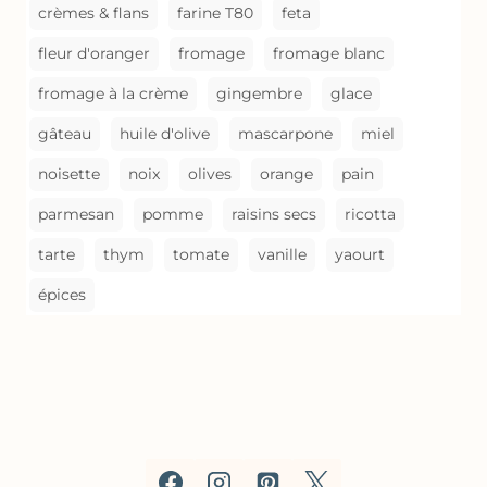
crèmes & flans
farine T80
feta
fleur d'oranger
fromage
fromage blanc
fromage à la crème
gingembre
glace
gâteau
huile d'olive
mascarpone
miel
noisette
noix
olives
orange
pain
parmesan
pomme
raisins secs
ricotta
tarte
thym
tomate
vanille
yaourt
épices