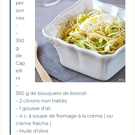
per
son
nes
:
–
350
g
de
Cap
elli
ni
–
350 g de bouquets de brocoli
– 2 citrons non traités
– 1 gousse d’ail
– 4 c. à soupe de fromage à la crème ( ou
crème fraîche )
– Huile d’olive