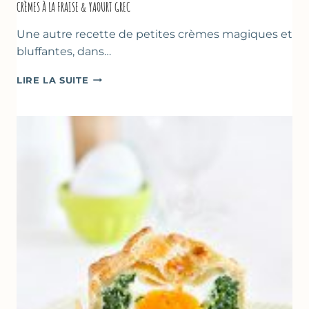
CRÈMES À LA FRAISE & YAOURT GREC
Une autre recette de petites crèmes magiques et
bluffantes, dans…
CRÈMES
LIRE LA SUITE
À
LA
FRAISE
&
YAOURT
GREC