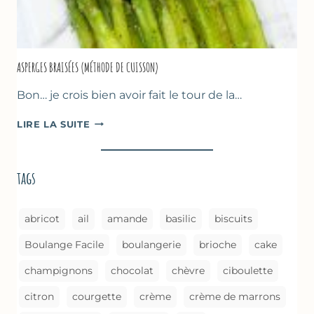
ASPERGES BRAISÉES (MÉTHODE DE CUISSON)
Bon… je crois bien avoir fait le tour de la…
ASPERGES
LIRE LA SUITE
BRAISÉES
(MÉTHODE
DE
tags
CUISSON)
abricot
ail
amande
basilic
biscuits
Boulange Facile
boulangerie
brioche
cake
champignons
chocolat
chèvre
ciboulette
citron
courgette
crème
crème de marrons