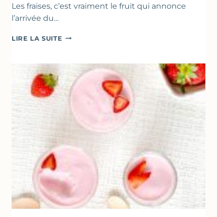
Les fraises, c’est vraiment le fruit qui annonce
l’arrivée du…
DESSERTS
LIRE LA SUITE
AUX
FRAISES
POUR
LA
FÊTE
DES
MÈRES
ET
DES
PÈRES