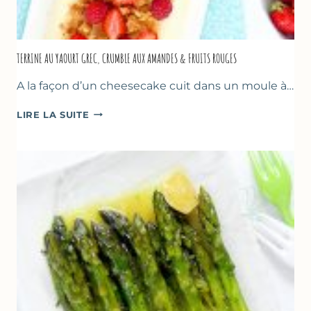
TERRINE AU YAOURT GREC, CRUMBLE AUX AMANDES & FRUITS ROUGES
A la façon d’un cheesecake cuit dans un moule à…
TERRINE
LIRE LA SUITE
AU
YAOURT
GREC,
CRUMBLE
AUX
AMANDES
&
FRUITS
ROUGES