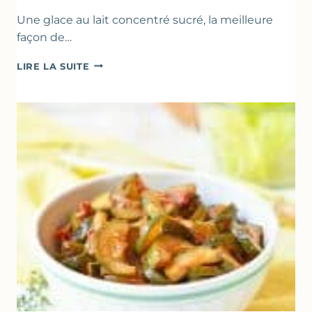
Une glace au lait concentré sucré, la meilleure
façon de…
GLACE
LIRE LA SUITE
VANILLE
&
FROMAGE
BLANC
(SANS
SORBETIÈRE)