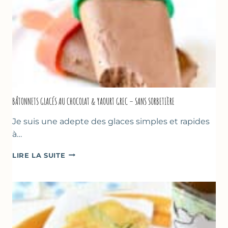
BÂTONNETS GLACÉS AU CHOCOLAT & YAOURT GREC – SANS SORBETIÈRE
Je suis une adepte des glaces simples et rapides
à…
BÂTONNETS
LIRE LA SUITE
GLACÉS
AU
CHOCOLAT
&
YAOURT
GREC
–