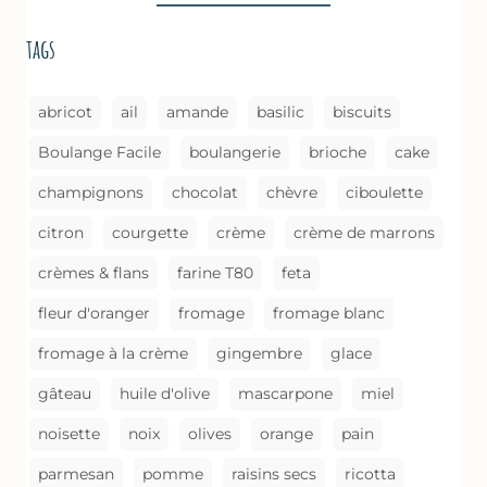
LA
BROUSSE
tags
COMME
UN
GRATIN
abricot
ail
amande
basilic
biscuits
Boulange Facile
boulangerie
brioche
cake
champignons
chocolat
chèvre
ciboulette
citron
courgette
crème
crème de marrons
crèmes & flans
farine T80
feta
fleur d'oranger
fromage
fromage blanc
fromage à la crème
gingembre
glace
gâteau
huile d'olive
mascarpone
miel
noisette
noix
olives
orange
pain
parmesan
pomme
raisins secs
ricotta