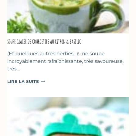
SOUPE GLACÉE DE COURGETTES AU CITRON & BASILIC
(Et quelques autres herbes…)Une soupe
incroyablement rafraîchissante, très savoureuse,
très…
SOUPE
LIRE LA SUITE
GLACÉE
DE
COURGETTES
AU
CITRON
&
BASILIC