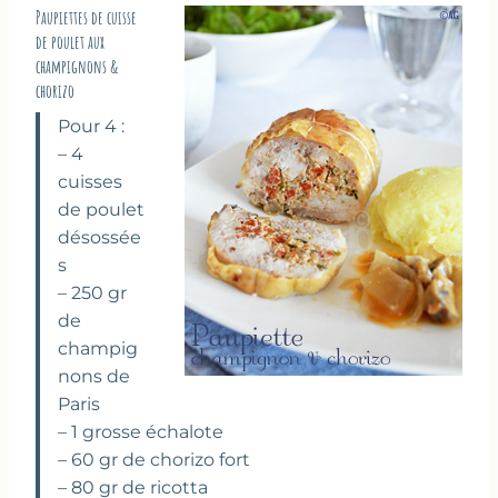
Paupiettes de cuisse
de poulet aux
champignons &
chorizo
Pour 4 :
– 4
cuisses
de poulet
désossée
s
– 250 gr
de
champig
nons de
Paris
– 1 grosse échalote
– 60 gr de chorizo fort
– 80 gr de ricotta