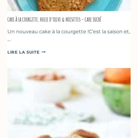
CAKE À LA COURGETTE, HUILE D’OLIVE & NOISETTES – CAKE SUCRÉ
Un nouveau cake à la courgette !C’est la saison et,
…
CAKE
LIRE LA SUITE
À
LA
COURGETTE,
HUILE
D’OLIVE
&
NOISETTES
–
CAKE
SUCRÉ