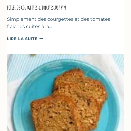
POÊLÉE DE COURGETTES & TOMATES AU THYM
Simplement des courgettes et des tomates
fraîches cuites à la…
POÊLÉE
LIRE LA SUITE
DE
COURGETTES
&
TOMATES
AU
THYM