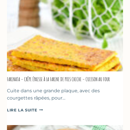
–
COMME
À
MARSEILLE
FARINATA – CRÊPE ÉPAISSE À LA FARINE DE POIS CHICHE – CUISSON AU FOUR
Cuite dans une grande plaque, avec des
courgettes râpées, pour…
FARINATA
LIRE LA SUITE
–
CRÊPE
ÉPAISSE