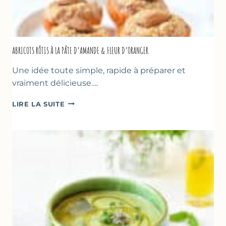
ABRICOTS RÔTIS À LA PÂTE D’AMANDE & FLEUR D’ORANGER
Une idée toute simple, rapide à préparer et
vraiment délicieuse….
ABRICOTS
LIRE LA SUITE
RÔTIS
À
LA
PÂTE
D’AMANDE
&
FLEUR
D’ORANGER