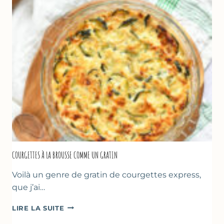
À
LA
FARINE
DE
POIS
CHICHE
–
CUISSON
AU
FOUR
COURGETTES À LA BROUSSE COMME UN GRATIN
Voilà un genre de gratin de courgettes express,
que j’ai…
COURGETTES
LIRE LA SUITE
À