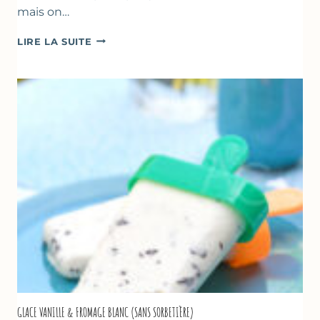
mais on…
COMME
LIRE LA SUITE
UN
TZATZIKI
À
LA
COURGETTE…
GLACE VANILLE & FROMAGE BLANC (SANS SORBETIÈRE)