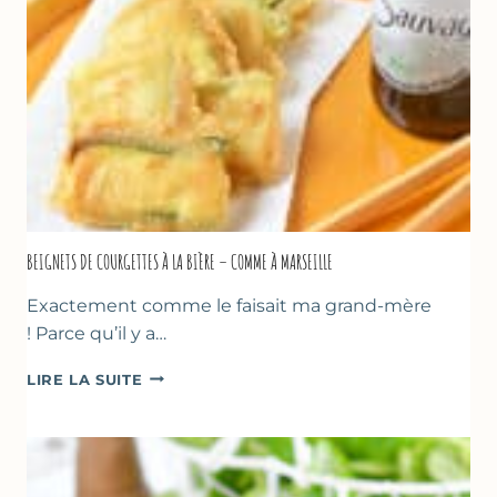
SANS
SORBETIÈRE
BEIGNETS DE COURGETTES À LA BIÈRE – COMME À MARSEILLE
Exactement comme le faisait ma grand-mère
! Parce qu’il y a…
BEIGNETS
LIRE LA SUITE
DE
COURGETTES
À
LA
BIÈRE