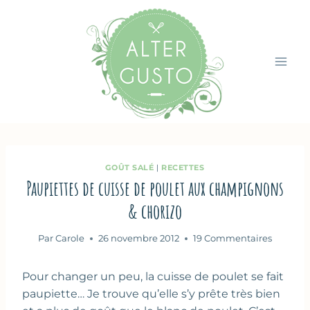
Aller
au
contenu
GOÛT SALÉ
|
RECETTES
Paupiettes de cuisse de poulet aux champignons
& chorizo
Par
Carole
26 novembre 2012
19 Commentaires
Pour changer un peu, la cuisse de poulet se fait
paupiette… Je trouve qu’elle s’y prête très bien