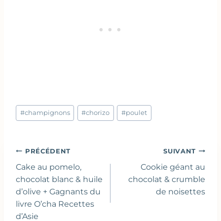
Étiquettes
#
champignons
#
chorizo
#
poulet
de
la
publication :
Navigation
PRÉCÉDENT
SUIVANT
de
Cake au pomelo,
Cookie géant au
l’article
chocolat blanc & huile
chocolat & crumble
d’olive + Gagnants du
de noisettes
livre O’cha Recettes
d’Asie