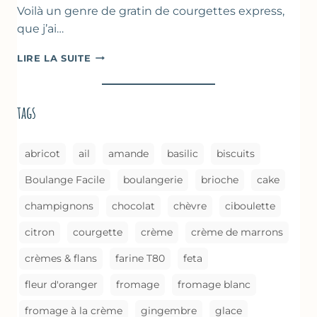
Voilà un genre de gratin de courgettes express,
que j’ai…
COURGETTES
LIRE LA SUITE
À
LA
BROUSSE
tags
COMME
UN
GRATIN
abricot
ail
amande
basilic
biscuits
Boulange Facile
boulangerie
brioche
cake
champignons
chocolat
chèvre
ciboulette
citron
courgette
crème
crème de marrons
crèmes & flans
farine T80
feta
fleur d'oranger
fromage
fromage blanc
fromage à la crème
gingembre
glace