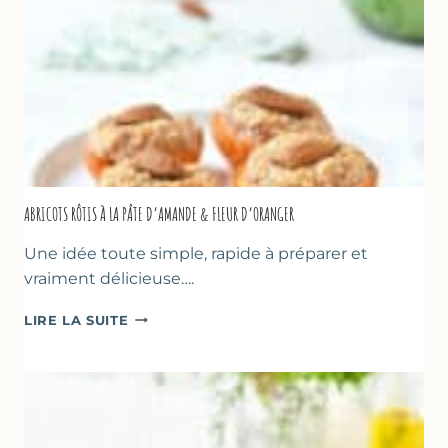
CAKE
SUCRÉ
ABRICOTS RÔTIS À LA PÂTE D’AMANDE & FLEUR D’ORANGER
Une idée toute simple, rapide à préparer et
vraiment délicieuse….
ABRICOTS
LIRE LA SUITE
RÔTIS
À
LA
PÂTE
D’AMANDE
&