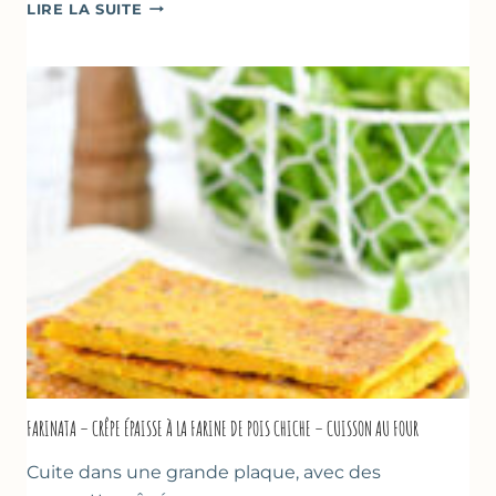
BEIGNETS
LIRE LA SUITE
DE
COURGETTES
À
LA
BIÈRE
–
COMME
À
MARSEILLE
FARINATA – CRÊPE ÉPAISSE À LA FARINE DE POIS CHICHE – CUISSON AU FOUR
Cuite dans une grande plaque, avec des