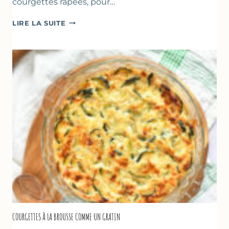
courgettes râpées, pour…
FARINATA
LIRE LA SUITE
–
CRÊPE
ÉPAISSE
À
LA
FARINE
DE
POIS
CHICHE
–
CUISSON
AU
FOUR
COURGETTES À LA BROUSSE COMME UN GRATIN