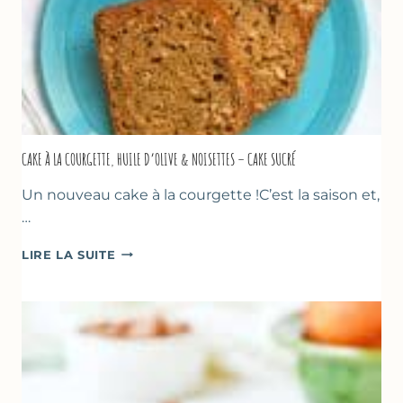
CAKE À LA COURGETTE, HUILE D’OLIVE & NOISETTES – CAKE SUCRÉ
Un nouveau cake à la courgette !C’est la saison et,
…
CAKE
LIRE LA SUITE
À
LA
COURGETTE,
HUILE
D’OLIVE
&
NOISETTES
–