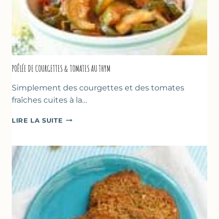
POÊLÉE DE COURGETTES & TOMATES AU THYM
Simplement des courgettes et des tomates
fraîches cuites à la…
POÊLÉE
LIRE LA SUITE
DE
COURGETTES
&
TOMATES
AU
THYM