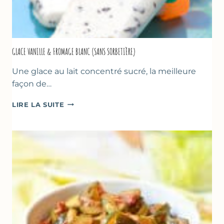
GLACE VANILLE & FROMAGE BLANC (SANS SORBETIÈRE)
Une glace au lait concentré sucré, la meilleure
façon de…
GLACE
LIRE LA SUITE
VANILLE
&
FROMAGE
BLANC
(SANS
SORBETIÈRE)