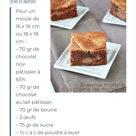
crème de marrons
Pour un
moule de
16 x 16 cm
ou 18 x 18
cm :
– 70 gr de
chocolat
noir
pâtissier à
65%
– 70 gr de
chocolat
au lait pâtissier
– 70 gr de beurre
– 2 œufs
– 75 gr de sucre
– ½ c à c de poudre à lever