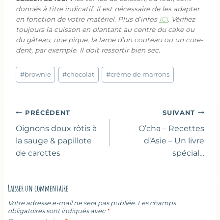
donnés à titre indicatif. Il est nécessaire de les adapter
en fonction de votre matériel. Plus d’infos
ICI
. Vérifiez
toujours la cuisson en plantant au centre du cake ou
du gâteau, une pique, la lame d’un couteau ou un cure-
dent, par exemple. Il doit ressortir bien sec.
Étiquettes
#
brownie
#
chocolat
#
crème de marrons
de
la
publication :
Navigation
PRÉCÉDENT
SUIVANT
de
Oignons doux rôtis à
O’cha – Recettes
l’article
la sauge & papillote
d’Asie – Un livre
de carottes
spécial…
Laisser un commentaire
Votre adresse e-mail ne sera pas publiée.
Les champs
obligatoires sont indiqués avec
*