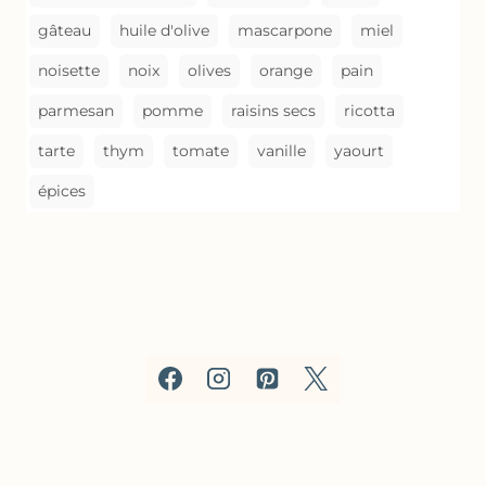
gâteau
huile d'olive
mascarpone
miel
noisette
noix
olives
orange
pain
parmesan
pomme
raisins secs
ricotta
tarte
thym
tomate
vanille
yaourt
épices