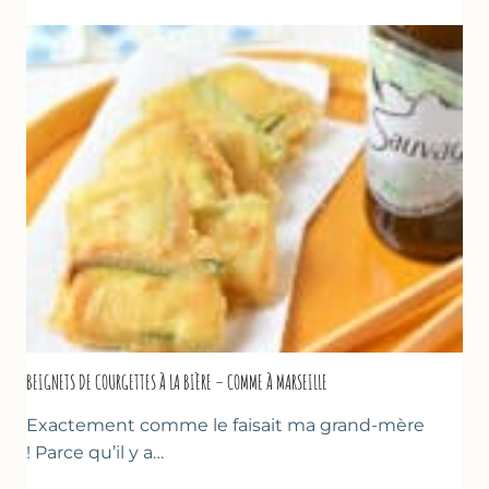
AU
CHOCOLAT
&
YAOURT
GREC
–
SANS
SORBETIÈRE
BEIGNETS DE COURGETTES À LA BIÈRE – COMME À MARSEILLE
Exactement comme le faisait ma grand-mère
! Parce qu’il y a…