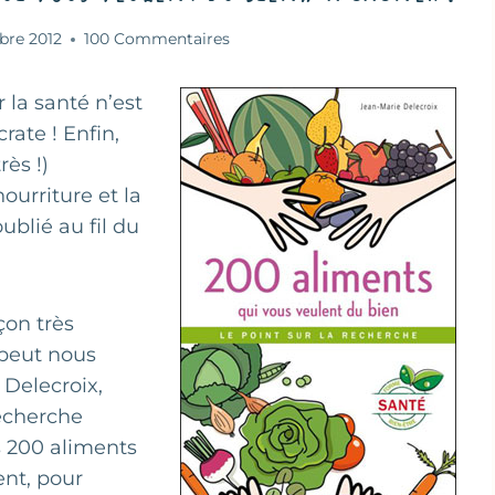
bre 2012
100 Commentaires
 la santé n’est
ate ! Enfin,
rès !)
nourriture et la
blié au fil du
çon très
 peut nous
 Delecroix,
recherche
s 200 aliments
ent, pour