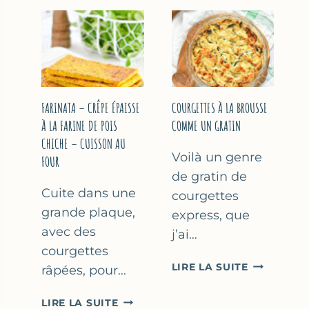
COURGETT
&
À
YAOURT
LA
GREC
BIÈRE
–
–
SANS
COMME
SORBETIÈRE
À
FARINATA – CRÊPE ÉPAISSE
COURGETTES À LA BROUSSE
MARSEILLE
À LA FARINE DE POIS
COMME UN GRATIN
CHICHE – CUISSON AU
Voilà un genre
FOUR
de gratin de
Cuite dans une
courgettes
grande plaque,
express, que
avec des
j’ai…
courgettes
COURGETT
LIRE LA SUITE
râpées, pour…
À
LA
FARINATA
LIRE LA SUITE