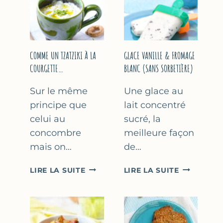
COMME UN TZATZIKI À LA
GLACE VANILLE & FROMAGE
COURGETTE…
BLANC (SANS SORBETIÈRE)
Sur le même
Une glace au
principe que
lait concentré
celui au
sucré, la
concombre
meilleure façon
mais on…
de…
COMME
GLACE
LIRE LA SUITE
LIRE LA SUITE
UN
VANILLE
TZATZIKI
&
À
FROMAGE
LA
BLANC