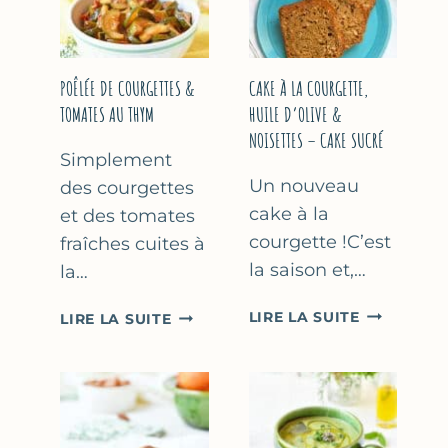
COURGETTE…
(SANS
SORBETIÈR
POÊLÉE DE COURGETTES &
CAKE À LA COURGETTE,
TOMATES AU THYM
HUILE D’OLIVE &
NOISETTES – CAKE SUCRÉ
Simplement
Un nouveau
des courgettes
cake à la
et des tomates
courgette !C’est
fraîches cuites à
la saison et,…
la…
CAKE
POÊLÉE
LIRE LA SUITE
LIRE LA SUITE
À
DE
LA
COURGETTES
COURGETT
&
HUILE
TOMATES
D’OLIVE
AU