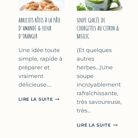
&
THYM
NOISETTES
–
ABRICOTS RÔTIS À LA PÂTE
SOUPE GLACÉE DE
CAKE
D’AMANDE & FLEUR
COURGETTES AU CITRON &
SUCRÉ
D’ORANGER
BASILIC
Une idée toute
(Et quelques
simple, rapide à
autres
préparer et
herbes…)Une
vraiment
soupe
délicieuse….
incroyablement
rafraîchissante,
ABRICOTS
LIRE LA SUITE
très savoureuse,
RÔTIS
très…
À
LA
SOUPE
LIRE LA SUITE
PÂTE
GLACÉE
D’AMANDE
DE