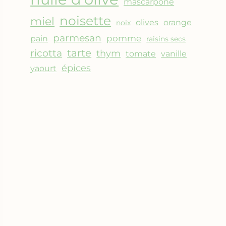
mascarpone
noisette
miel
olives
orange
noix
parmesan
pomme
pain
raisins secs
ricotta
tarte
thym
vanille
tomate
épices
yaourt