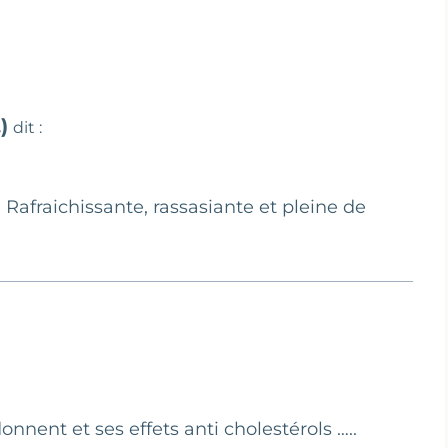
)
dit :
afraichissante, rassasiante et pleine de
donnent et ses effets anti cholestérols …..