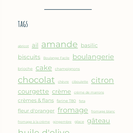
BROUSSE
–
COMME
CRÊPE
UN
ÉPAISSE
tags
GRATIN
À
LA
FARINE
amande
DE
ail
basilic
abricot
POIS
boulangerie
biscuits
CHICHE
Boulange Facile
–
cake
brioche
champignons
CUISSON
chocolat
AU
citron
chèvre
ciboulette
FOUR
courgette
crème
crème de marrons
crèmes & flans
farine T80
feta
fromage
fleur d'oranger
fromage blanc
gâteau
glace
fromage à la crème
gingembre
huile d'olive