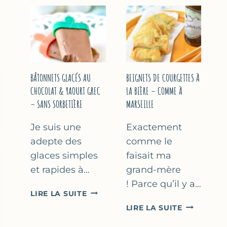
&
COURGETT
FLEUR
AU
D’ORANGER
CITRON
&
BASILIC
BÂTONNETS GLACÉS AU
BEIGNETS DE COURGETTES À
CHOCOLAT & YAOURT GREC
LA BIÈRE – COMME À
– SANS SORBETIÈRE
MARSEILLE
Je suis une
Exactement
adepte des
comme le
glaces simples
faisait ma
et rapides à…
grand-mère
! Parce qu’il y a…
BÂTONNETS
LIRE LA SUITE
GLACÉS
BEIGNETS
LIRE LA SUITE
AU
DE
CHOCOLAT