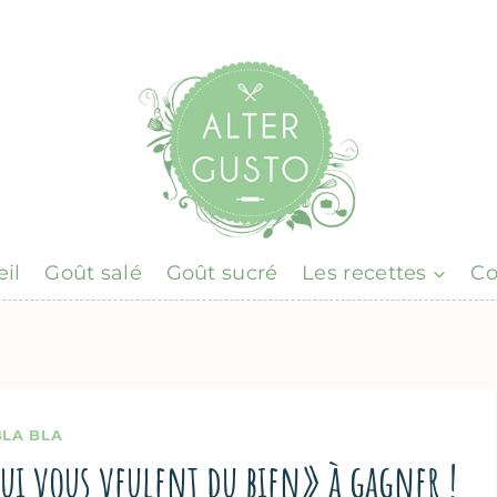
il
Goût salé
Goût sucré
Les recettes
Co
BLA BLA
qui vous veulent du bien» à gagner !