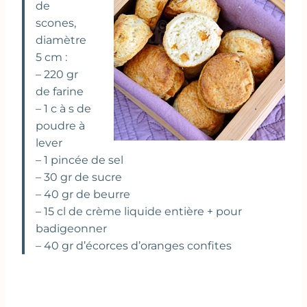
de
scones,
diamètre
5 cm :
– 220 gr
de farine
– 1 c à s de
poudre à
lever
– 1 pincée de sel
– 30 gr de sucre
– 40 gr de beurre
– 15 cl de crème liquide entière + pour
badigeonner
– 40 gr d’écorces d’oranges confites