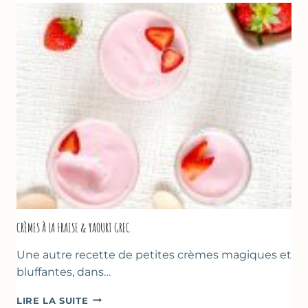
POUR
LA
FÊTE
DES
MÈRES
ET
DES
PÈRES
CRÈMES À LA FRAISE & YAOURT GREC
Une autre recette de petites crèmes magiques et
bluffantes, dans…
CRÈMES
LIRE LA SUITE