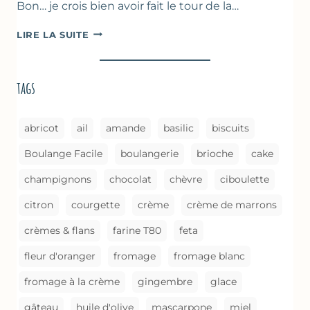
Bon… je crois bien avoir fait le tour de la…
ASPERGES
LIRE LA SUITE
BRAISÉES
(MÉTHODE
DE
tags
CUISSON)
abricot
ail
amande
basilic
biscuits
Boulange Facile
boulangerie
brioche
cake
champignons
chocolat
chèvre
ciboulette
citron
courgette
crème
crème de marrons
crèmes & flans
farine T80
feta
fleur d'oranger
fromage
fromage blanc
fromage à la crème
gingembre
glace
gâteau
huile d'olive
mascarpone
miel