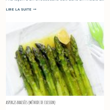
TERRINE
LIRE LA SUITE
AU
YAOURT
GREC,
CRUMBLE
AUX
AMANDES
&
FRUITS
ROUGES
ASPERGES BRAISÉES (MÉTHODE DE CUISSON)