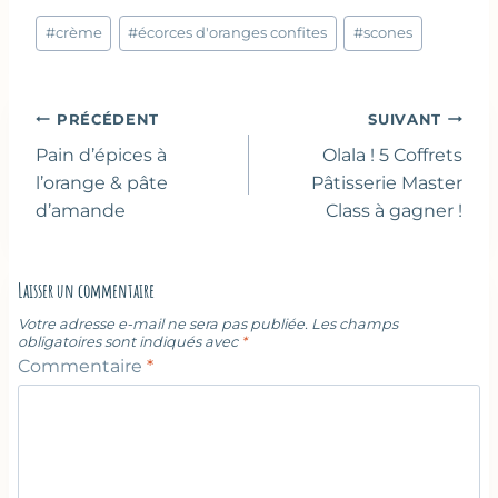
Étiquettes
#
crème
#
écorces d'oranges confites
#
scones
de
la
publication :
Navigation
PRÉCÉDENT
SUIVANT
de
Pain d’épices à
Olala ! 5 Coffrets
l’article
l’orange & pâte
Pâtisserie Master
d’amande
Class à gagner !
Laisser un commentaire
Votre adresse e-mail ne sera pas publiée.
Les champs
obligatoires sont indiqués avec
*
Commentaire
*