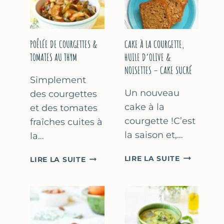
COURGETTE…
(SANS
SORBETIÈR
POÊLÉE DE COURGETTES &
CAKE À LA COURGETTE,
TOMATES AU THYM
HUILE D’OLIVE &
NOISETTES – CAKE SUCRÉ
Simplement
Un nouveau
des courgettes
cake à la
et des tomates
courgette !C’est
fraîches cuites à
la saison et,…
la…
CAKE
POÊLÉE
LIRE LA SUITE
LIRE LA SUITE
À
DE
LA
COURGETTES
COURGETT
&
HUILE
TOMATES
D’OLIVE
AU