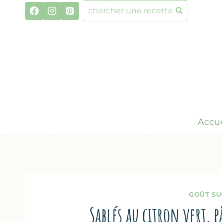
Aller
chercher une recette
au
contenu
Accue
GOÛT SU
Sablés au citron vert,