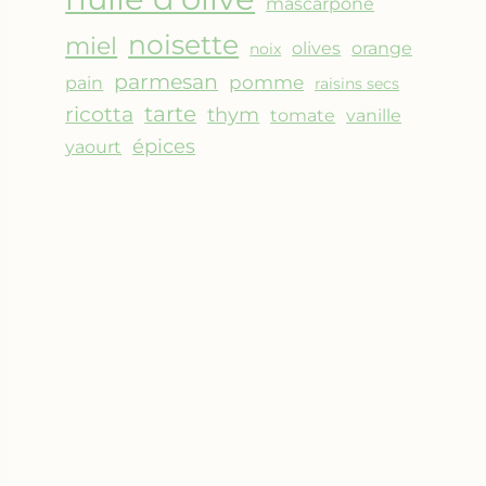
mascarpone
noisette
miel
olives
orange
noix
parmesan
pomme
pain
raisins secs
ricotta
tarte
thym
vanille
tomate
épices
yaourt