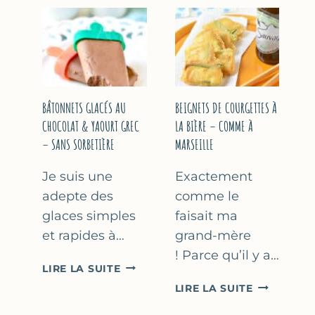
&
COURGETT
FLEUR
AU
D’ORANGER
CITRON
&
BASILIC
BÂTONNETS GLACÉS AU
BEIGNETS DE COURGETTES À
CHOCOLAT & YAOURT GREC
LA BIÈRE – COMME À
– SANS SORBETIÈRE
MARSEILLE
Je suis une
Exactement
adepte des
comme le
glaces simples
faisait ma
et rapides à…
grand-mère
! Parce qu’il y a…
BÂTONNETS
LIRE LA SUITE
GLACÉS
BEIGNETS
LIRE LA SUITE
AU
DE
CHOCOLAT