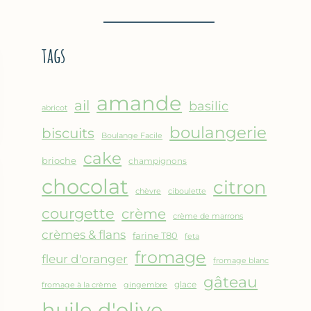
BROUSSE
–
COMME
CRÊPE
UN
ÉPAISSE
tags
GRATIN
À
LA
FARINE
amande
DE
ail
basilic
abricot
POIS
boulangerie
biscuits
CHICHE
Boulange Facile
–
cake
brioche
champignons
CUISSON
chocolat
AU
citron
chèvre
ciboulette
FOUR
courgette
crème
crème de marrons
crèmes & flans
farine T80
feta
fromage
fleur d'oranger
fromage blanc
gâteau
glace
fromage à la crème
gingembre
huile d'olive