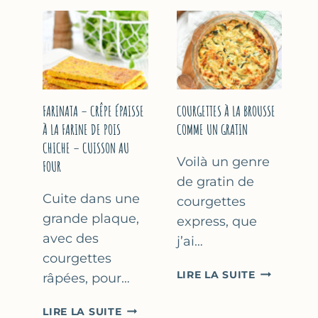
COURGETT
&
À
YAOURT
LA
GREC
BIÈRE
–
–
SANS
COMME
SORBETIÈRE
À
FARINATA – CRÊPE ÉPAISSE
COURGETTES À LA BROUSSE
MARSEILLE
À LA FARINE DE POIS
COMME UN GRATIN
CHICHE – CUISSON AU
Voilà un genre
FOUR
de gratin de
Cuite dans une
courgettes
grande plaque,
express, que
avec des
j’ai…
courgettes
COURGETT
LIRE LA SUITE
râpées, pour…
À
LA
FARINATA
LIRE LA SUITE