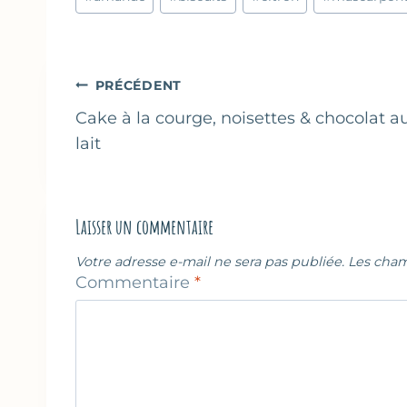
de
la
publication :
Navigation
PRÉCÉDENT
de
Cake à la courge, noisettes & chocolat a
lait
l’article
Laisser un commentaire
Votre adresse e-mail ne sera pas publiée.
Les cham
Commentaire
*