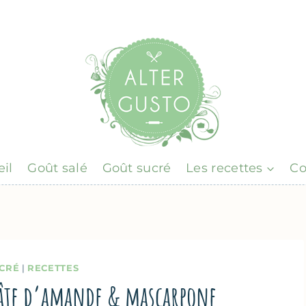
il
Goût salé
Goût sucré
Les recettes
Co
CRÉ
|
RECETTES
 pâte d’amande & mascarpone