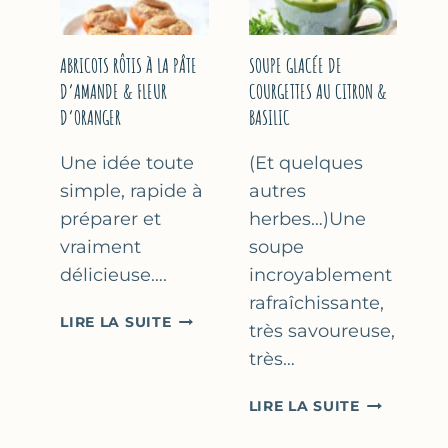
&
THYM
NOISETTES
–
ABRICOTS RÔTIS À LA PÂTE
SOUPE GLACÉE DE
CAKE
D’AMANDE & FLEUR
COURGETTES AU CITRON &
SUCRÉ
D’ORANGER
BASILIC
Une idée toute
(Et quelques
simple, rapide à
autres
préparer et
herbes…)Une
vraiment
soupe
délicieuse….
incroyablement
rafraîchissante,
ABRICOTS
LIRE LA SUITE
très savoureuse,
RÔTIS
très…
À
LA
SOUPE
LIRE LA SUITE
PÂTE
GLACÉE
D’AMANDE
DE