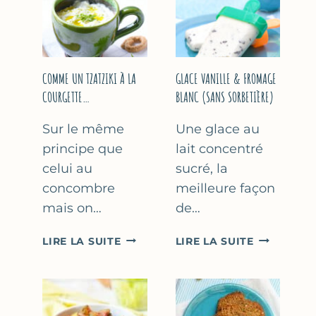
COMME UN TZATZIKI À LA
GLACE VANILLE & FROMAGE
COURGETTE…
BLANC (SANS SORBETIÈRE)
Sur le même
Une glace au
principe que
lait concentré
celui au
sucré, la
concombre
meilleure façon
mais on…
de…
COMME
GLACE
LIRE LA SUITE
LIRE LA SUITE
UN
VANILLE
TZATZIKI
&
À
FROMAGE
LA
BLANC