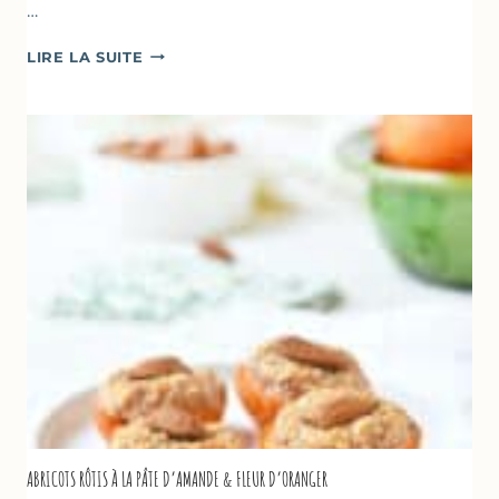
…
CAKE
LIRE LA SUITE
À
LA
COURGETTE,
HUILE
D’OLIVE
&
NOISETTES
–
CAKE
SUCRÉ
ABRICOTS RÔTIS À LA PÂTE D’AMANDE & FLEUR D’ORANGER