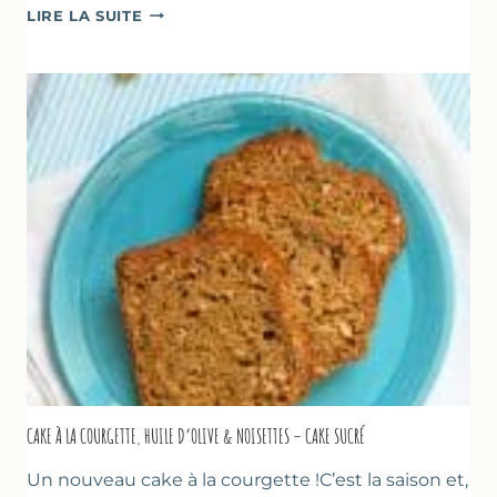
POÊLÉE
LIRE LA SUITE
DE
COURGETTES
&
TOMATES
AU
THYM
CAKE À LA COURGETTE, HUILE D’OLIVE & NOISETTES – CAKE SUCRÉ
Un nouveau cake à la courgette !C’est la saison et,