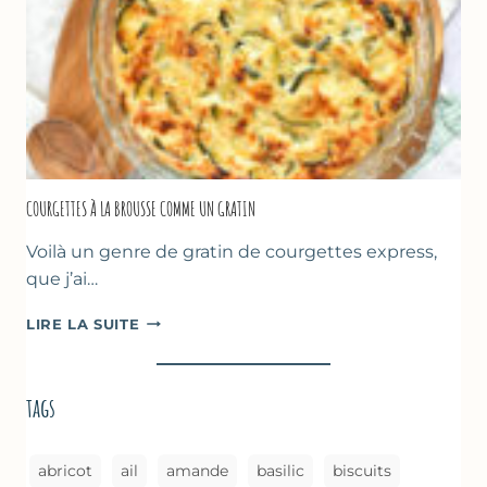
–
CUISSON
AU
FOUR
COURGETTES À LA BROUSSE COMME UN GRATIN
Voilà un genre de gratin de courgettes express,
que j’ai…
COURGETTES
LIRE LA SUITE
À
LA
BROUSSE
tags
COMME
UN
GRATIN
abricot
ail
amande
basilic
biscuits