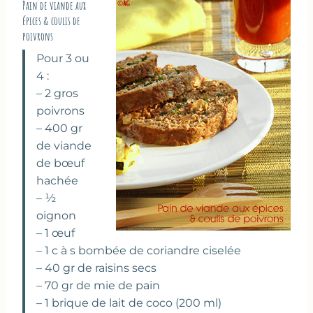
Pain de viande aux
épices & coulis de
poivrons
Pour 3 ou
4 :
– 2 gros
poivrons
– 400 gr
de viande
de bœuf
hachée
– ½
oignon
– 1 œuf
– 1 c à s bombée de coriandre ciselée
– 40 gr de raisins secs
– 70 gr de mie de pain
– 1 brique de lait de coco (200 ml)