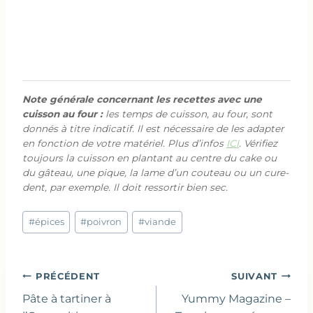
Note générale concernant les recettes avec une
cuisson au four :
les temps de cuisson, au four, sont
donnés à titre indicatif. Il est nécessaire de les adapter
en fonction de votre matériel. Plus d’infos
ICI
. Vérifiez
toujours la cuisson en plantant au centre du cake ou
du gâteau, une pique, la lame d’un couteau ou un cure-
dent, par exemple. Il doit ressortir bien sec.
Étiquettes
#
épices
#
poivron
#
viande
de
la
publication :
Navigation
PRÉCÉDENT
SUIVANT
de
Pâte à tartiner à
Yummy Magazine –