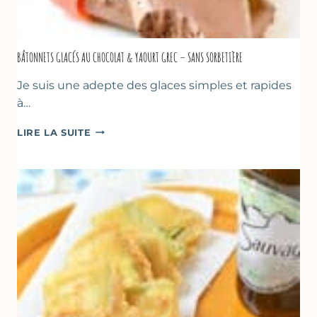
BÂTONNETS GLACÉS AU CHOCOLAT & YAOURT GREC – SANS SORBETIÈRE
Je suis une adepte des glaces simples et rapides
à…
BÂTONNETS
LIRE LA SUITE
GLACÉS
AU
CHOCOLAT
&
YAOURT
GREC
–
SANS
SORBETIÈRE