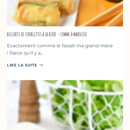
BEIGNETS DE COURGETTES À LA BIÈRE – COMME À MARSEILLE
Exactement comme le faisait ma grand-mère
! Parce qu’il y a…
BEIGNETS
LIRE LA SUITE
DE
COURGETTES
À
LA
BIÈRE
–
COMME
À
MARSEILLE