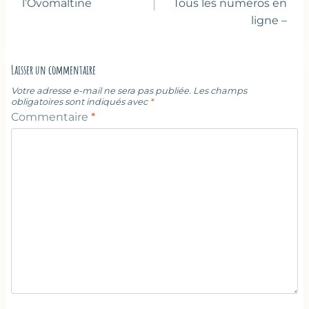
l’article
l’Ovomaltine
Tous les numéros en
ligne –
Laisser un commentaire
Votre adresse e-mail ne sera pas publiée.
Les champs
obligatoires sont indiqués avec
*
Commentaire
*