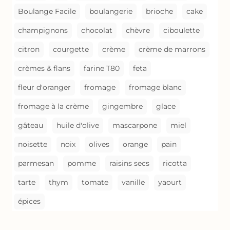
Boulange Facile
boulangerie
brioche
cake
champignons
chocolat
chèvre
ciboulette
citron
courgette
crème
crème de marrons
crèmes & flans
farine T80
feta
fleur d'oranger
fromage
fromage blanc
fromage à la crème
gingembre
glace
gâteau
huile d'olive
mascarpone
miel
noisette
noix
olives
orange
pain
parmesan
pomme
raisins secs
ricotta
tarte
thym
tomate
vanille
yaourt
épices