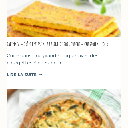
FARINATA – CRÊPE ÉPAISSE À LA FARINE DE POIS CHICHE – CUISSON AU FOUR
Cuite dans une grande plaque, avec des
courgettes râpées, pour…
FARINATA
LIRE LA SUITE
–
CRÊPE
ÉPAISSE
À
LA
FARINE
DE
POIS
CHICHE