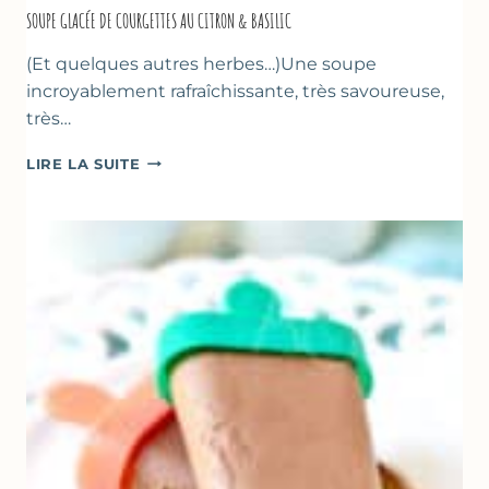
SOUPE GLACÉE DE COURGETTES AU CITRON & BASILIC
(Et quelques autres herbes…)Une soupe
incroyablement rafraîchissante, très savoureuse,
très…
SOUPE
LIRE LA SUITE
GLACÉE
DE
COURGETTES
AU
CITRON
&
BASILIC