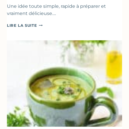
Une idée toute simple, rapide à préparer et
vraiment délicieuse….
ABRICOTS
LIRE LA SUITE
RÔTIS
À
LA
PÂTE
D’AMANDE
&
FLEUR
D’ORANGER