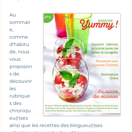
Au
sommair
e,
comme
d’habitu
de, nous
vous
proposon
s de
découvrir
les
rubrique
s des
chroniqu
eu(r)ses
ainsi que les recettes des blogueu(r)ses