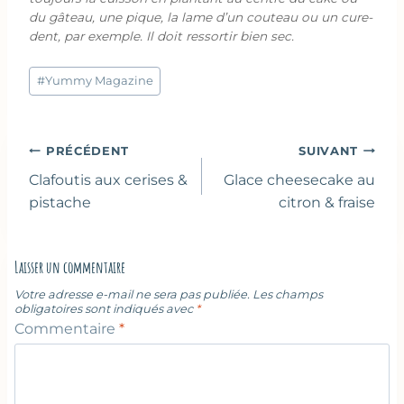
du gâteau, une pique, la lame d’un couteau ou un cure-
dent, par exemple. Il doit ressortir bien sec.
Étiquettes
#
Yummy Magazine
de
la
publication :
Navigation
PRÉCÉDENT
SUIVANT
de
Clafoutis aux cerises &
Glace cheesecake au
l’article
pistache
citron & fraise
Laisser un commentaire
Votre adresse e-mail ne sera pas publiée.
Les champs
obligatoires sont indiqués avec
*
Commentaire
*