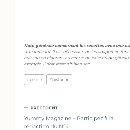
Note générale concernant les recettes avec une cui
titre indicatif. Il est nécessaire de les adapter en fon
cuisson en plantant au centre du cake ou du gâteau,
exemple. Il doit ressortir bien sec.
Étiquettes
#
cerise
#
pistache
de
la
publication :
Navigation
PRÉCÉDENT
de
Yummy Magazine – Participez à la
rédaction du N°4 !