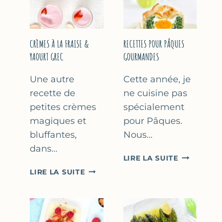
FÊTE
DES
MÈRES
ET
CRÈMES À LA FRAISE &
RECETTES POUR PÂQUES
DES
YAOURT GREC
GOURMANDES
PÈRES
Une autre
Cette année, je
recette de
ne cuisine pas
petites crèmes
spécialement
magiques et
pour Pâques.
bluffantes,
Nous…
dans…
RECETTES
LIRE LA SUITE
POUR
CRÈMES
LIRE LA SUITE
PÂQUES
À
GOURMAN
LA
FRAISE
&