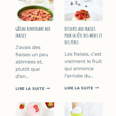
GÂTEAU RENVERSANT AUX
DESSERTS AUX FRAISES
FRAISES
POUR LA FÊTE DES MÈRES ET
DES PÈRES
J’avais des
Les fraises, c’est
fraises un peu
vraiment le fruit
abîmées et,
qui annonce
plutôt que
l’arrivée du…
d’en…
DESSERTS
GÂTEAU
LIRE LA SUITE
LIRE LA SUITE
AUX
RENVERSANT
FRAISES
AUX
POUR
FRAISES
LA