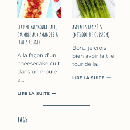
YAOURT
GREC
TERRINE AU YAOURT GREC,
ASPERGES BRAISÉES
CRUMBLE AUX AMANDES &
(MÉTHODE DE CUISSON)
FRUITS ROUGES
Bon… je crois
A la façon d’un
bien avoir fait le
cheesecake cuit
tour de la…
dans un moule
ASPERGES
LIRE LA SUITE
à…
BRAISÉES
(MÉTHODE
TERRINE
LIRE LA SUITE
DE
AU
CUISSON)
YAOURT
GREC,
tags
CRUMBLE
AUX