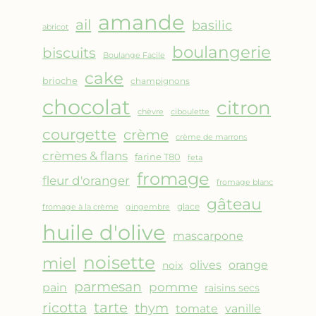
AMANDES
amande
&
ail
basilic
abricot
FRUITS
boulangerie
biscuits
ROUGES
Boulange Facile
cake
brioche
champignons
chocolat
citron
chèvre
ciboulette
courgette
crème
crème de marrons
crèmes & flans
farine T80
feta
fromage
fleur d'oranger
fromage blanc
gâteau
glace
fromage à la crème
gingembre
huile d'olive
mascarpone
noisette
miel
olives
orange
noix
parmesan
pomme
pain
raisins secs
ricotta
tarte
thym
vanille
tomate