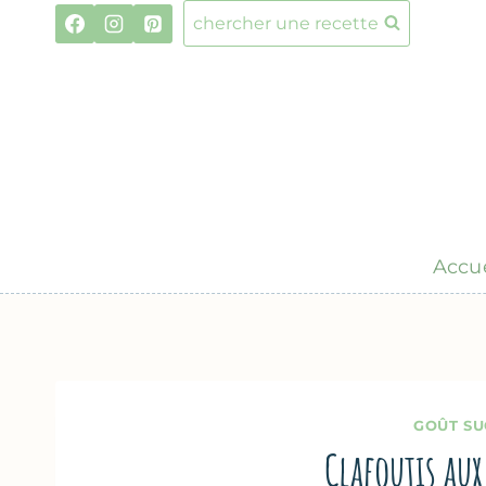
Aller
chercher une recette
au
contenu
Accue
GOÛT SU
Clafoutis aux