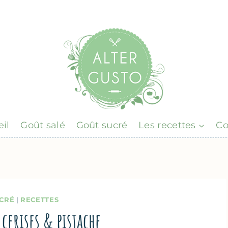
il
Goût salé
Goût sucré
Les recettes
Co
CRÉ
|
RECETTES
 cerises & pistache