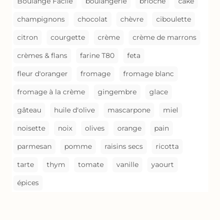
Boulange Facile
boulangerie
brioche
cake
champignons
chocolat
chèvre
ciboulette
citron
courgette
crème
crème de marrons
crèmes & flans
farine T80
feta
fleur d'oranger
fromage
fromage blanc
fromage à la crème
gingembre
glace
gâteau
huile d'olive
mascarpone
miel
noisette
noix
olives
orange
pain
parmesan
pomme
raisins secs
ricotta
tarte
thym
tomate
vanille
yaourt
épices