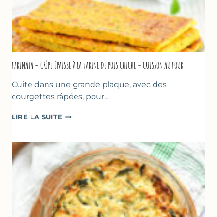
FARINATA – CRÊPE ÉPAISSE À LA FARINE DE POIS CHICHE – CUISSON AU FOUR
Cuite dans une grande plaque, avec des
courgettes râpées, pour…
FARINATA
LIRE LA SUITE
–
CRÊPE
ÉPAISSE
À
LA
FARINE
DE
POIS
CHICHE
–