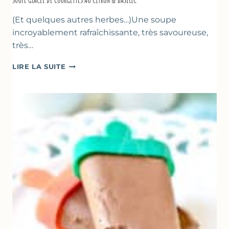
(Et quelques autres herbes…)Une soupe
incroyablement rafraîchissante, très savoureuse,
très…
SOUPE
LIRE LA SUITE
GLACÉE
DE
COURGETTES
AU
CITRON
&
BASILIC