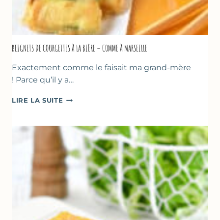
BEIGNETS DE COURGETTES À LA BIÈRE – COMME À MARSEILLE
Exactement comme le faisait ma grand-mère
! Parce qu’il y a…
BEIGNETS
LIRE LA SUITE
DE
COURGETTES
À
LA
BIÈRE
–
COMME
À
MARSEILLE