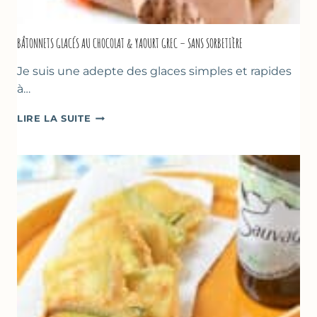
BÂTONNETS GLACÉS AU CHOCOLAT & YAOURT GREC – SANS SORBETIÈRE
Je suis une adepte des glaces simples et rapides
à…
BÂTONNETS
LIRE LA SUITE
GLACÉS
AU
CHOCOLAT
&
YAOURT
GREC
–
SANS
SORBETIÈRE