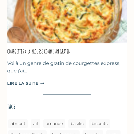
CUISSON
AU
FOUR
COURGETTES À LA BROUSSE COMME UN GRATIN
Voilà un genre de gratin de courgettes express,
que j’ai…
COURGETTES
LIRE LA SUITE
À
LA
BROUSSE
tags
COMME
UN
GRATIN
abricot
ail
amande
basilic
biscuits