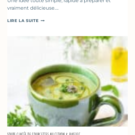
Une idée toute simple, rapide à préparer et
vraiment délicieuse….
ABRICOTS
LIRE LA SUITE
RÔTIS
À
LA
PÂTE
D’AMANDE
&
FLEUR
D’ORANGER
SOUPE GLACÉE DE COURGETTES AU CITRON & BASILIC