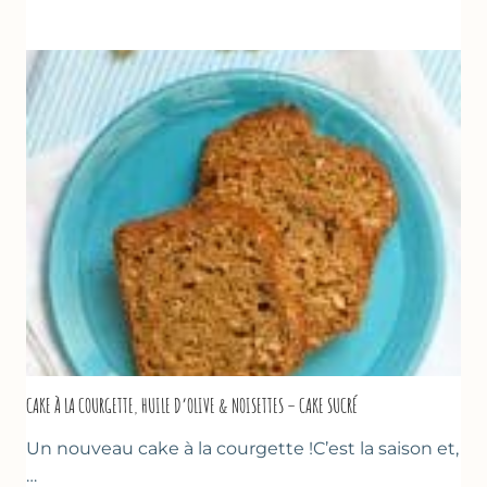
DE
COURGETTES
&
TOMATES
AU
THYM
CAKE À LA COURGETTE, HUILE D’OLIVE & NOISETTES – CAKE SUCRÉ
Un nouveau cake à la courgette !C’est la saison et,
…