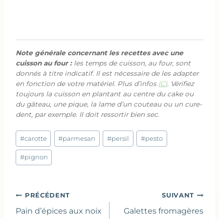
Note générale concernant les recettes avec une
cuisson au four :
les temps de cuisson, au four, sont
donnés à titre indicatif. Il est nécessaire de les adapter
en fonction de votre matériel. Plus d’infos
ICI
. Vérifiez
toujours la cuisson en plantant au centre du cake ou
du gâteau, une pique, la lame d’un couteau ou un cure-
dent, par exemple. Il doit ressortir bien sec.
Étiquettes
#
carotte
#
parmesan
#
persil
#
pesto
de
la
#
pignon
publication :
Navigation
PRÉCÉDENT
SUIVANT
de
Pain d’épices aux noix
Galettes fromagères