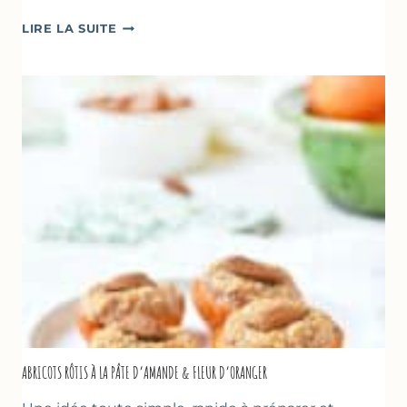
CAKE
LIRE LA SUITE
À
LA
COURGETTE,
HUILE
D’OLIVE
&
NOISETTES
–
CAKE
SUCRÉ
ABRICOTS RÔTIS À LA PÂTE D’AMANDE & FLEUR D’ORANGER