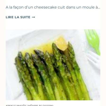
A la façon d’un cheesecake cuit dans un moule à…
TERRINE
LIRE LA SUITE
AU
YAOURT
GREC,
CRUMBLE
AUX
AMANDES
&
FRUITS
ROUGES