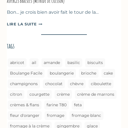
ASPERGES BRAISÉES (MÉTHODE DE CUISSON)
Bon… je crois bien avoir fait le tour de la…
ASPERGES
LIRE LA SUITE
BRAISÉES
(MÉTHODE
DE
tags
CUISSON)
abricot
ail
amande
basilic
biscuits
Boulange Facile
boulangerie
brioche
cake
champignons
chocolat
chèvre
ciboulette
citron
courgette
crème
crème de marrons
crèmes & flans
farine T80
feta
fleur d'oranger
fromage
fromage blanc
fromage à la crème
gingembre
glace