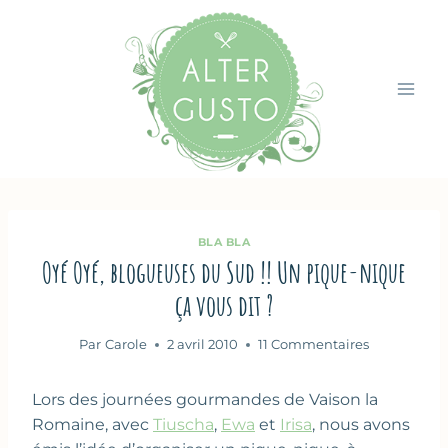
Aller
au
contenu
BLA BLA
Oyé Oyé, blogueuses du Sud !! Un pique-nique
ça vous dit ?
Par
Carole
2 avril 2010
11 Commentaires
Lors des journées gourmandes de Vaison la
Romaine, avec
Tiuscha
,
Ewa
et
Irisa
, nous avons