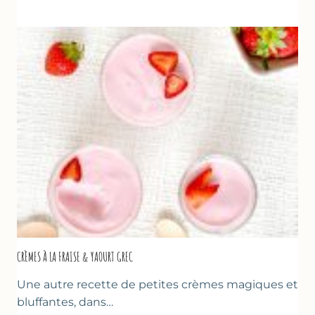
AUX
FRAISES
POUR
LA
FÊTE
DES
MÈRES
ET
DES
PÈRES
CRÈMES À LA FRAISE & YAOURT GREC
Une autre recette de petites crèmes magiques et
bluffantes, dans…