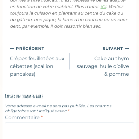
donnés à titre indicatif. Il est nécessaire de les adapter
en fonction de votre matériel. Plus d’infos
ICI
. Vérifiez
toujours la cuisson en plantant au centre du cake ou
du gâteau, une pique, la lame d’un couteau ou un cure-
dent, par exemple. Il doit ressortir bien sec.
Navigation
PRÉCÉDENT
SUIVANT
de
Crêpes feuilletées aux
Cake au thym
l’article
cébettes (scallion
sauvage, huile d’olive
pancakes)
& pomme
Laisser un commentaire
Votre adresse e-mail ne sera pas publiée.
Les champs
obligatoires sont indiqués avec
*
Commentaire
*