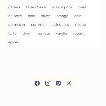
gâteau
huile d'olive
mascarpone
miel
noisette
noix
olives
orange
pain
parmesan
pomme
raisins secs
ricotta
tarte
thym
tomate
vanille
yaourt
épices