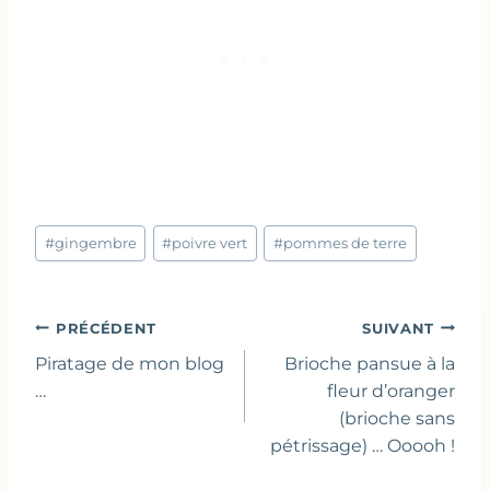
Étiquettes
#
gingembre
#
poivre vert
#
pommes de terre
de
la
publication :
Navigation
PRÉCÉDENT
SUIVANT
de
Piratage de mon blog
Brioche pansue à la
l’article
…
fleur d’oranger
(brioche sans
pétrissage) … Ooooh !