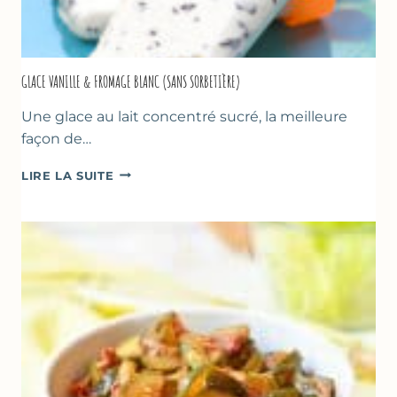
GLACE VANILLE & FROMAGE BLANC (SANS SORBETIÈRE)
Une glace au lait concentré sucré, la meilleure
façon de…
GLACE
LIRE LA SUITE
VANILLE
&
FROMAGE
BLANC
(SANS
SORBETIÈRE)