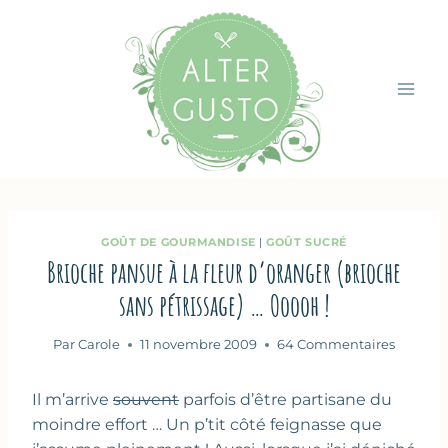
Aller
au
contenu
GOÛT DE GOURMANDISE
|
GOÛT SUCRÉ
Brioche pansue à la fleur d’oranger (brioche
sans pétrissage) … Ooooh !
Par
Carole
11 novembre 2009
64 Commentaires
Il m’arrive
souvent
parfois d’être partisane du
moindre effort … Un p’tit côté feignasse que