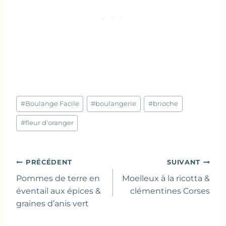
Étiquettes
#
Boulange Facile
#
boulangerie
#
brioche
de
la
#
fleur d'oranger
publication :
Navigation
PRÉCÉDENT
SUIVANT
de
Pommes de terre en
Moelleux à la ricotta &
l’article
éventail aux épices &
clémentines Corses
graines d’anis vert