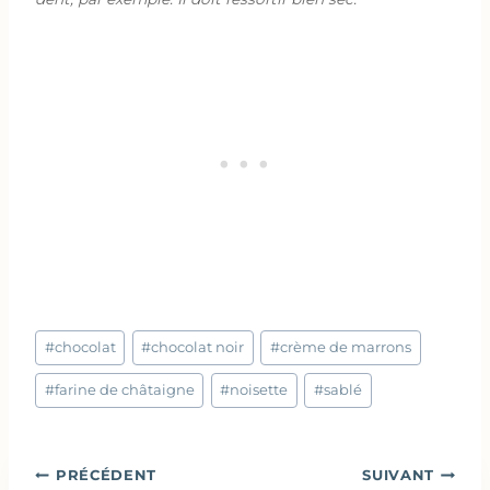
Étiquettes
#
chocolat
#
chocolat noir
#
crème de marrons
de
la
#
farine de châtaigne
#
noisette
#
sablé
publication :
Navigation
PRÉCÉDENT
SUIVANT