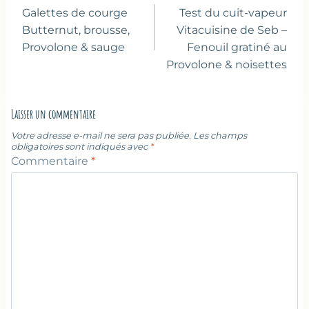
de
Galettes de courge
Test du cuit-vapeur
l’article
Butternut, brousse,
Vitacuisine de Seb –
Provolone & sauge
Fenouil gratiné au
Provolone & noisettes
Laisser un commentaire
Votre adresse e-mail ne sera pas publiée.
Les champs
obligatoires sont indiqués avec
*
Commentaire
*