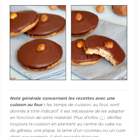
Note générale concernant les recettes avec une
cuisson au four :
les temps de cuisson, au four, sont
donnés à titre indicatif. Il est nécessaire de les adapter
en fonction de votre matériel. Plus d’infos
ICI
. Vérifiez
toujours la cuisson en plantant au centre du cake ou
du gâteau, une pique, la lame d’un couteau ou un cure-
dent, par exemple. Il doit ressortir bien sec.