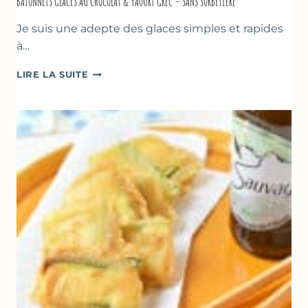
BÂTONNETS GLACÉS AU CHOCOLAT & YAOURT GREC – SANS SORBETIÈRE
Je suis une adepte des glaces simples et rapides
à…
BÂTONNETS
LIRE LA SUITE
GLACÉS
AU
CHOCOLAT
&
YAOURT
GREC
–
SANS
SORBETIÈRE