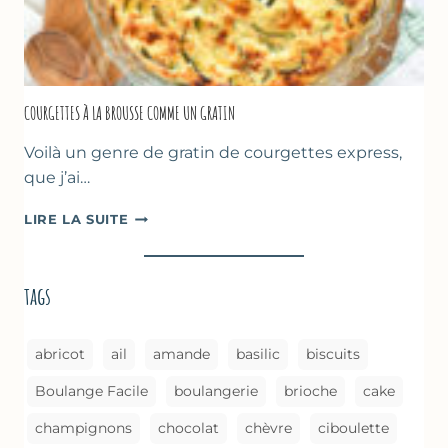
COURGETTES À LA BROUSSE COMME UN GRATIN
Voilà un genre de gratin de courgettes express,
que j’ai…
COURGETTES
LIRE LA SUITE
À
LA
BROUSSE
tags
COMME
UN
GRATIN
abricot
ail
amande
basilic
biscuits
Boulange Facile
boulangerie
brioche
cake
champignons
chocolat
chèvre
ciboulette