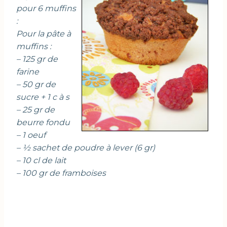
pour 6 muffins
:
Pour la pâte à
muffins :
– 125 gr de
farine
– 50 gr de
sucre + 1 c à s
– 25 gr de
beurre fondu
– 1 oeuf
– ½ sachet de poudre à lever (6 gr)
– 10 cl de lait
– 100 gr de framboises