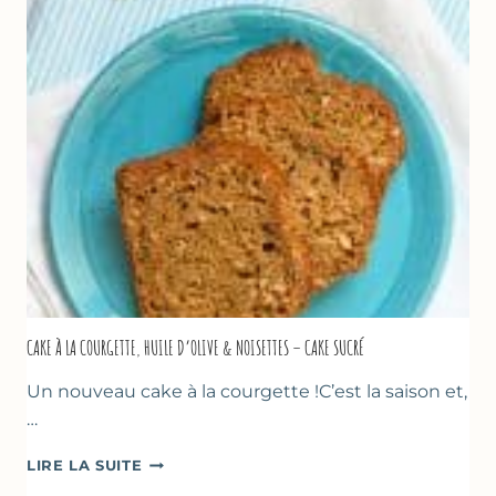
TOMATES
AU
THYM
CAKE À LA COURGETTE, HUILE D’OLIVE & NOISETTES – CAKE SUCRÉ
Un nouveau cake à la courgette !C’est la saison et,
…
CAKE
LIRE LA SUITE
À