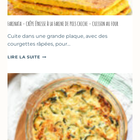
FARINATA – CRÊPE ÉPAISSE À LA FARINE DE POIS CHICHE – CUISSON AU FOUR
Cuite dans une grande plaque, avec des
courgettes râpées, pour…
FARINATA
LIRE LA SUITE
–
CRÊPE
ÉPAISSE
À
LA
FARINE
DE
POIS
CHICHE
–
CUISSON
AU
FOUR