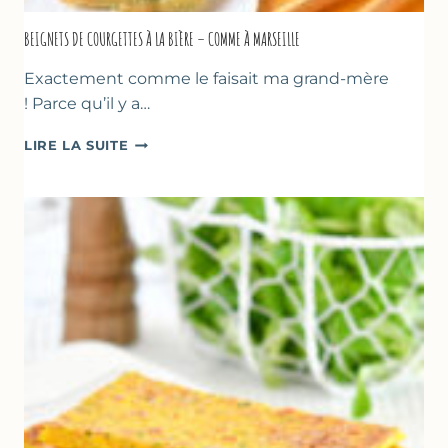
BEIGNETS DE COURGETTES À LA BIÈRE – COMME À MARSEILLE
Exactement comme le faisait ma grand-mère
! Parce qu’il y a…
BEIGNETS
LIRE LA SUITE
DE
COURGETTES
À
LA
BIÈRE
–
COMME
À
MARSEILLE