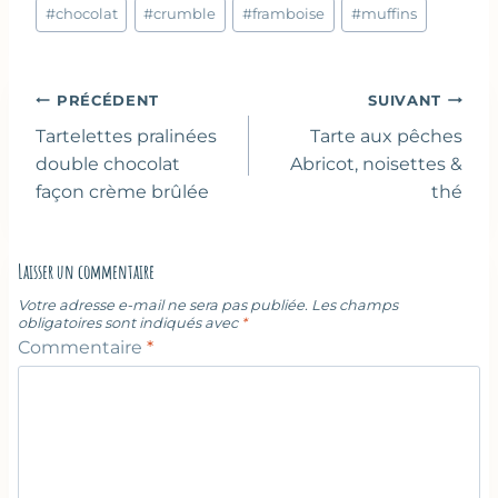
Étiquettes
#
chocolat
#
crumble
#
framboise
#
muffins
de
la
publication :
Navigation
PRÉCÉDENT
SUIVANT
de
Tartelettes pralinées
Tarte aux pêches
l’article
double chocolat
Abricot, noisettes &
façon crème brûlée
thé
Laisser un commentaire
Votre adresse e-mail ne sera pas publiée.
Les champs
obligatoires sont indiqués avec
*
Commentaire
*