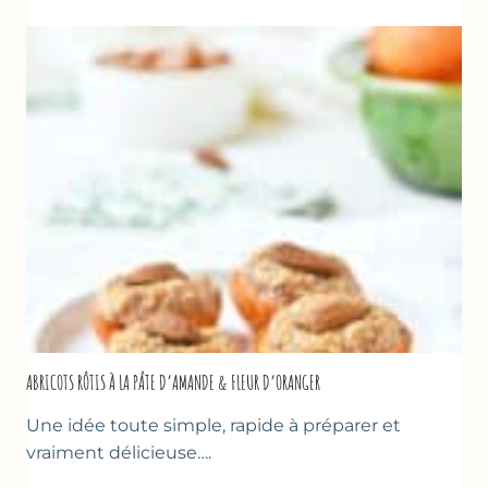
LA
COURGETTE,
HUILE
D’OLIVE
&
NOISETTES
–
CAKE
SUCRÉ
ABRICOTS RÔTIS À LA PÂTE D’AMANDE & FLEUR D’ORANGER
Une idée toute simple, rapide à préparer et
vraiment délicieuse….