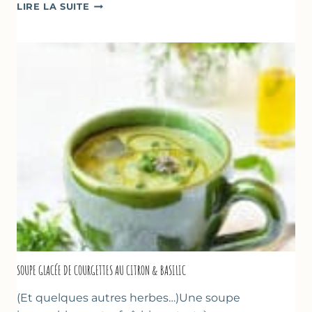
ABRICOTS
LIRE LA SUITE
RÔTIS
À
LA
PÂTE
D’AMANDE
&
FLEUR
D’ORANGER
SOUPE GLACÉE DE COURGETTES AU CITRON & BASILIC
(Et quelques autres herbes…)Une soupe