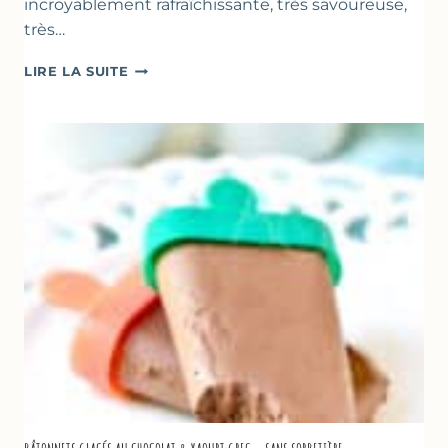
incroyablement rafraîchissante, très savoureuse,
très…
SOUPE
LIRE LA SUITE
GLACÉE
DE
COURGETTES
AU
CITRON
&
BASILIC