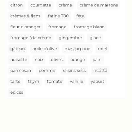
citron
courgette
crème
crème de marrons
crèmes & flans
farine T80
feta
fleur d'oranger
fromage
fromage blanc
fromage à la crème
gingembre
glace
gâteau
huile d'olive
mascarpone
miel
noisette
noix
olives
orange
pain
parmesan
pomme
raisins secs
ricotta
tarte
thym
tomate
vanille
yaourt
épices