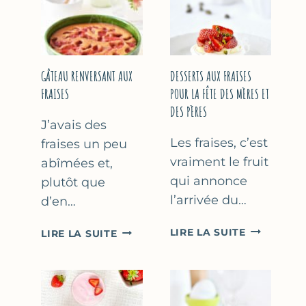
GÂTEAU RENVERSANT AUX
DESSERTS AUX FRAISES
FRAISES
POUR LA FÊTE DES MÈRES ET
DES PÈRES
J’avais des
Les fraises, c’est
fraises un peu
vraiment le fruit
abîmées et,
qui annonce
plutôt que
l’arrivée du…
d’en…
DESSERTS
GÂTEAU
LIRE LA SUITE
LIRE LA SUITE
AUX
RENVERSANT
FRAISES
AUX
POUR
FRAISES
LA