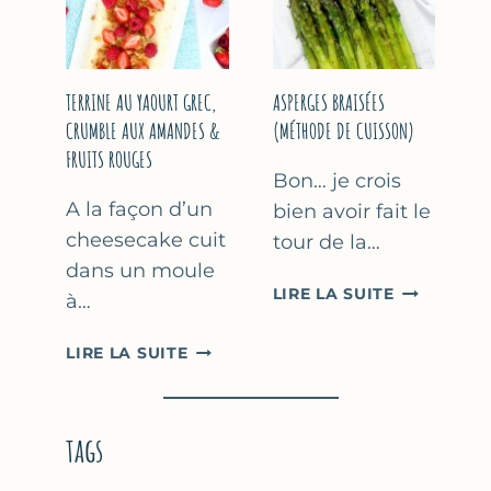
YAOURT
GREC
TERRINE AU YAOURT GREC,
ASPERGES BRAISÉES
CRUMBLE AUX AMANDES &
(MÉTHODE DE CUISSON)
FRUITS ROUGES
Bon… je crois
A la façon d’un
bien avoir fait le
cheesecake cuit
tour de la…
dans un moule
ASPERGES
LIRE LA SUITE
à…
BRAISÉES
(MÉTHODE
TERRINE
LIRE LA SUITE
DE
AU
CUISSON)
YAOURT
GREC,
tags
CRUMBLE
AUX