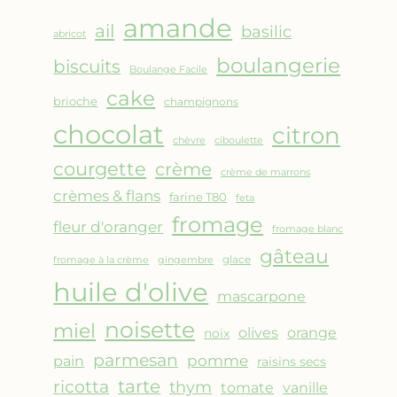
AMANDES
amande
&
ail
basilic
abricot
FRUITS
boulangerie
biscuits
ROUGES
Boulange Facile
cake
brioche
champignons
chocolat
citron
chèvre
ciboulette
courgette
crème
crème de marrons
crèmes & flans
farine T80
feta
fromage
fleur d'oranger
fromage blanc
gâteau
glace
fromage à la crème
gingembre
huile d'olive
mascarpone
noisette
miel
olives
orange
noix
parmesan
pomme
pain
raisins secs
ricotta
tarte
thym
vanille
tomate