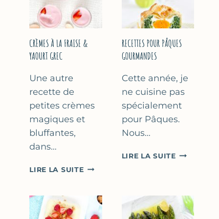
FÊTE
DES
MÈRES
ET
CRÈMES À LA FRAISE &
RECETTES POUR PÂQUES
DES
YAOURT GREC
GOURMANDES
PÈRES
Une autre
Cette année, je
recette de
ne cuisine pas
petites crèmes
spécialement
magiques et
pour Pâques.
bluffantes,
Nous…
dans…
RECETTES
LIRE LA SUITE
POUR
CRÈMES
LIRE LA SUITE
PÂQUES
À
GOURMAN
LA
FRAISE
&