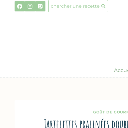
Aller
chercher une recette
au
contenu
Accue
GOÛT DE GOUR
Tartelettes pralinées dou