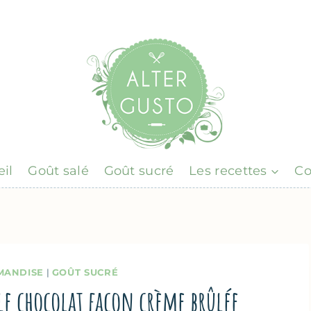
il
Goût salé
Goût sucré
Les recettes
Co
MANDISE
|
GOÛT SUCRÉ
ble chocolat façon crème brûlée