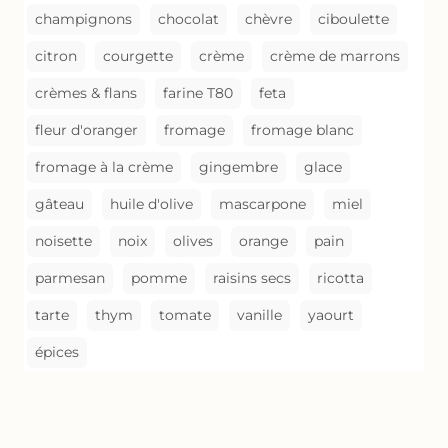
champignons
chocolat
chèvre
ciboulette
citron
courgette
crème
crème de marrons
crèmes & flans
farine T80
feta
fleur d'oranger
fromage
fromage blanc
fromage à la crème
gingembre
glace
gâteau
huile d'olive
mascarpone
miel
noisette
noix
olives
orange
pain
parmesan
pomme
raisins secs
ricotta
tarte
thym
tomate
vanille
yaourt
épices