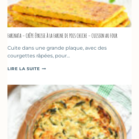
FARINATA – CRÊPE ÉPAISSE À LA FARINE DE POIS CHICHE – CUISSON AU FOUR
Cuite dans une grande plaque, avec des
courgettes râpées, pour…
FARINATA
LIRE LA SUITE
–
CRÊPE
ÉPAISSE
À
LA
FARINE
DE
POIS
CHICHE
–
CUISSON