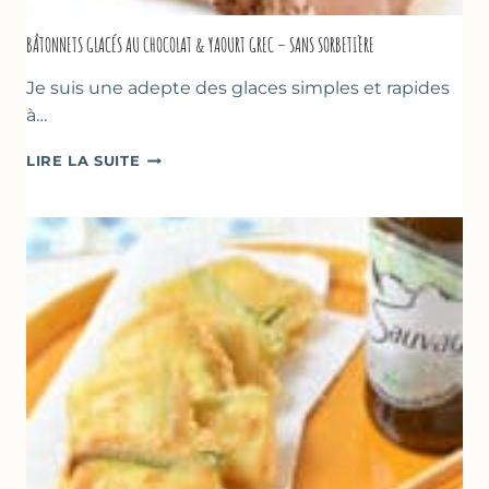
BÂTONNETS GLACÉS AU CHOCOLAT & YAOURT GREC – SANS SORBETIÈRE
Je suis une adepte des glaces simples et rapides
à…
BÂTONNETS
LIRE LA SUITE
GLACÉS
AU
CHOCOLAT
&
YAOURT
GREC
–
SANS
SORBETIÈRE