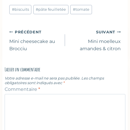
Étiquettes
#
biscuits
#
pâte feuilletée
#
tomate
de
la
publication :
Navigation
PRÉCÉDENT
SUIVANT
de
Mini cheesecake au
Mini moelleux
l’article
Brocciu
amandes & citron
Laisser un commentaire
Votre adresse e-mail ne sera pas publiée.
Les champs
obligatoires sont indiqués avec
*
Commentaire
*