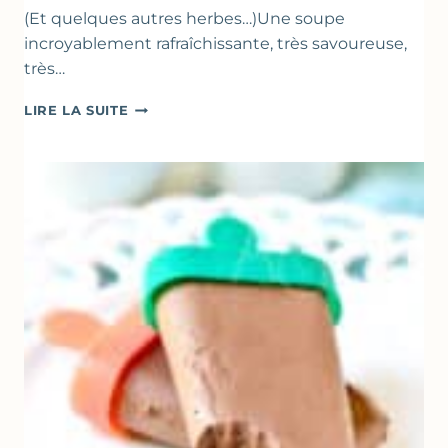
(Et quelques autres herbes…)Une soupe
incroyablement rafraîchissante, très savoureuse,
très…
SOUPE
LIRE LA SUITE
GLACÉE
DE
COURGETTES
AU
CITRON
&
BASILIC