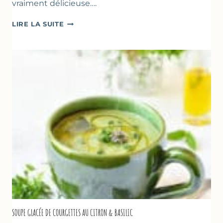
vraiment délicieuse….
ABRICOTS
LIRE LA SUITE
RÔTIS
À
LA
PÂTE
D’AMANDE
&
FLEUR
D’ORANGER
SOUPE GLACÉE DE COURGETTES AU CITRON & BASILIC