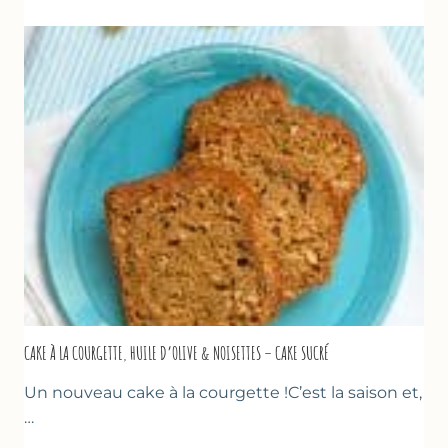
COURGETTES
&
TOMATES
AU
THYM
CAKE À LA COURGETTE, HUILE D’OLIVE & NOISETTES – CAKE SUCRÉ
Un nouveau cake à la courgette !C’est la saison et,
…