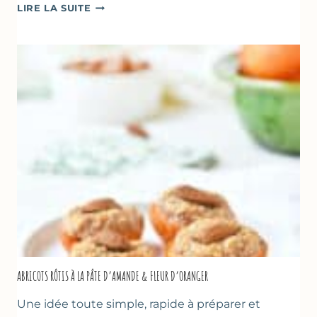
CAKE
LIRE LA SUITE
À
LA
COURGETTE,
HUILE
D’OLIVE
&
NOISETTES
–
CAKE
SUCRÉ
ABRICOTS RÔTIS À LA PÂTE D’AMANDE & FLEUR D’ORANGER
Une idée toute simple, rapide à préparer et