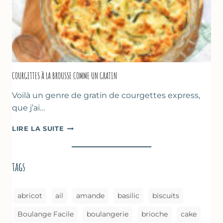
AU
FOUR
COURGETTES À LA BROUSSE COMME UN GRATIN
Voilà un genre de gratin de courgettes express,
que j’ai…
COURGETTES
LIRE LA SUITE
À
LA
BROUSSE
tags
COMME
UN
GRATIN
abricot
ail
amande
basilic
biscuits
Boulange Facile
boulangerie
brioche
cake