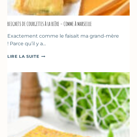
BEIGNETS DE COURGETTES À LA BIÈRE – COMME À MARSEILLE
Exactement comme le faisait ma grand-mère
! Parce qu’il y a…
BEIGNETS
LIRE LA SUITE
DE
COURGETTES
À
LA
BIÈRE
–
COMME
À
MARSEILLE