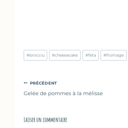
Étiquettes
#
brocciu
#
cheesecake
#
feta
#
fromage
de
la
publication :
Navigation
PRÉCÉDENT
de
Gelée de pommes à la mélisse
l’article
Laisser un commentaire