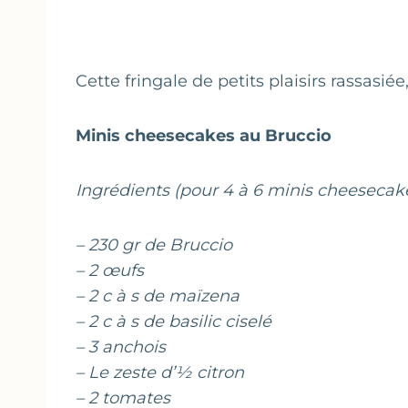
Cette fringale de petits plaisirs rassasié
Minis cheesecakes au Bruccio
Ingrédients (pour 4 à 6 minis cheesecake
– 230 gr de Bruccio
– 2 œufs
– 2 c à s de maïzena
– 2 c à s de basilic ciselé
– 3 anchois
– Le zeste d’½ citron
– 2 tomates