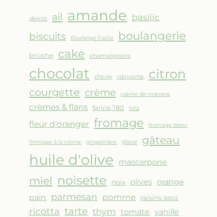
AMANDES
amande
&
ail
basilic
abricot
FRUITS
boulangerie
biscuits
ROUGES
Boulange Facile
cake
brioche
champignons
chocolat
citron
chèvre
ciboulette
courgette
crème
crème de marrons
crèmes & flans
farine T80
feta
fromage
fleur d'oranger
fromage blanc
gâteau
glace
fromage à la crème
gingembre
huile d'olive
mascarpone
noisette
miel
olives
orange
noix
parmesan
pomme
pain
raisins secs
ricotta
tarte
thym
vanille
tomate