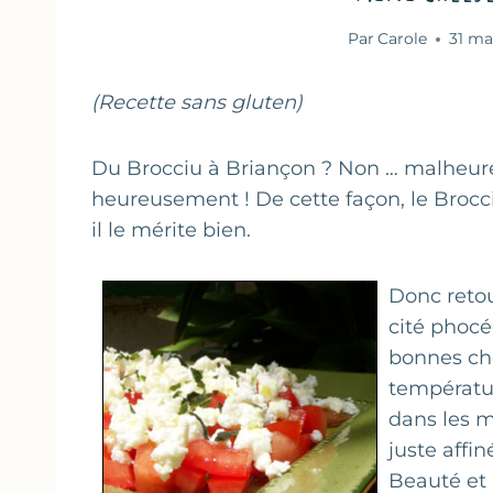
Par
Carole
31 ma
(Recette sans gluten)
Du Brocciu à Briançon ? Non … malheur
heureusement ! De cette façon, le Brocc
il le mérite bien.
Donc retou
cité phocé
bonnes ch
températu
dans les 
juste affin
Beauté et 