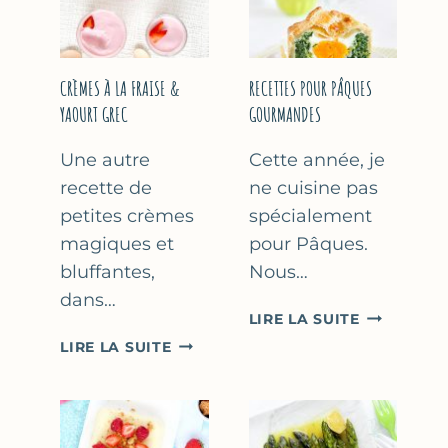
FÊTE
DES
MÈRES
ET
CRÈMES À LA FRAISE &
RECETTES POUR PÂQUES
DES
YAOURT GREC
GOURMANDES
PÈRES
Une autre
Cette année, je
recette de
ne cuisine pas
petites crèmes
spécialement
magiques et
pour Pâques.
bluffantes,
Nous…
dans…
RECETTES
LIRE LA SUITE
POUR
CRÈMES
LIRE LA SUITE
PÂQUES
À
GOURMAN
LA
FRAISE
&