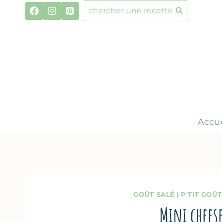
Aller
chercher une recette
au
contenu
Accue
GOÛT SALÉ
|
P'TIT GOÛ
Mini chees