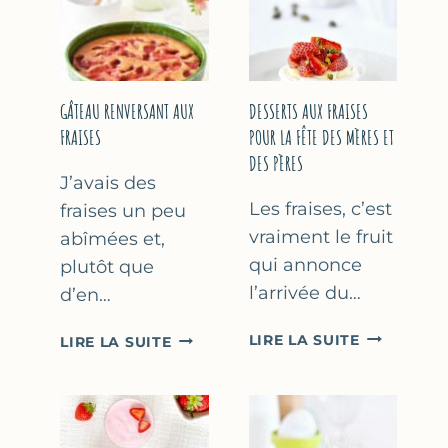
GÂTEAU RENVERSANT AUX
DESSERTS AUX FRAISES
FRAISES
POUR LA FÊTE DES MÈRES ET
DES PÈRES
J’avais des
Les fraises, c’est
fraises un peu
vraiment le fruit
abîmées et,
qui annonce
plutôt que
l’arrivée du…
d’en…
DESSERTS
GÂTEAU
LIRE LA SUITE
LIRE LA SUITE
AUX
RENVERSANT
FRAISES
AUX
POUR
FRAISES
LA