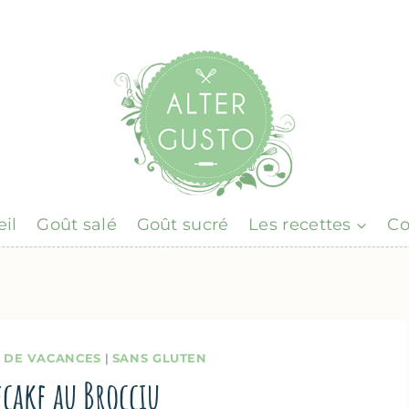
il
Goût salé
Goût sucré
Les recettes
Co
T DE VACANCES
|
SANS GLUTEN
ecake au Brocciu