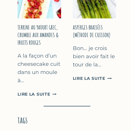
YAOURT
GREC
TERRINE AU YAOURT GREC,
ASPERGES BRAISÉES
CRUMBLE AUX AMANDES &
(MÉTHODE DE CUISSON)
FRUITS ROUGES
Bon… je crois
A la façon d’un
bien avoir fait le
cheesecake cuit
tour de la…
dans un moule
ASPERGES
LIRE LA SUITE
à…
BRAISÉES
(MÉTHODE
TERRINE
LIRE LA SUITE
DE
AU
CUISSON)
YAOURT
GREC,
tags
CRUMBLE
AUX