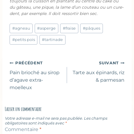
toujours la cuisson en plantant au centre du cake ou
du gâteau, une pique, la lame d’un couteau ou un cure-
dent, par exemple. Il doit ressortir bien sec.
Étiquettes
#
agneau
#
asperge
#
fraise
#
pâques
de
la
#
petits pois
#
tartinade
publication :
Navigation
PRÉCÉDENT
SUIVANT
de
Pain brioché au sirop
Tarte aux épinards, riz
l’article
d’agave extra-
& parmesan
moelleux
Laisser un commentaire
Votre adresse e-mail ne sera pas publiée.
Les champs
obligatoires sont indiqués avec
*
Commentaire
*