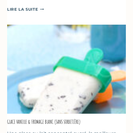
COMME
LIRE LA SUITE
UN
TZATZIKI
À
LA
COURGETTE…
GLACE VANILLE & FROMAGE BLANC (SANS SORBETIÈRE)