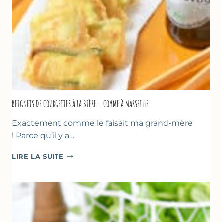
SORBETIÈRE
BEIGNETS DE COURGETTES À LA BIÈRE – COMME À MARSEILLE
Exactement comme le faisait ma grand-mère
! Parce qu’il y a…
BEIGNETS
LIRE LA SUITE
DE
COURGETTES
À
LA
BIÈRE
–