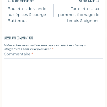
Navigation
PRÉCÉDENT
SUIVANT
de
Boulettes de viande
Tartelettes aux
l’article
aux épices & courge
pommes, fromage de
Butternut
brebis & pignons
Laisser un commentaire
Votre adresse e-mail ne sera pas publiée.
Les champs
obligatoires sont indiqués avec
*
Commentaire
*