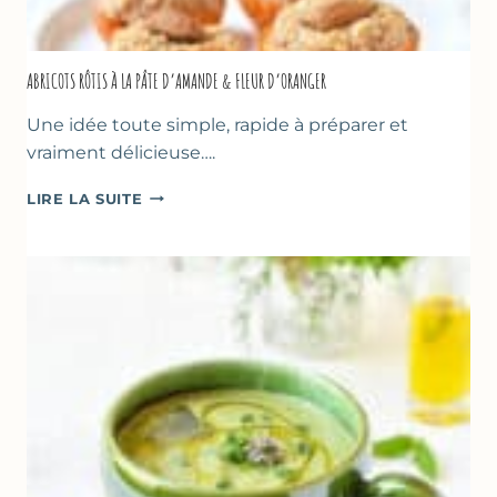
ABRICOTS RÔTIS À LA PÂTE D’AMANDE & FLEUR D’ORANGER
Une idée toute simple, rapide à préparer et
vraiment délicieuse….
ABRICOTS
LIRE LA SUITE
RÔTIS
À
LA
PÂTE
D’AMANDE
&
FLEUR
D’ORANGER