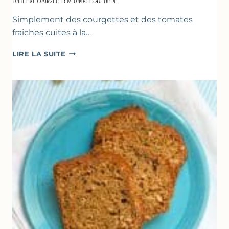
Simplement des courgettes et des tomates
fraîches cuites à la…
POÊLÉE
LIRE LA SUITE
DE
COURGETTES
&
TOMATES
AU
THYM