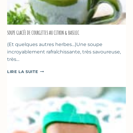
SOUPE GLACÉE DE COURGETTES AU CITRON & BASILIC
(Et quelques autres herbes…)Une soupe
incroyablement rafraîchissante, très savoureuse,
très…
SOUPE
LIRE LA SUITE
GLACÉE
DE
COURGETTES
AU
CITRON
&
BASILIC