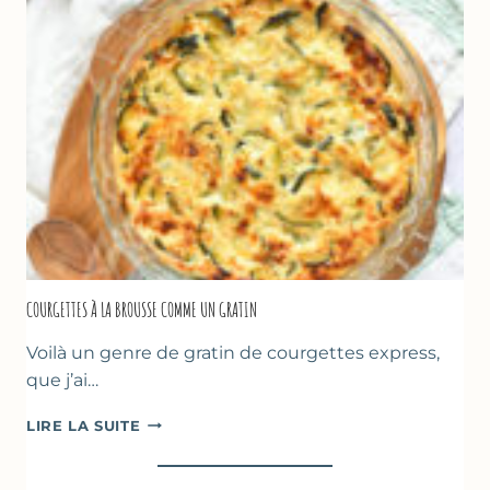
FARINE
DE
POIS
CHICHE
–
CUISSON
AU
FOUR
COURGETTES À LA BROUSSE COMME UN GRATIN
Voilà un genre de gratin de courgettes express,
que j’ai…
COURGETTES
LIRE LA SUITE
À
LA
BROUSSE