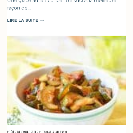
Une glace au lait concentré sucré, la meilleure
façon de…
GLACE
LIRE LA SUITE
VANILLE
&
FROMAGE
BLANC
(SANS
SORBETIÈRE)
POÊLÉE DE COURGETTES & TOMATES AU THYM