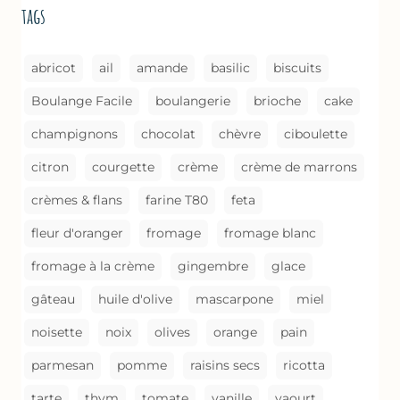
tags
COMME
UN
GRATIN
abricot
ail
amande
basilic
biscuits
Boulange Facile
boulangerie
brioche
cake
champignons
chocolat
chèvre
ciboulette
citron
courgette
crème
crème de marrons
crèmes & flans
farine T80
feta
fleur d'oranger
fromage
fromage blanc
fromage à la crème
gingembre
glace
gâteau
huile d'olive
mascarpone
miel
noisette
noix
olives
orange
pain
parmesan
pomme
raisins secs
ricotta
tarte
thym
tomate
vanille
yaourt