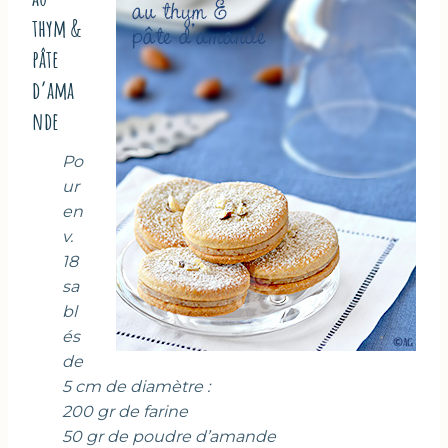
thym &
pâte
d’ama
nde
Po
ur
en
v.
18
sa
bl
és
de
5 cm de diamètre :
200 gr de farine
50 gr de poudre d’amande