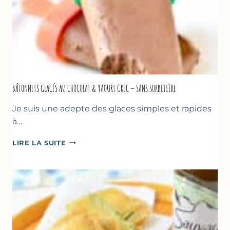
BÂTONNETS GLACÉS AU CHOCOLAT & YAOURT GREC – SANS SORBETIÈRE
Je suis une adepte des glaces simples et rapides
à…
BÂTONNETS
LIRE LA SUITE
GLACÉS
AU
CHOCOLAT
&
YAOURT
GREC
–
SANS