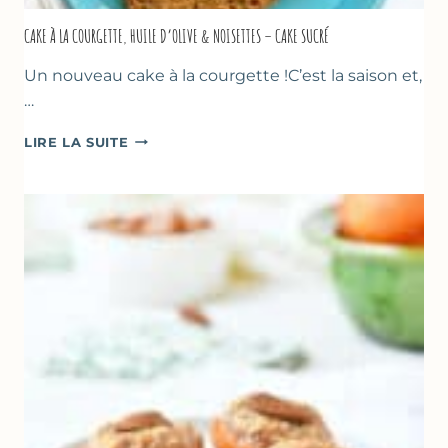
CAKE À LA COURGETTE, HUILE D’OLIVE & NOISETTES – CAKE SUCRÉ
Un nouveau cake à la courgette !C’est la saison et,
…
CAKE
LIRE LA SUITE
À
LA
COURGETTE,
HUILE
D’OLIVE
&
NOISETTES
–
CAKE
SUCRÉ