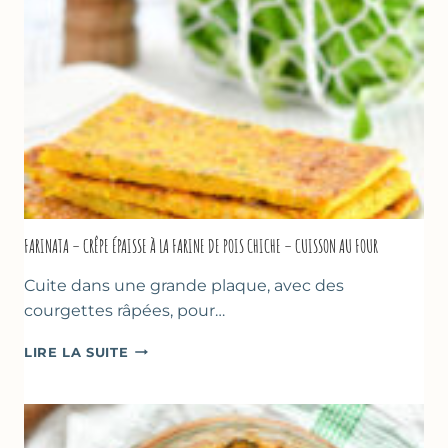
COMME
À
MARSEILLE
FARINATA – CRÊPE ÉPAISSE À LA FARINE DE POIS CHICHE – CUISSON AU FOUR
Cuite dans une grande plaque, avec des
courgettes râpées, pour…
FARINATA
LIRE LA SUITE
–
CRÊPE
ÉPAISSE
À
LA