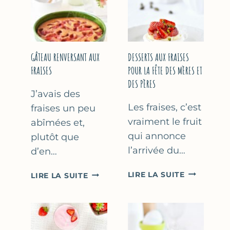
GÂTEAU RENVERSANT AUX
DESSERTS AUX FRAISES
FRAISES
POUR LA FÊTE DES MÈRES ET
DES PÈRES
J’avais des
Les fraises, c’est
fraises un peu
vraiment le fruit
abîmées et,
qui annonce
plutôt que
l’arrivée du…
d’en…
DESSERTS
GÂTEAU
LIRE LA SUITE
LIRE LA SUITE
AUX
RENVERSANT
FRAISES
AUX
POUR
FRAISES
LA