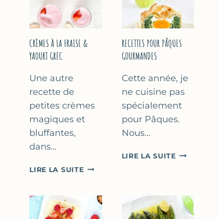
FÊTE
DES
MÈRES
ET
CRÈMES À LA FRAISE &
RECETTES POUR PÂQUES
DES
YAOURT GREC
GOURMANDES
PÈRES
Une autre
Cette année, je
recette de
ne cuisine pas
petites crèmes
spécialement
magiques et
pour Pâques.
bluffantes,
Nous…
dans…
RECETTES
LIRE LA SUITE
POUR
CRÈMES
LIRE LA SUITE
PÂQUES
À
GOURMAN
LA
FRAISE
&