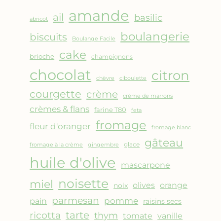
AMANDES
amande
&
ail
basilic
abricot
FRUITS
boulangerie
biscuits
ROUGES
Boulange Facile
cake
brioche
champignons
chocolat
citron
chèvre
ciboulette
courgette
crème
crème de marrons
crèmes & flans
farine T80
feta
fromage
fleur d'oranger
fromage blanc
gâteau
glace
fromage à la crème
gingembre
huile d'olive
mascarpone
noisette
miel
olives
orange
noix
parmesan
pomme
pain
raisins secs
ricotta
tarte
thym
vanille
tomate