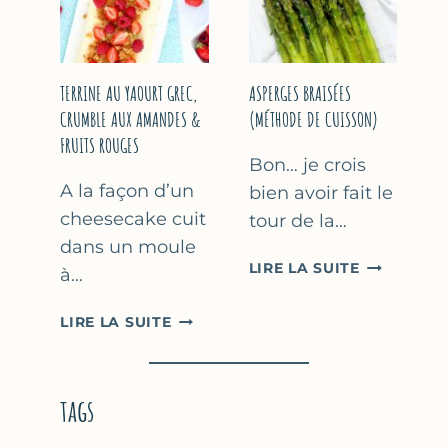
YAOURT
GREC
TERRINE AU YAOURT GREC,
ASPERGES BRAISÉES
CRUMBLE AUX AMANDES &
(MÉTHODE DE CUISSON)
FRUITS ROUGES
Bon… je crois
A la façon d’un
bien avoir fait le
cheesecake cuit
tour de la…
dans un moule
ASPERGES
LIRE LA SUITE
à…
BRAISÉES
(MÉTHODE
TERRINE
LIRE LA SUITE
DE
AU
CUISSON)
YAOURT
GREC,
tags
CRUMBLE
AUX