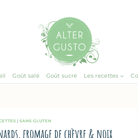
il
Goût salé
Goût sucré
Les recettes
Co
CETTES
|
SANS GLUTEN
nards, fromage de chèvre & noix