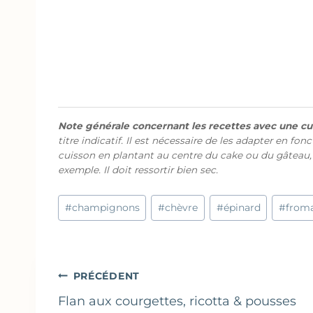
Note générale concernant les recettes avec une cui
titre indicatif. Il est nécessaire de les adapter en fon
cuisson en plantant au centre du cake ou du gâteau,
exemple. Il doit ressortir bien sec.
Étiquettes
#
champignons
#
chèvre
#
épinard
#
from
de
la
publication :
Navigation
PRÉCÉDENT
de
Flan aux courgettes, ricotta & pousses