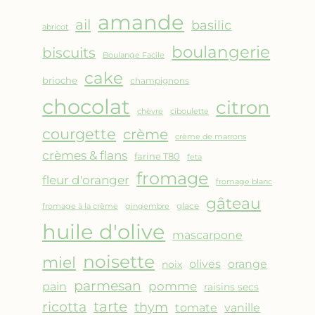
AMANDES
amande
&
ail
basilic
abricot
FRUITS
boulangerie
biscuits
ROUGES
Boulange Facile
cake
brioche
champignons
chocolat
citron
chèvre
ciboulette
courgette
crème
crème de marrons
crèmes & flans
farine T80
feta
fromage
fleur d'oranger
fromage blanc
gâteau
glace
fromage à la crème
gingembre
huile d'olive
mascarpone
noisette
miel
olives
orange
noix
parmesan
pomme
pain
raisins secs
ricotta
tarte
thym
vanille
tomate