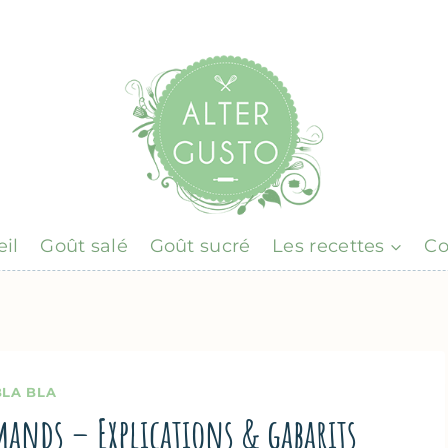
il
Goût salé
Goût sucré
Les recettes
Co
BLA BLA
mands – Explications & gabarits