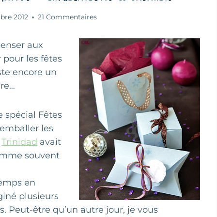
bre 2012
21 Commentaires
penser aux
 pour les fêtes
ste encore un
ure…
 spécial Fêtes
 emballer les
t
Trinidad
avait
 comme souvent
temps en
giné plusieurs
s. Peut-être qu’un autre jour, je vous