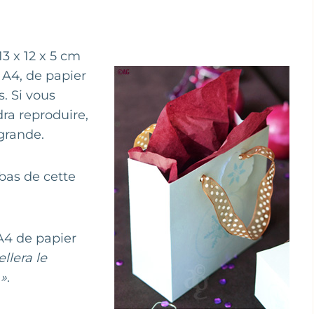
3 x 12 x 5 cm
 A4, de papier
. Si vous
dra reproduire,
 grande.
 bas de cette
 A4 de papier
llera le
 »
.