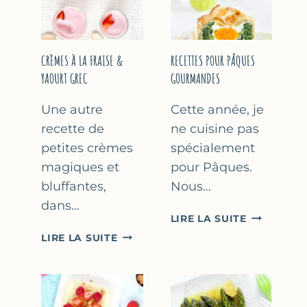
FÊTE
DES
MÈRES
ET
CRÈMES À LA FRAISE &
RECETTES POUR PÂQUES
DES
YAOURT GREC
GOURMANDES
PÈRES
Une autre
Cette année, je
recette de
ne cuisine pas
petites crèmes
spécialement
magiques et
pour Pâques.
bluffantes,
Nous…
dans…
RECETTES
LIRE LA SUITE
POUR
CRÈMES
LIRE LA SUITE
PÂQUES
À
GOURMAN
LA
FRAISE
&