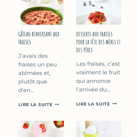
GÂTEAU RENVERSANT AUX
DESSERTS AUX FRAISES
FRAISES
POUR LA FÊTE DES MÈRES ET
DES PÈRES
J’avais des
Les fraises, c’est
fraises un peu
vraiment le fruit
abîmées et,
qui annonce
plutôt que
l’arrivée du…
d’en…
DESSERTS
GÂTEAU
LIRE LA SUITE
LIRE LA SUITE
AUX
RENVERSANT
FRAISES
AUX
POUR
FRAISES
LA