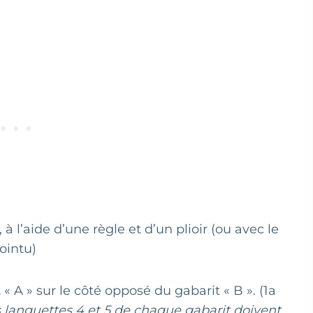
, à l’aide d’une règle et d’un plioir (ou avec le
ointu)
 « A » sur le côté opposé du gabarit « B ». (1a
s languettes 4 et 5 de chaque gabarit doivent