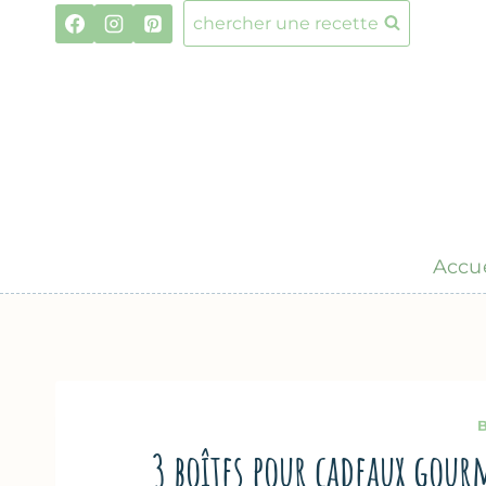
Aller
chercher une recette
au
contenu
Accue
3 boîtes pour cadeaux gour