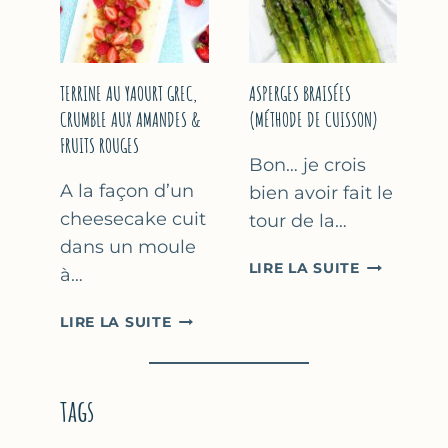
YAOURT
GREC
TERRINE AU YAOURT GREC,
ASPERGES BRAISÉES
CRUMBLE AUX AMANDES &
(MÉTHODE DE CUISSON)
FRUITS ROUGES
Bon… je crois
A la façon d’un
bien avoir fait le
cheesecake cuit
tour de la…
dans un moule
ASPERGES
LIRE LA SUITE
à…
BRAISÉES
(MÉTHODE
TERRINE
LIRE LA SUITE
DE
AU
CUISSON)
YAOURT
GREC,
tags
CRUMBLE
AUX