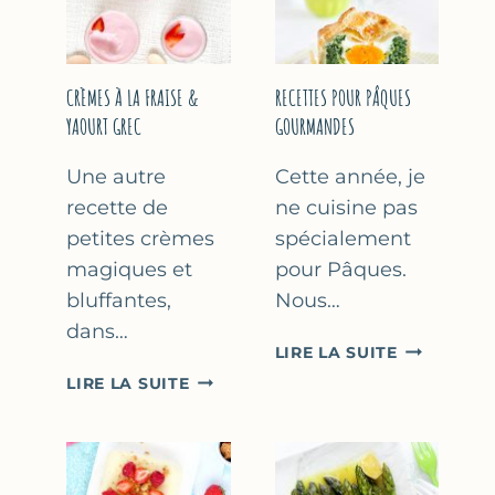
FÊTE
DES
MÈRES
ET
CRÈMES À LA FRAISE &
RECETTES POUR PÂQUES
DES
YAOURT GREC
GOURMANDES
PÈRES
Une autre
Cette année, je
recette de
ne cuisine pas
petites crèmes
spécialement
magiques et
pour Pâques.
bluffantes,
Nous…
dans…
RECETTES
LIRE LA SUITE
POUR
CRÈMES
LIRE LA SUITE
PÂQUES
À
GOURMAN
LA
FRAISE
&