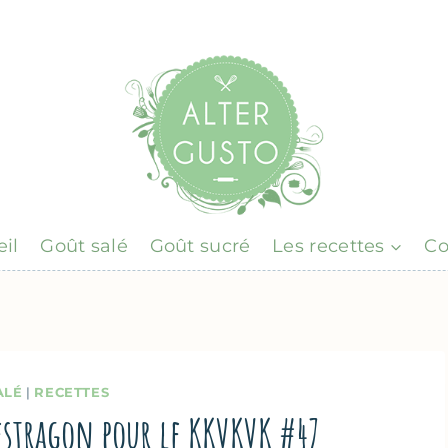
il
Goût salé
Goût sucré
Les recettes
Co
ALÉ
|
RECETTES
’estragon pour le KKVKVK #47