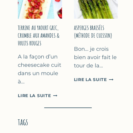
YAOURT
GREC
TERRINE AU YAOURT GREC,
ASPERGES BRAISÉES
CRUMBLE AUX AMANDES &
(MÉTHODE DE CUISSON)
FRUITS ROUGES
Bon… je crois
A la façon d’un
bien avoir fait le
cheesecake cuit
tour de la…
dans un moule
ASPERGES
LIRE LA SUITE
à…
BRAISÉES
(MÉTHODE
TERRINE
LIRE LA SUITE
DE
AU
CUISSON)
YAOURT
GREC,
tags
CRUMBLE
AUX