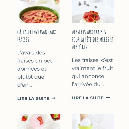
GÂTEAU RENVERSANT AUX
DESSERTS AUX FRAISES
FRAISES
POUR LA FÊTE DES MÈRES ET
DES PÈRES
J’avais des
Les fraises, c’est
fraises un peu
vraiment le fruit
abîmées et,
qui annonce
plutôt que
l’arrivée du…
d’en…
DESSERTS
GÂTEAU
LIRE LA SUITE
LIRE LA SUITE
AUX
RENVERSANT
FRAISES
AUX
POUR
FRAISES
LA