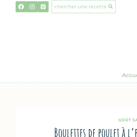
Aller
chercher une recette
au
contenu
Accue
GOÛT S
Boulettes de poulet à l