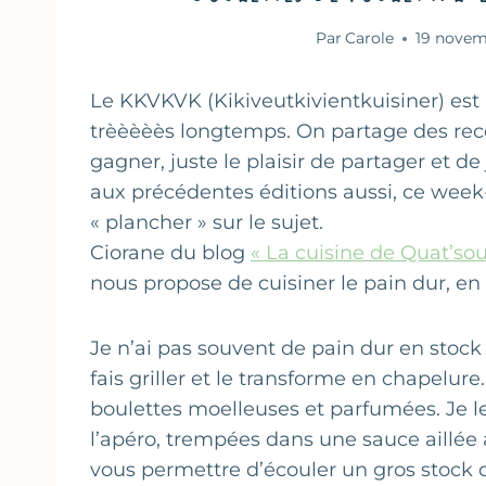
Par
Carole
19 novem
Le KKVKVK (Kikiveutkivientkuisiner) est 
trèèèèès longtemps. On partage des recet
gagner, juste le plaisir de partager et 
aux précédentes éditions aussi, ce week-
« plancher » sur le sujet.
Ciorane du blog
« La cuisine de Quat’sou
nous propose de cuisiner le pain dur, en v
Je n’ai pas souvent de pain dur en stock c
fais griller et le transforme en chapelure
boulettes moelleuses et parfumées. Je les
l’apéro, trempées dans une sauce aillée a
vous permettre d’écouler un gros stock d