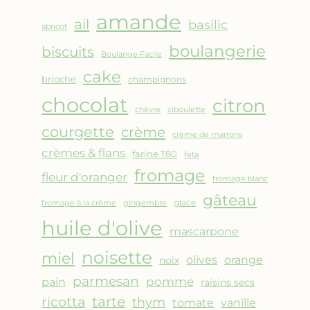
AMANDES
amande
&
ail
basilic
abricot
FRUITS
boulangerie
biscuits
ROUGES
Boulange Facile
cake
brioche
champignons
chocolat
citron
chèvre
ciboulette
courgette
crème
crème de marrons
crèmes & flans
farine T80
feta
fromage
fleur d'oranger
fromage blanc
gâteau
glace
fromage à la crème
gingembre
huile d'olive
mascarpone
noisette
miel
olives
orange
noix
parmesan
pomme
pain
raisins secs
ricotta
tarte
thym
vanille
tomate