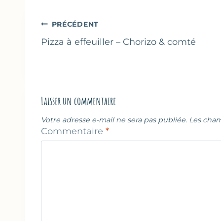
publication :
Navigation
PRÉCÉDENT
de
Pizza à effeuiller – Chorizo & comté
l’article
Laisser un commentaire
Votre adresse e-mail ne sera pas publiée.
Les cham
Commentaire
*