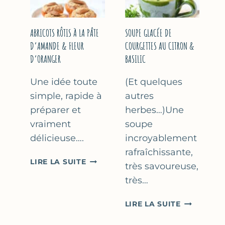
&
THYM
NOISETTES
–
ABRICOTS RÔTIS À LA PÂTE
SOUPE GLACÉE DE
CAKE
D’AMANDE & FLEUR
COURGETTES AU CITRON &
SUCRÉ
D’ORANGER
BASILIC
Une idée toute
(Et quelques
simple, rapide à
autres
préparer et
herbes…)Une
vraiment
soupe
délicieuse….
incroyablement
rafraîchissante,
ABRICOTS
LIRE LA SUITE
très savoureuse,
RÔTIS
très…
À
LA
SOUPE
LIRE LA SUITE
PÂTE
GLACÉE
D’AMANDE
DE