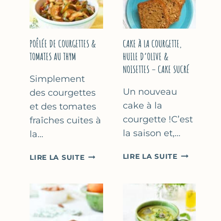
COURGETTE…
(SANS
SORBETIÈR
POÊLÉE DE COURGETTES &
CAKE À LA COURGETTE,
TOMATES AU THYM
HUILE D’OLIVE &
NOISETTES – CAKE SUCRÉ
Simplement
Un nouveau
des courgettes
cake à la
et des tomates
courgette !C’est
fraîches cuites à
la saison et,…
la…
CAKE
POÊLÉE
LIRE LA SUITE
LIRE LA SUITE
À
DE
LA
COURGETTES
COURGETT
&
HUILE
TOMATES
D’OLIVE
AU