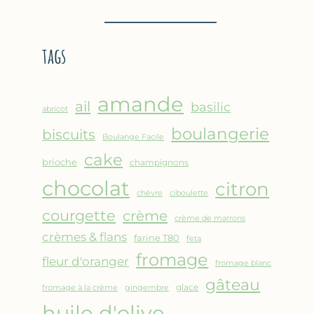
BROUSSE
–
COMME
CRÊPE
UN
ÉPAISSE
tags
GRATIN
À
LA
FARINE
amande
DE
ail
basilic
abricot
POIS
boulangerie
biscuits
CHICHE
Boulange Facile
–
cake
brioche
champignons
CUISSON
chocolat
AU
citron
chèvre
ciboulette
FOUR
courgette
crème
crème de marrons
crèmes & flans
farine T80
feta
fromage
fleur d'oranger
fromage blanc
gâteau
glace
fromage à la crème
gingembre
huile d'olive