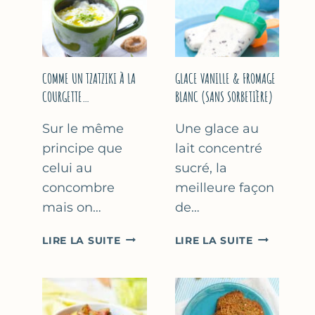
COMME UN TZATZIKI À LA
GLACE VANILLE & FROMAGE
COURGETTE…
BLANC (SANS SORBETIÈRE)
Sur le même
Une glace au
principe que
lait concentré
celui au
sucré, la
concombre
meilleure façon
mais on…
de…
COMME
GLACE
LIRE LA SUITE
LIRE LA SUITE
UN
VANILLE
TZATZIKI
&
À
FROMAGE
LA
BLANC