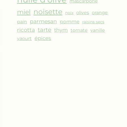
mascarpone
noisette
miel
olives
orange
noix
parmesan
pomme
pain
raisins secs
ricotta
tarte
thym
vanille
tomate
épices
yaourt