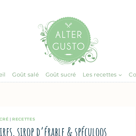
il
Goût salé
Goût sucré
Les recettes
Co
CRÉ
|
RECETTES
oires, sirop d’érable & spéculoos