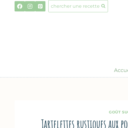
Aller
chercher une recette
au
contenu
Accue
GOÛT SU
Tartelettes rustiques aux p