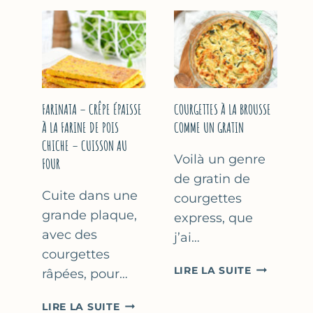
COURGETT
&
À
YAOURT
LA
GREC
BIÈRE
–
–
SANS
COMME
SORBETIÈRE
À
FARINATA – CRÊPE ÉPAISSE
COURGETTES À LA BROUSSE
MARSEILLE
À LA FARINE DE POIS
COMME UN GRATIN
CHICHE – CUISSON AU
Voilà un genre
FOUR
de gratin de
Cuite dans une
courgettes
grande plaque,
express, que
avec des
j’ai…
courgettes
COURGETT
LIRE LA SUITE
râpées, pour…
À
LA
FARINATA
LIRE LA SUITE