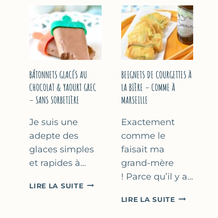
&
COURGETT
FLEUR
AU
D’ORANGER
CITRON
&
BASILIC
BÂTONNETS GLACÉS AU
BEIGNETS DE COURGETTES À
CHOCOLAT & YAOURT GREC
LA BIÈRE – COMME À
– SANS SORBETIÈRE
MARSEILLE
Je suis une
Exactement
adepte des
comme le
glaces simples
faisait ma
et rapides à…
grand-mère
! Parce qu’il y a…
BÂTONNETS
LIRE LA SUITE
GLACÉS
BEIGNETS
LIRE LA SUITE
AU
DE
CHOCOLAT