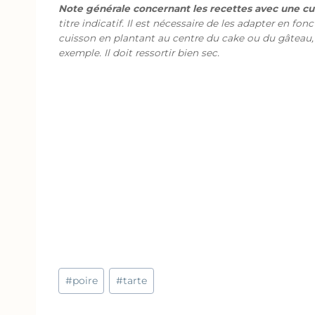
Note générale concernant les recettes avec une cui
titre indicatif. Il est nécessaire de les adapter en fon
cuisson en plantant au centre du cake ou du gâteau,
exemple. Il doit ressortir bien sec.
Étiquettes
#
poire
#
tarte
de
la