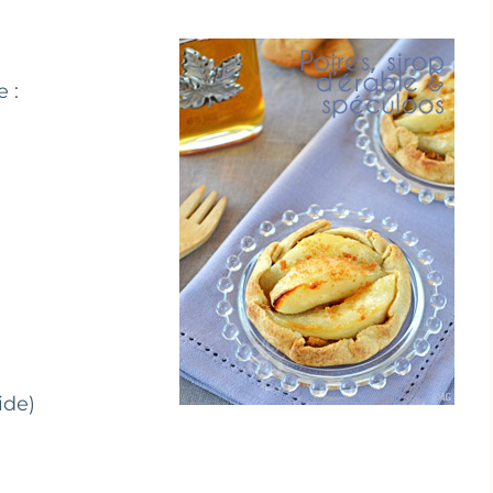
 :
ide)