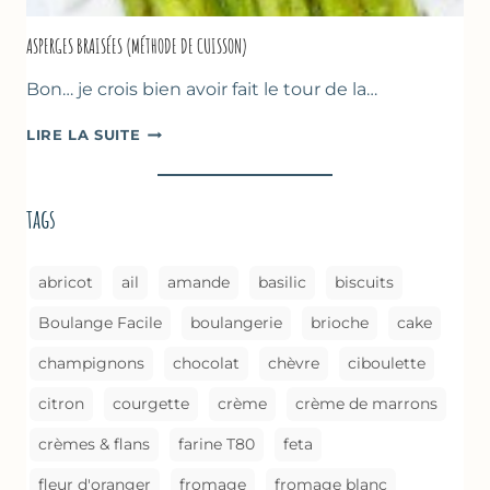
ASPERGES BRAISÉES (MÉTHODE DE CUISSON)
Bon… je crois bien avoir fait le tour de la…
ASPERGES
LIRE LA SUITE
BRAISÉES
(MÉTHODE
DE
tags
CUISSON)
abricot
ail
amande
basilic
biscuits
Boulange Facile
boulangerie
brioche
cake
champignons
chocolat
chèvre
ciboulette
citron
courgette
crème
crème de marrons
crèmes & flans
farine T80
feta
fleur d'oranger
fromage
fromage blanc