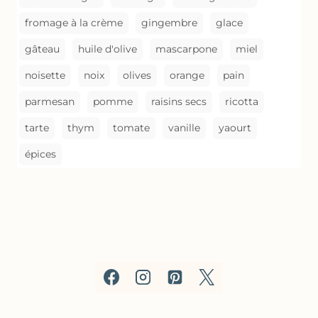
fromage à la crème
gingembre
glace
gâteau
huile d'olive
mascarpone
miel
noisette
noix
olives
orange
pain
parmesan
pomme
raisins secs
ricotta
tarte
thym
tomate
vanille
yaourt
épices