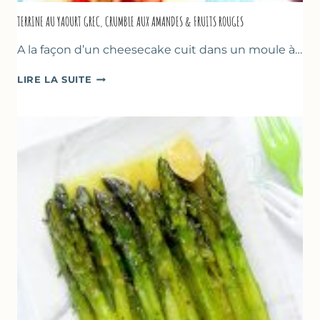
TERRINE AU YAOURT GREC, CRUMBLE AUX AMANDES & FRUITS ROUGES
A la façon d’un cheesecake cuit dans un moule à…
TERRINE
LIRE LA SUITE
AU
YAOURT
GREC,
CRUMBLE
AUX
AMANDES
&
FRUITS
ROUGES