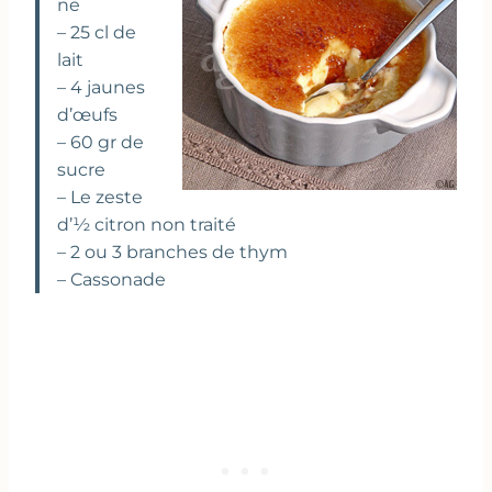
ne
– 25 cl de
lait
– 4 jaunes
d’œufs
– 60 gr de
sucre
– Le zeste
d’½ citron non traité
– 2 ou 3 branches de thym
– Cassonade