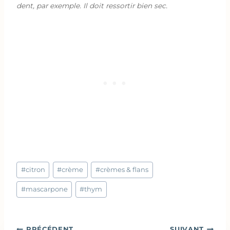
dent, par exemple. Il doit ressortir bien sec.
Étiquettes
#
citron
#
crème
#
crèmes & flans
de
la
#
mascarpone
#
thym
publication :
Navigation
PRÉCÉDENT
SUIVANT