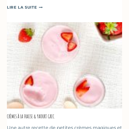
DESSERTS
LIRE LA SUITE
AUX
FRAISES
POUR
LA
FÊTE
DES
MÈRES
ET
DES
PÈRES
CRÈMES À LA FRAISE & YAOURT GREC
Une autre recette de petites crèmes magiques et