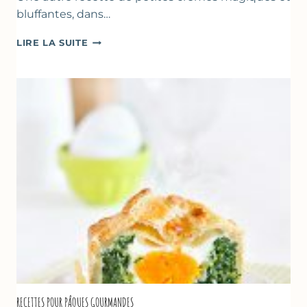
bluffantes, dans…
CRÈMES
LIRE LA SUITE
À
LA
FRAISE
&
YAOURT
GREC
RECETTES POUR PÂQUES GOURMANDES