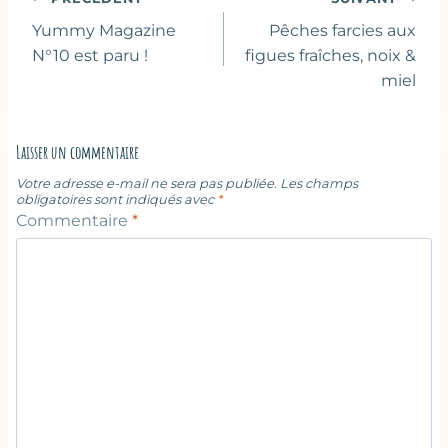
de
Yummy Magazine
Pêches farcies aux
l’article
N°10 est paru !
figues fraîches, noix &
miel
Laisser un commentaire
Votre adresse e-mail ne sera pas publiée.
Les champs
obligatoires sont indiqués avec
*
Commentaire
*