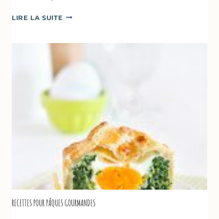
CRÈMES
LIRE LA SUITE
À
LA
FRAISE
&
YAOURT
GREC
RECETTES POUR PÂQUES GOURMANDES