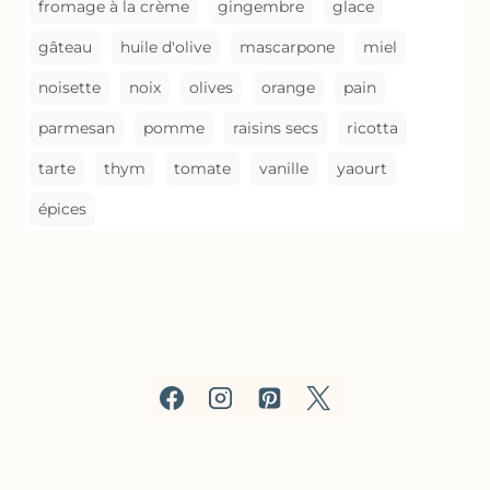
fromage à la crème
gingembre
glace
gâteau
huile d'olive
mascarpone
miel
noisette
noix
olives
orange
pain
parmesan
pomme
raisins secs
ricotta
tarte
thym
tomate
vanille
yaourt
épices