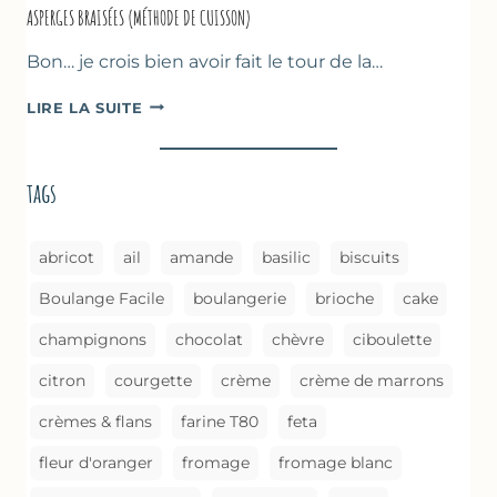
ASPERGES BRAISÉES (MÉTHODE DE CUISSON)
Bon… je crois bien avoir fait le tour de la…
ASPERGES
LIRE LA SUITE
BRAISÉES
(MÉTHODE
DE
tags
CUISSON)
abricot
ail
amande
basilic
biscuits
Boulange Facile
boulangerie
brioche
cake
champignons
chocolat
chèvre
ciboulette
citron
courgette
crème
crème de marrons
crèmes & flans
farine T80
feta
fleur d'oranger
fromage
fromage blanc