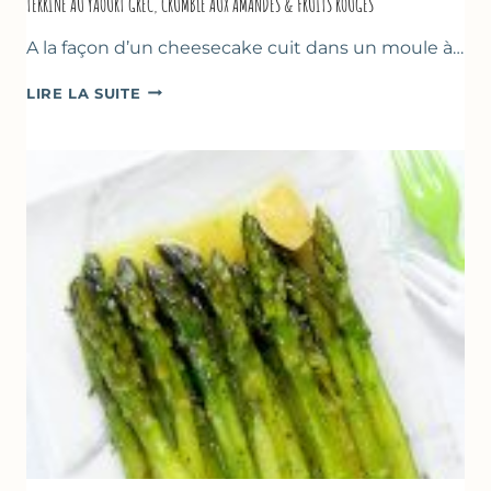
TERRINE AU YAOURT GREC, CRUMBLE AUX AMANDES & FRUITS ROUGES
A la façon d’un cheesecake cuit dans un moule à…
TERRINE
LIRE LA SUITE
AU
YAOURT
GREC,
CRUMBLE
AUX
AMANDES
&
FRUITS
ROUGES