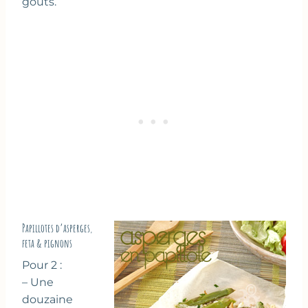
goûts.
Papillotes d’asperges,
feta & pignons
Pour 2 :
– Une
douzaine