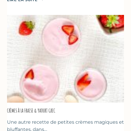
AUX
FRAISES
POUR
LA
FÊTE
DES
MÈRES
ET
DES
PÈRES
CRÈMES À LA FRAISE & YAOURT GREC
Une autre recette de petites crèmes magiques et
bluffantes, dans…