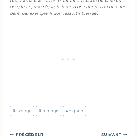
toujours la cuisson en plantant au centre du cake ou
du gâteau, une pique, la lame d’un couteau ou un cure-
dent, par exemple. Il doit ressortir bien sec.
Étiquettes
#
asperge
#
fromage
#
pignon
de
la
publication :
Navigation
PRÉCÉDENT
SUIVANT